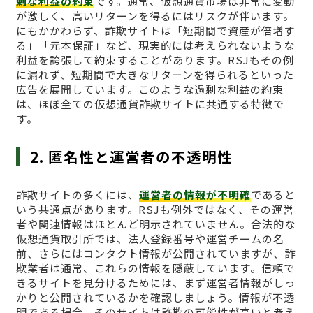
剰な利益の約束
です。通常、仮想通貨市場は非常に変動
が激しく、高いリターンを得るにはリスクが伴います。
にもかかわらず、詐欺サイトは「短期間で資産が倍増す
る」「元本保証」など、現実的には考えられないような
利益を誇張して約束することがあります。RSJもその例
に漏れず、短期間で大きなリターンを得られるといった
広告を展開しています。このような過剰な利益の約束
は、ほぼ全ての仮想通貨詐欺サイトに共通する特徴で
す。
2. 匿名性と運営者の不透明性
詐欺サイトの多くには、
運営者の情報が不明確
であると
いう共通点があります。RSJも例外ではなく、その運営
者や関連情報はほとんど明示されていません。合法的な
仮想通貨取引所では、法人登録番号や運営チームの名
前、さらにはコンタクト情報が公開されていますが、詐
欺業者は通常、これらの情報を隠蔽しています。信頼で
きるサイトを見分けるためには、まず運営者情報がしっ
かりと公開されているかを確認しましょう。情報が不透
明である場合、そのサイトは詐欺の可能性が高いと考え