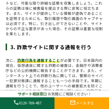
トなど、可能な限り詳細な証拠を収集しましょう。これ
らの証拠は後に被害届を提出する際に非常に役立ちま
す。また、サイトが提供している情報が虚偽であること
を証明するためにも、取引履歴や取引画面のキャプチャ
は必須です。特に、引き出しができないことや、サイト
からの不正な要求があった場合、その証拠は重要な役割
を果たします。
3. 詐欺サイトに関する通報を行う
次に、
詐欺行為を通報すること
が必要です。日本国内の
場合、仮想通貨に関する詐欺の被害は、金融庁や消費者
庁などの公的機関に報告することができます。また、イ
ンターネット上での詐欺行為に関しては、警察のサイバ
ー犯罪対策課に通報することも一つの手段です。早期に
通報を行うことで、他のユーザーへの被害拡大を防ぐこ
とにもつながります。国外の業者に関しても、詐欺行為
サポート相談窓口
お気軽にご相談ください！
が確認できる場合は、国際的な詐欺対策機関に通報する
ことが効果的です。
call
mail
0120-769-487
メールする