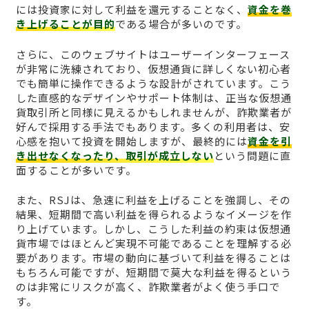
には投資家に対して利益を還元することなく、
資金を巻
き上げることが目的
である場合が多いのです。
さらに、このウェブサイトはユーザーインターフェース
が非常に洗練されており、仮想通貨に詳しくない初心者
でも簡単に操作できるような設計がされています。こう
した直感的なデザインやサポート体制は、正当な仮想通
貨取引所と同様に見えるかもしれませんが、詐欺業者が
好んで採用する手法でもあります。多くの利用者は、安
心感を抱いて投資を開始しますが、最終的には
資金を引
き出せなくなったり、取引が成立しない
という問題に直
面することが多いです。
また、RSJは、急速に利益を上げることを強調し、その
結果、短期間で高い利益を得られるようなイメージを作
り上げています。しかし、こうした利益の約束は仮想通
貨市場ではほとんど実現不可能であることを理解する必
要があります。市場の動向に基づいて利益を得ることは
もちろん可能ですが、短期間で莫大な利益を得るという
のは非常にリスクが高く、詐欺業者がよく使う手口で
す。