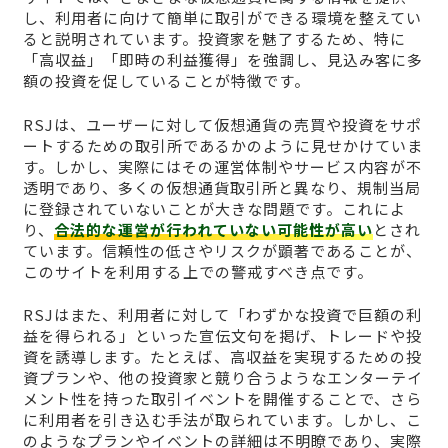
し、利用者に向けて簡単に取引ができる環境を整えてい
ると説明されています。投資家を魅了するため、特に
「高収益」「即時の利益獲得」を強調し、見込み客に多
額の投資を促していることが特徴です。
RSJは、ユーザーに対して仮想通貨の売買や投資をサポ
ートするための取引所であるかのように見せかけていま
す。しかし、実際にはその運営体制やサービス内容が不
透明であり、多くの仮想通貨取引所と異なり、規制当局
に登録されていないことが大きな問題です。これによ
り、
合法的な運営が行われていない可能性が高い
とされ
ています。信頼性の低さやリスクが顕著であることが、
このサイトを利用する上での警戒すべき点です。
RSJはまた、利用者に対して「わずかな投資で巨額の利
益を得られる」といった宣伝文句を掲げ、トレードや投
資を誘導します。たとえば、高収益を実現するための投
資プランや、他の投資家と競り合うようなエンターテイ
メント性を持った取引イベントを開催することで、さら
に利用者を引き込む手法が取られています。しかし、こ
のようなプランやイベントの詳細は不明瞭であり、実際