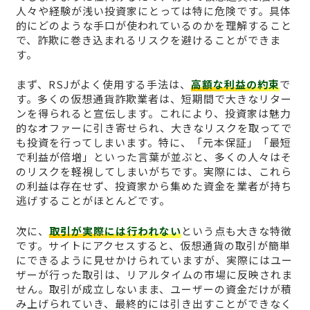
人々や経験が浅い投資家にとっては特に危険です。具体
的にどのような手口が使われているのかを理解すること
で、詐欺に巻き込まれるリスクを避けることができま
す。
まず、RSJがよく使用する手法は、
高額な利益の約束
で
す。多くの仮想通貨詐欺業者は、短期間で大きなリター
ンを得られると宣伝します。これにより、投資家は魅力
的なオファーに引き寄せられ、大きなリスクを取ってで
も投資を行ってしまいます。特に、「元本保証」「最短
で利益が倍増」といった言葉が並ぶと、多くの人々はそ
のリスクを軽視してしまいがちです。実際には、これら
の利益は存在せず、投資家から集めた資金を業者が持ち
逃げすることがほとんどです。
次に、
取引が実際には行われない
という点も大きな特徴
です。サイトにアクセスすると、仮想通貨の取引が簡単
にできるように見せかけられていますが、実際にはユー
ザーが行った取引は、リアルタイムの市場に反映されま
せん。取引が成立しないまま、ユーザーの資金だけが積
み上げられていき、最終的には引き出すことができなく