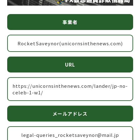
事業者
RocketSaveynor(unicornsinthenews.com)
URL
https://unicornsinthenews.com/lander/jp-no-
celeb-1-w1/
メールアドレス
legal-queries_rocketsaveynor@mail.jp