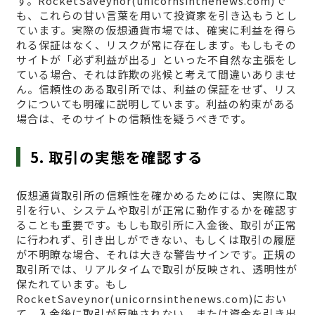
す。RocketSaveynor(unicornsinthenews.com)で
も、これらの甘い言葉を用いて投資家を引き込もうとし
ています。実際の仮想通貨市場では、確実に利益を得ら
れる保証はなく、リスクが常に存在します。もしもその
サイトが「必ず利益が出る」といった不自然な主張をし
ている場合、それは詐欺の兆候と考えて間違いありませ
ん。信頼性のある取引所では、利益の保証をせず、リス
クについても明確に説明しています。利益の約束がある
場合は、そのサイトの信頼性を疑うべきです。
5. 取引の実態を確認する
仮想通貨取引所の信頼性を確かめるためには、実際に取
引を行い、システムや取引が正常に動作するかを確認す
ることも重要です。もしも取引所に入金後、取引が正常
に行われず、引き出しができない、もしくは取引の履歴
が不明瞭な場合、それは大きな警告サインです。正規の
取引所では、リアルタイムで取引が反映され、透明性が
保たれています。もし
RocketSaveynor(unicornsinthenews.com)におい
て、入金後に取引が反映されない、または資金を引き出