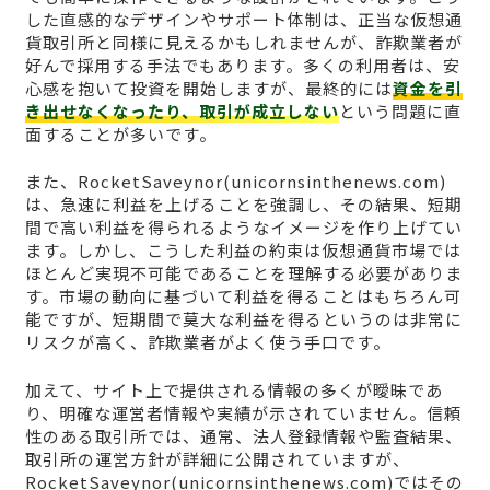
した直感的なデザインやサポート体制は、正当な仮想通
貨取引所と同様に見えるかもしれませんが、詐欺業者が
好んで採用する手法でもあります。多くの利用者は、安
心感を抱いて投資を開始しますが、最終的には
資金を引
き出せなくなったり、取引が成立しない
という問題に直
面することが多いです。
また、RocketSaveynor(unicornsinthenews.com)
は、急速に利益を上げることを強調し、その結果、短期
間で高い利益を得られるようなイメージを作り上げてい
ます。しかし、こうした利益の約束は仮想通貨市場では
ほとんど実現不可能であることを理解する必要がありま
す。市場の動向に基づいて利益を得ることはもちろん可
能ですが、短期間で莫大な利益を得るというのは非常に
リスクが高く、詐欺業者がよく使う手口です。
加えて、サイト上で提供される情報の多くが曖昧であ
り、明確な運営者情報や実績が示されていません。信頼
性のある取引所では、通常、法人登録情報や監査結果、
取引所の運営方針が詳細に公開されていますが、
RocketSaveynor(unicornsinthenews.com)ではその