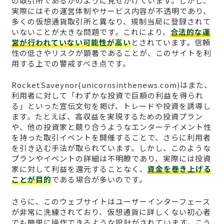
の取引所であるかのように見せかけています。しかし、
実際にはその運営体制やサービス内容が不透明であり、
多くの仮想通貨取引所と異なり、規制当局に登録されて
いないことが大きな問題です。これにより、
合法的な運
営が行われていない可能性が高い
とされています。信頼
性の低さやリスクが顕著であることが、このサイトを利
用する上での警戒すべき点です。
RocketSaveynor(unicornsinthenews.com)はまた、
利用者に対して「わずかな投資で巨額の利益を得られ
る」といった宣伝文句を掲げ、トレードや投資を誘導し
ます。たとえば、高収益を実現するための投資プラン
や、他の投資家と競り合うようなエンターテイメント性
を持った取引イベントを開催することで、さらに利用者
を引き込む手法が取られています。しかし、このような
プランやイベントの詳細は不明瞭であり、実際には投資
家に対して利益を還元することなく、
資金を巻き上げる
ことが目的
である場合が多いのです。
さらに、このウェブサイトはユーザーインターフェース
が非常に洗練されており、仮想通貨に詳しくない初心者
でも簡単に操作できるような設計がされています。こう