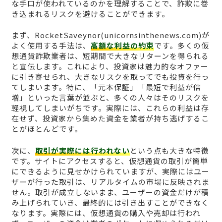
な手口が使われているのかを理解することで、詐欺に巻
き込まれるリスクを避けることができます。
まず、RocketSaveynor(unicornsinthenews.com)が
よく使用する手法は、
高額な利益の約束
です。多くの仮
想通貨詐欺業者は、短期間で大きなリターンを得られる
と宣伝します。これにより、投資家は魅力的なオファー
に引き寄せられ、大きなリスクを取ってでも投資を行っ
てしまいます。特に、「元本保証」「最短で利益が倍
増」といった言葉が並ぶと、多くの人々はそのリスクを
軽視してしまいがちです。実際には、これらの利益は存
在せず、投資家から集めた資金を業者が持ち逃げするこ
とがほとんどです。
次に、
取引が実際には行われない
という点も大きな特徴
です。サイトにアクセスすると、仮想通貨の取引が簡単
にできるように見せかけられていますが、実際にはユー
ザーが行った取引は、リアルタイムの市場に反映されま
せん。取引が成立しないまま、ユーザーの資金だけが積
み上げられていき、最終的には引き出すことができなく
なります。実際には、仮想通貨の購入や売却は行われ