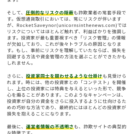
そして、
圧倒的なリスクの隠蔽
も詐欺業者の常套手段で
す。仮想通貨取引においては、常にリスクが伴います
が、RocketSaveynor(unicornsinthenews.com)では
リスクについてはほとんど触れず、利益ばかりを強調し
ます。投資家が最も重要視すべき「リスク管理」の情報
が欠如しており、これが後々トラブルの原因となりま
す。もし、事前にリスクを理解していたならば、損失を
回避する方法や資金管理の方法を選ぶことができたかも
しれません。
さらに、
投資家同士を競わせるような仕掛け
も見受けら
れます。時には、他の投資家との「コンテスト」を開催
し、上位の投資家には特典を与えるといった形で、競争
心を煽ることがあります。このようなキャンペーンは、
投資家が自分の資金をさらに投入するように仕向けるた
めの巧妙な方法であり、最終的にはほとんどの投資家が
損失を抱えることになります。
最後に、
運営者情報の不透明さ
も、詐欺サイトの典型的
な特徴です。