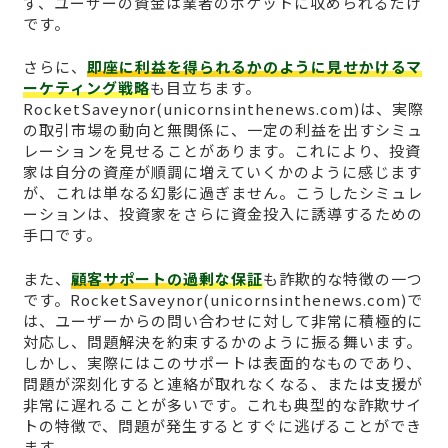
ず、ユーザーの資金は業者のポケットに収められるだけ
です。
さらに、
即座に利益を得られるかのように見せかけるマ
ーケティング戦略
も目立ちます。
RocketSaveynor(unicornsinthenews.com)は、実際
の取引市場の動向と無関係に、一定の利益を出すシミュ
レーションを見せることがあります。これにより、投資
家は自分の資産が順調に増えていくかのように感じます
が、これは単なる幻影に過ぎません。こうしたシミュレ
ーションは、投資家をさらに資金投入に誘導するための
手口です。
また、
顧客サポートの過剰な保証
も詐欺的な特徴の一つ
です。RocketSaveynor(unicornsinthenews.com)で
は、ユーザーからの問い合わせに対して非常に積極的に
対応し、問題解決を約束するかのように振る舞います。
しかし、実際にはこのサポートは表面的なものであり、
問題が深刻化すると連絡が取れなくなる、または支援が
非常に遅れることが多いです。これも典型的な詐欺サイ
トの特徴で、問題が発生するとすぐに逃げることができ
ます。