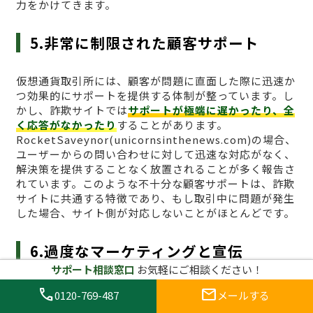
力をかけてきます。
5.非常に制限された顧客サポート
仮想通貨取引所には、顧客が問題に直面した際に迅速か
つ効果的にサポートを提供する体制が整っています。し
かし、詐欺サイトでは
サポートが極端に遅かったり、全
く応答がなかったり
することがあります。
RocketSaveynor(unicornsinthenews.com)の場合、
ユーザーからの問い合わせに対して迅速な対応がなく、
解決策を提供することなく放置されることが多く報告さ
れています。このような不十分な顧客サポートは、詐欺
サイトに共通する特徴であり、もし取引中に問題が発生
した場合、サイト側が対応しないことがほとんどです。
6.過度なマーケティングと宣伝
サポート相談窓口
お気軽にご相談ください！
さらに、
過度な広告宣伝
も詐欺サイトに共通する特徴で
call
mail
0120-769-487
メールする
す。RocketSaveynor(unicornsinthenews.com)は、