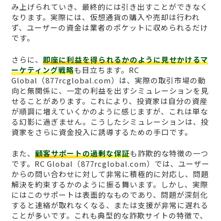
み上げられていき、最終的には引き出すことができなく
なります。実際には、仮想通貨の購入や売却は行われ
ず、ユーザーの資金は業者のポケットに収められるだけ
です。
さらに、
即座に利益を得られるかのように見せかけるマ
ーケティング戦略
も目立ちます。RC
Global（877rcglobal.com）は、実際の取引市場の動
向と無関係に、一定の利益を出すシミュレーションを見
せることがあります。これにより、投資家は自分の資産
が順調に増えていくかのように感じますが、これは単な
る幻影に過ぎません。こうしたシミュレーションは、投
資家をさらに資金投入に誘導するための手口です。
また、
顧客サポートの過剰な保証
も詐欺的な特徴の一つ
です。RC Global（877rcglobal.com）では、ユーザー
からの問い合わせに対して非常に積極的に対応し、問題
解決を約束するかのように振る舞います。しかし、実際
にはこのサポートは表面的なものであり、問題が深刻化
すると連絡が取れなくなる、または支援が非常に遅れる
ことが多いです。これも典型的な詐欺サイトの特徴で、