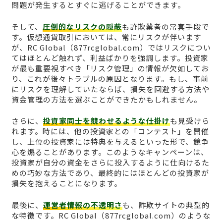
問題が発生するとすぐに逃げることができます。
そして、
圧倒的なリスクの隠蔽
も詐欺業者の常套手段で
す。仮想通貨取引においては、常にリスクが伴います
が、RC Global（877rcglobal.com）ではリスクについ
てはほとんど触れず、利益ばかりを強調します。投資家
が最も重要視すべき「リスク管理」の情報が欠如してお
り、これが後々トラブルの原因となります。もし、事前
にリスクを理解していたならば、損失を回避する方法や
資金管理の方法を選ぶことができたかもしれません。
さらに、
投資家同士を競わせるような仕掛け
も見受けら
れます。時には、他の投資家との「コンテスト」を開催
し、上位の投資家には特典を与えるといった形で、競争
心を煽ることがあります。このようなキャンペーンは、
投資家が自分の資金をさらに投入するように仕向けるた
めの巧妙な方法であり、最終的にはほとんどの投資家が
損失を抱えることになります。
最後に、
運営者情報の不透明さ
も、詐欺サイトの典型的
な特徴です。RC Global（877rcglobal.com）のような