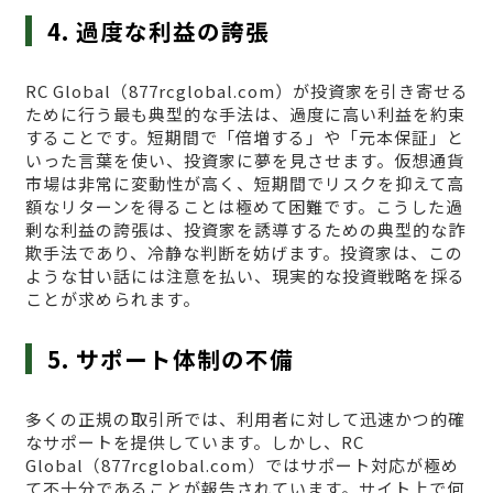
4. 過度な利益の誇張
RC Global（877rcglobal.com）が投資家を引き寄せる
ために行う最も典型的な手法は、過度に高い利益を約束
することです。短期間で「倍増する」や「元本保証」と
いった言葉を使い、投資家に夢を見させます。仮想通貨
市場は非常に変動性が高く、短期間でリスクを抑えて高
額なリターンを得ることは極めて困難です。こうした過
剰な利益の誇張は、投資家を誘導するための典型的な詐
欺手法であり、冷静な判断を妨げます。投資家は、この
ような甘い話には注意を払い、現実的な投資戦略を採る
ことが求められます。
5. サポート体制の不備
多くの正規の取引所では、利用者に対して迅速かつ的確
なサポートを提供しています。しかし、RC
Global（877rcglobal.com）ではサポート対応が極め
て不十分であることが報告されています。サイト上で何