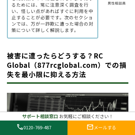
男性相談員
るためには、常に注意深く調査を行
い、怪しい点があればすぐに利用を中
止することが必要です。次のセクショ
ンでは、万が一詐欺に遭った場合の対
策について詳しく解説します。
被害に遭ったらどうする？RC
Global（877rcglobal.com）での損
失を最小限に抑える方法
サポート相談窓口
お気軽にご相談ください！
call
mail
0120-769-487
メールする