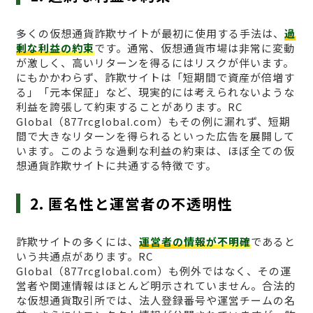
多くの仮想通貨詐欺サイトが最初に使用する手法は、
過
剰な利益の約束
です。通常、仮想通貨市場は非常に変動
が激しく、高いリターンを得るにはリスクが伴います。
にもかかわらず、詐欺サイトは「短期間で資産が倍増す
る」「元本保証」など、現実的には考えられないような
利益を誇張して約束することがあります。RC
Global（877rcglobal.com）もその例に漏れず、短期
間で大きなリターンを得られるといった広告を展開して
います。このような過剰な利益の約束は、ほぼ全ての仮
想通貨詐欺サイトに共通する特徴です。
2. 匿名性と運営者の不透明性
詐欺サイトの多くには、
運営者の情報が不明確
であると
いう共通点があります。RC
Global（877rcglobal.com）も例外ではなく、その運
営者や関連情報はほとんど明示されていません。合法的
な仮想通貨取引所では、法人登録番号や運営チームの名