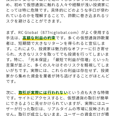
め、初めて仮想通貨に触れる人々や経験が浅い投資家に
とっては特に危険です。具体的にどのような手口が使わ
れているのかを理解することで、詐欺に巻き込まれるリ
スクを避けることができます。
まず、RC Global（877rcglobal.com）がよく使用する
手法は、
高額な利益の約束
です。多くの仮想通貨詐欺業
者は、短期間で大きなリターンを得られると宣伝しま
す。これにより、投資家は魅力的なオファーに引き寄せ
られ、大きなリスクを取ってでも投資を行ってしまいま
す。特に、「元本保証」「最短で利益が倍増」といった
言葉が並ぶと、多くの人々はそのリスクを軽視してしま
いがちです。実際には、これらの利益は存在せず、投資
家から集めた資金を業者が持ち逃げすることがほとんど
です。
次に、
取引が実際には行われない
という点も大きな特徴
です。サイトにアクセスすると、仮想通貨の取引が簡単
にできるように見せかけられていますが、実際にはユー
ザーが行った取引は、リアルタイムの市場に反映されま
せん。取引が成立しないまま、ユーザーの資金だけが積