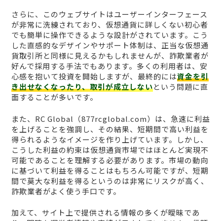
さらに、このウェブサイトはユーザーインターフェース
が非常に洗練されており、仮想通貨に詳しくない初心者
でも簡単に操作できるような設計がされています。こう
した直感的なデザインやサポート体制は、正当な仮想通
貨取引所と同様に見えるかもしれませんが、詐欺業者が
好んで採用する手法でもあります。多くの利用者は、安
心感を抱いて投資を開始しますが、最終的には
資金を引
き出せなくなったり、取引が成立しない
という問題に直
面することが多いです。
また、RC Global（877rcglobal.com）は、急速に利益
を上げることを強調し、その結果、短期間で高い利益を
得られるようなイメージを作り上げています。しかし、
こうした利益の約束は仮想通貨市場ではほとんど実現不
可能であることを理解する必要があります。市場の動向
に基づいて利益を得ることはもちろん可能ですが、短期
間で莫大な利益を得るというのは非常にリスクが高く、
詐欺業者がよく使う手口です。
加えて、サイト上で提供される情報の多くが曖昧であ