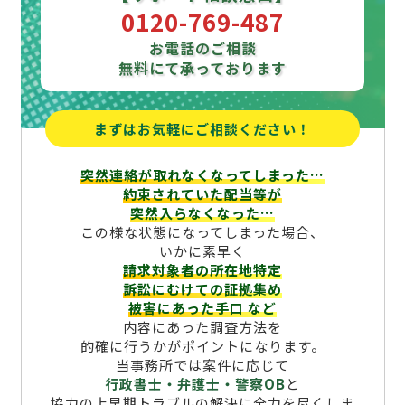
0120-769-487
お電話のご相談
無料にて承っております
まずはお気軽にご相談ください！
突然連絡が取れなくなってしまった…
約束されていた配当等が
突然入らなくなった…
この様な状態になってしまった場合、
いかに素早く
請求対象者の所在地特定
訴訟にむけての証拠集め
被害にあった手口
など
内容にあった調査方法を
的確に行うかがポイントになります。
当事務所では案件に応じて
行政書士・弁護士・警察OB
と
協力の上早期トラブルの解決に全力を尽くしま