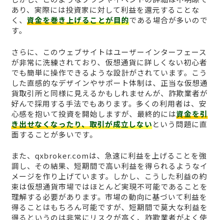
あり、実際には投資家に対して利益を還元することな
く、
資金を巻き上げることが目的
である場合が多いので
す。
さらに、このウェブサイトはユーザーインターフェース
が非常に洗練されており、仮想通貨に詳しくない初心者
でも簡単に操作できるような設計がされています。こう
した直感的なデザインやサポート体制は、正当な仮想通
貨取引所と同様に見えるかもしれませんが、詐欺業者が
好んで採用する手法でもあります。多くの利用者は、安
心感を抱いて投資を開始しますが、最終的には
資金を引
き出せなくなったり、取引が成立しない
という問題に直
面することが多いです。
また、qxbroker.comは、急速に利益を上げることを強
調し、その結果、短期間で高い利益を得られるようなイ
メージを作り上げています。しかし、こうした利益の約
束は仮想通貨市場ではほとんど実現不可能であることを
理解する必要があります。市場の動向に基づいて利益を
得ることはもちろん可能ですが、短期間で莫大な利益を
得るというのは非常にリスクが高く、詐欺業者がよく使