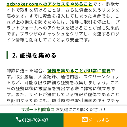
qxbroker.comへのアクセスをやめること
です。詐欺サ
イトで取引を続けることは、さらに資金を失うリスクを
高めます。すでに資金を投入してしまった場合でも、こ
れ以上の損失を防ぐためには、冷静に取引を停止し、プ
ラットフォームへのアクセスを避けることが最も効果的
です。ブラウザのキャッシュをクリアし、関連するログ
イン情報も削除しておくとより安全です。
2. 証拠を集める
詐欺に遭った場合、
証拠を集めることが非常に重要
で
す。取引履歴、入金記録、通信内容、スクリーンショッ
トなど、可能な限り詳細な証拠を収集しましょう。これ
らの証拠は後に被害届を提出する際に非常に役立ちま
す。また、サイトが提供している情報が虚偽であること
を証明するためにも、取引履歴や取引画面のキャプチャ
は必須です。特に、引き出しができないことや、サイト
サポート相談窓口
お気軽にご相談ください！
からの不正な要求があった場合、その証拠は重要な役割
を果たします。
call
mail
0120-769-487
メールする