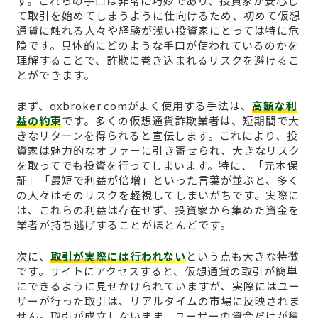
す。これらの手口は非常に巧妙であり、投資家が安心し
て取引を始めてしまうように仕向けるため、初めて仮想
通貨に触れる人々や経験が浅い投資家にとっては特に危
険です。具体的にどのような手口が使われているのかを
理解することで、詐欺に巻き込まれるリスクを避けるこ
とができます。
まず、qxbroker.comがよく使用する手法は、
高額な利
益の約束
です。多くの仮想通貨詐欺業者は、短期間で大
きなリターンを得られると宣伝します。これにより、投
資家は魅力的なオファーに引き寄せられ、大きなリスク
を取ってでも投資を行ってしまいます。特に、「元本保
証」「最短で利益が倍増」といった言葉が並ぶと、多く
の人々はそのリスクを軽視してしまいがちです。実際に
は、これらの利益は存在せず、投資家から集めた資金を
業者が持ち逃げすることがほとんどです。
次に、
取引が実際には行われない
という点も大きな特徴
です。サイトにアクセスすると、仮想通貨の取引が簡単
にできるように見せかけられていますが、実際にはユー
ザーが行った取引は、リアルタイムの市場に反映されま
せん。取引が成立しないまま、ユーザーの資金だけが積