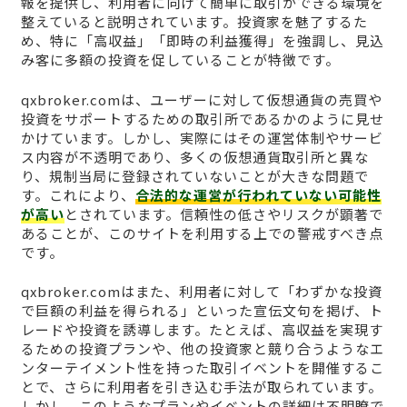
報を提供し、利用者に向けて簡単に取引ができる環境を
整えていると説明されています。投資家を魅了するた
め、特に「高収益」「即時の利益獲得」を強調し、見込
み客に多額の投資を促していることが特徴です。
qxbroker.comは、ユーザーに対して仮想通貨の売買や
投資をサポートするための取引所であるかのように見せ
かけています。しかし、実際にはその運営体制やサービ
ス内容が不透明であり、多くの仮想通貨取引所と異な
り、規制当局に登録されていないことが大きな問題で
す。これにより、
合法的な運営が行われていない可能性
が高い
とされています。信頼性の低さやリスクが顕著で
あることが、このサイトを利用する上での警戒すべき点
です。
qxbroker.comはまた、利用者に対して「わずかな投資
で巨額の利益を得られる」といった宣伝文句を掲げ、ト
レードや投資を誘導します。たとえば、高収益を実現す
るための投資プランや、他の投資家と競り合うようなエ
ンターテイメント性を持った取引イベントを開催するこ
とで、さらに利用者を引き込む手法が取られています。
しかし、このようなプランやイベントの詳細は不明瞭で