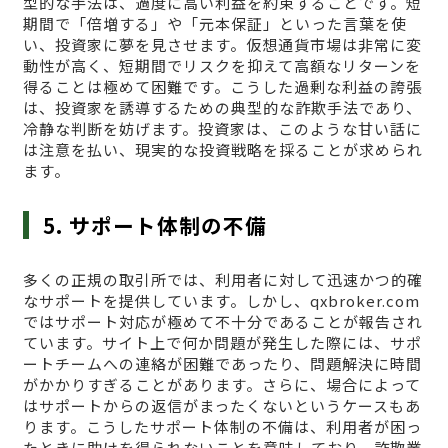
型的な手法は、過度に高い利益を約束することです。短
期間で「倍増する」や「元本保証」といった言葉を使
い、投資家に夢を見させます。仮想通貨市場は非常に変
動性が高く、短期間でリスクを抑えて高額なリターンを
得ることは極めて困難です。こうした過剰な利益の誇張
は、投資家を誘導するための典型的な詐欺手法であり、
冷静な判断を妨げます。投資家は、このような甘い話に
は注意を払い、現実的な投資戦略を採ることが求められ
ます。
5. サポート体制の不備
多くの正規の取引所では、利用者に対して迅速かつ的確
なサポートを提供しています。しかし、qxbroker.com
ではサポート対応が極めて不十分であることが報告され
ています。サイト上で何か問題が発生した際には、サポ
ートチームへの連絡が困難であったり、問題解決に時間
がかかりすぎることがあります。さらに、場合によって
はサポートからの返信がまったくないというケースもあ
ります。こうしたサポート体制の不備は、利用者が困っ
たときに助けを得られないことを意味しており、詐欺業