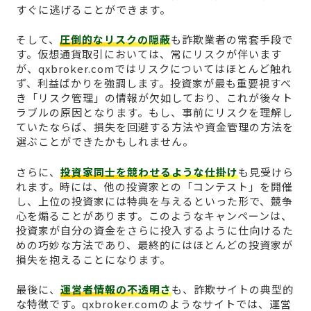
すぐに逃げることができます。
そして、
圧倒的なリスクの隠蔽
も詐欺業者の常套手段で
す。仮想通貨取引においては、常にリスクが伴います
が、qxbroker.comではリスクについてはほとんど触れ
ず、利益ばかりを強調します。投資家が最も重要視すべ
き「リスク管理」の情報が欠如しており、これが後々ト
ラブルの原因となります。もし、事前にリスクを理解し
ていたならば、損失を回避する方法や資金管理の方法を
選ぶことができたかもしれません。
さらに、
投資家同士を競わせるような仕掛け
も見受けら
れます。時には、他の投資家との「コンテスト」を開催
し、上位の投資家には特典を与えるといった形で、競争
心を煽ることがあります。このようなキャンペーンは、
投資家が自分の資金をさらに投入するように仕向けるた
めの巧妙な方法であり、最終的にはほとんどの投資家が
損失を抱えることになります。
最後に、
運営者情報の不透明さ
も、詐欺サイトの典型的
な特徴です。qxbroker.comのようなサイトでは、運営