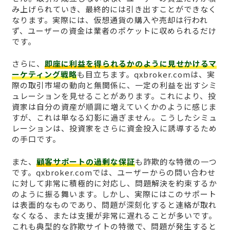
み上げられていき、最終的には引き出すことができなく
なります。実際には、仮想通貨の購入や売却は行われ
ず、ユーザーの資金は業者のポケットに収められるだけ
です。
さらに、
即座に利益を得られるかのように見せかけるマ
ーケティング戦略
も目立ちます。qxbroker.comは、実
際の取引市場の動向と無関係に、一定の利益を出すシミ
ュレーションを見せることがあります。これにより、投
資家は自分の資産が順調に増えていくかのように感じま
すが、これは単なる幻影に過ぎません。こうしたシミュ
レーションは、投資家をさらに資金投入に誘導するため
の手口です。
また、
顧客サポートの過剰な保証
も詐欺的な特徴の一つ
です。qxbroker.comでは、ユーザーからの問い合わせ
に対して非常に積極的に対応し、問題解決を約束するか
のように振る舞います。しかし、実際にはこのサポート
は表面的なものであり、問題が深刻化すると連絡が取れ
なくなる、または支援が非常に遅れることが多いです。
これも典型的な詐欺サイトの特徴で、問題が発生すると