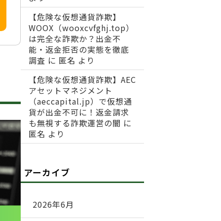
【危険な仮想通貨詐欺】
WOOX（wooxcvfghj.top）
は完全な詐欺か？出金不
能・返金拒否の実態を徹底
調査
に
匿名
より
【危険な仮想通貨詐欺】AEC
アセットマネジメント
（aeccapital.jp）で仮想通
貨が出金不可に！返金請求
も無視する詐欺運営の闇
に
匿名
より
アーカイブ
2026年6月