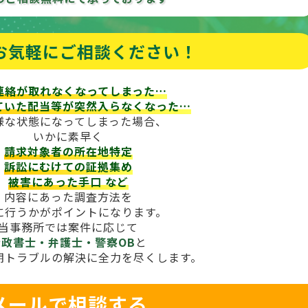
お気軽にご相談ください！
連絡が取れなくなってしまった…
ていた配当等が
突然入らなくなった…
様な状態になってしまった場合、
いかに素早く
請求対象者の所在地特定
訴訟にむけての証拠集め
被害にあった手口
など
内容にあった調査方法を
に行うかがポイントになります。
当事務所では案件に応じて
行政書士・弁護士・警察OB
と
期トラブルの解決に全力を尽くします。
メールで相談する