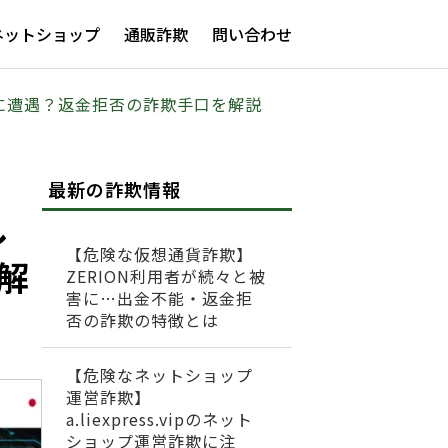
ネットショップ
通販詐欺
問い合わせ
ブルに遭遇？返金拒否の詐欺手口を解説
最新の詐欺情報
し
【危険な仮想通貨詐欺】
解
ZERION利用者が続々と被
害に…出金不能・返金拒
否の詐欺の特徴とは
【危険なネットショップ
運営詐欺】
a.liexpress.vipのネット
ショップ運営詐欺に注