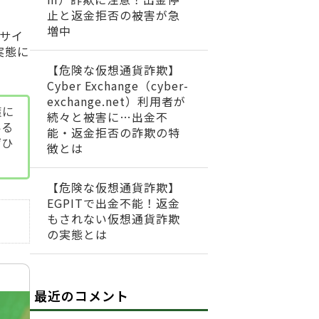
止と返金拒否の被害が急
増中
サイ
実態に
【危険な仮想通貨詐欺】
Cyber Exchange（cyber-
exchange.net）利用者が
策に
続々と被害に…出金不
いる
能・返金拒否の詐欺の特
ぜひ
徴とは
【危険な仮想通貨詐欺】
EGPITで出金不能！返金
もされない仮想通貨詐欺
の実態とは
最近のコメント