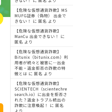
きない！
に
匿名
より
【危険な仮想通貨詐欺】MS
MUFG証券（偽物） 出金で
きない！
に
匿名
より
【危険な仮想通貨詐欺】
ManCu 出金できない！
に
匿名
より
【危険な仮想通貨詐欺】
Bitunix（bitunix.com）利
用者が続々と被害に…出金
不能・返金拒否の詐欺の特
徴とは
に
匿名
より
【危険な仮想通貨詐欺】
SCIENTECH（scientechre
search.io）に出金を拒否さ
れた？返金トラブル続出の
詐欺に注意喚起！
に
匿名
より