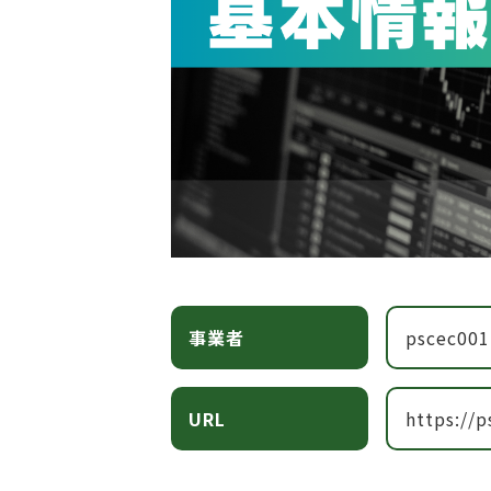
事業者
pscec001
URL
https://p