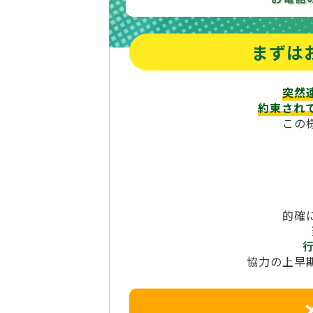
まずは
突然
約束され
この
的確
協力の上早