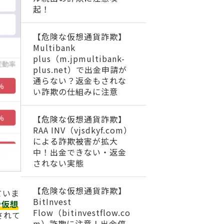
起！
【危険な仮想通貨詐欺】
Multibank
plus（m.jpmultibank-
plus.net）で出金申請が
通らない？返金もされな
い詐欺の仕組みに注意
【危険な仮想通貨詐欺】
RAA INV（vjsdkyf.com）
による詐欺被害が拡大
中！出金できない・返金
されない実態
【危険な仮想通貨詐欺】
ていま
BitInvest
や仮想
Flow（bitinvestflow.co
されて
m）詐欺に注意！出金停