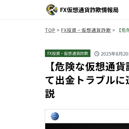
FX仮想通貨詐欺情報局
TOP
>
FX投資・仮想通貨詐欺
>
【危
2025年8月2
FX投資・仮想通貨詐欺
schedule
【危険な仮想通貨詐欺
て出金トラブルに
説