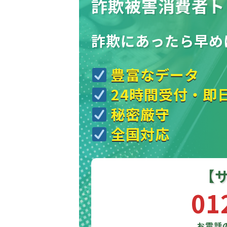
詐欺被害消費者ト
詐欺にあったら
早め
豊富なデータ
24時間受付・即
秘密厳守
全国対応
【
01
お電話