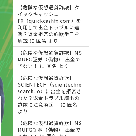
【危険な仮想通貨詐欺】ク
イックキャッシュ
FX（quickcashfx.com）を
利用して出金トラブルに遭
遇？返金拒否の詐欺手口を
解説
に
匿名
より
【危険な仮想通貨詐欺】MS
MUFG証券（偽物） 出金で
きない！
に
匿名
より
【危険な仮想通貨詐欺】
SCIENTECH（scientechre
search.io）に出金を拒否さ
れた？返金トラブル続出の
詐欺に注意喚起！
に
匿名
より
【危険な仮想通貨詐欺】MS
MUFG証券（偽物） 出金で