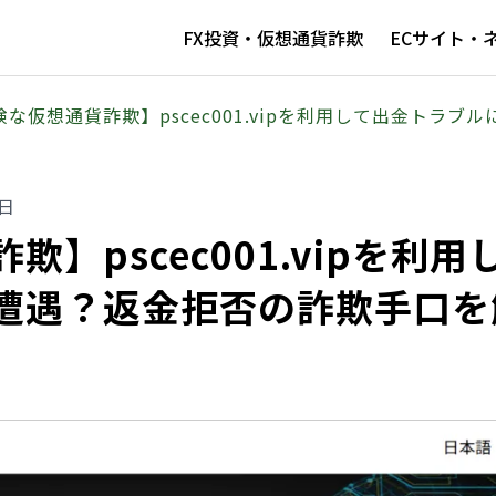
FX投資・仮想通貨詐欺
ECサイト・
険な仮想通貨詐欺】pscec001.vipを利用して出金トラ
0日
】pscec001.vipを利用
遭遇？返金拒否の詐欺手口を