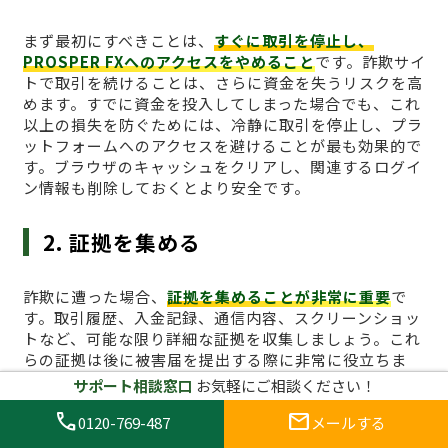
まず最初にすべきことは、
すぐに取引を停止し、
PROSPER FXへのアクセスをやめること
です。詐欺サイ
トで取引を続けることは、さらに資金を失うリスクを高
めます。すでに資金を投入してしまった場合でも、これ
以上の損失を防ぐためには、冷静に取引を停止し、プラ
ットフォームへのアクセスを避けることが最も効果的で
す。ブラウザのキャッシュをクリアし、関連するログイ
ン情報も削除しておくとより安全です。
2. 証拠を集める
詐欺に遭った場合、
証拠を集めることが非常に重要
で
す。取引履歴、入金記録、通信内容、スクリーンショッ
トなど、可能な限り詳細な証拠を収集しましょう。これ
らの証拠は後に被害届を提出する際に非常に役立ちま
す。また、サイトが提供している情報が虚偽であること
サポート相談窓口
お気軽にご相談ください！
を証明するためにも、取引履歴や取引画面のキャプチャ
call
mail
0120-769-487
メールする
は必須です。特に、引き出しができないことや、サイト
からの不正な要求があった場合、その証拠は重要な役割