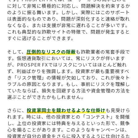
に対して非常に積極的に対応し、問題解決を約束するか
のように振る舞います。しかし、実際にはこのサポート
は表面的なものであり、問題が深刻化すると連絡が取れ
なくなる、または支援が非常に遅れることが多いです。
これも典型的な詐欺サイトの特徴で、問題が発生すると
すぐに逃げることができます。
そして、
圧倒的なリスクの隠蔽
も詐欺業者の常套手段で
す。仮想通貨取引においては、常にリスクが伴います
が、PROSPER FXではリスクについてはほとんど触れ
ず、利益ばかりを強調します。投資家が最も重要視すべ
き「リスク管理」の情報が欠如しており、これが後々ト
ラブルの原因となります。もし、事前にリスクを理解し
ていたならば、損失を回避する方法や資金管理の方法を
選ぶことができたかもしれません。
さらに、
投資家同士を競わせるような仕掛け
も見受けら
れます。時には、他の投資家との「コンテスト」を開催
し、上位の投資家には特典を与えるといった形で、競争
心を煽ることがあります。このようなキャンペーンは、
投資家が自分の資金をさらに投入するように仕向けるた