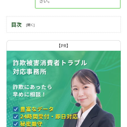
さい。
目次
【PR】
詐欺被害消費者トラブル
対応事務所
詐欺にあったら
早めに相談！
豊富なデータ
24時間受付・即日対応
秘密厳守