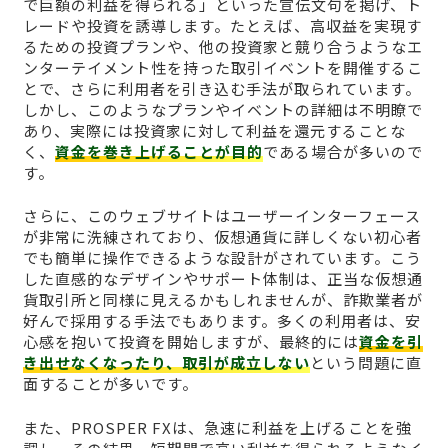
で巨額の利益を得られる」といった宣伝文句を掲げ、ト
レードや投資を誘導します。たとえば、高収益を実現す
るための投資プランや、他の投資家と競り合うようなエ
ンターテイメント性を持った取引イベントを開催するこ
とで、さらに利用者を引き込む手法が取られています。
しかし、このようなプランやイベントの詳細は不明瞭で
あり、実際には投資家に対して利益を還元することな
く、
資金を巻き上げることが目的
である場合が多いので
す。
さらに、このウェブサイトはユーザーインターフェース
が非常に洗練されており、仮想通貨に詳しくない初心者
でも簡単に操作できるような設計がされています。こう
した直感的なデザインやサポート体制は、正当な仮想通
貨取引所と同様に見えるかもしれませんが、詐欺業者が
好んで採用する手法でもあります。多くの利用者は、安
心感を抱いて投資を開始しますが、最終的には
資金を引
き出せなくなったり、取引が成立しない
という問題に直
面することが多いです。
また、PROSPER FXは、急速に利益を上げることを強