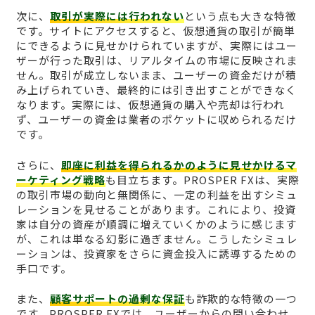
次に、
取引が実際には行われない
という点も大きな特徴
です。サイトにアクセスすると、仮想通貨の取引が簡単
にできるように見せかけられていますが、実際にはユー
ザーが行った取引は、リアルタイムの市場に反映されま
せん。取引が成立しないまま、ユーザーの資金だけが積
み上げられていき、最終的には引き出すことができなく
なります。実際には、仮想通貨の購入や売却は行われ
ず、ユーザーの資金は業者のポケットに収められるだけ
です。
さらに、
即座に利益を得られるかのように見せかけるマ
ーケティング戦略
も目立ちます。PROSPER FXは、実際
の取引市場の動向と無関係に、一定の利益を出すシミュ
レーションを見せることがあります。これにより、投資
家は自分の資産が順調に増えていくかのように感じます
が、これは単なる幻影に過ぎません。こうしたシミュレ
ーションは、投資家をさらに資金投入に誘導するための
手口です。
また、
顧客サポートの過剰な保証
も詐欺的な特徴の一つ
です。PROSPER FXでは、ユーザーからの問い合わせ