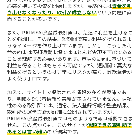
心感を抱いて投資を開始しますが、最終的には
資金を引
き出せなくなったり、取引が成立しない
という問題に直
面することが多いです。
また、PRIMEAi資産成長計画は、急速に利益を上げるこ
とを強調し、その結果、短期間で高い利益を得られるよ
うなイメージを作り上げています。しかし、こうした利
益の約束は仮想通貨市場ではほとんど実現不可能である
ことを理解する必要があります。市場の動向に基づいて
利益を得ることはもちろん可能ですが、短期間で莫大な
利益を得るというのは非常にリスクが高く、詐欺業者が
よく使う手口です。
加えて、サイト上で提供される情報の多くが曖昧であ
り、明確な運営者情報や実績が示されていません。信頼
性のある取引所では、通常、法人登録情報や監査結果、
取引所の運営方針が詳細に公開されていますが、
PRIMEAi資産成長計画ではそのような情報は確認できま
せん。この点からも、このサイトが
信頼できる取引所で
あるとは言い難い
のが現実です。