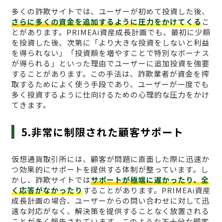
多くの詐欺サイトでは、ユーザーが初めて投資した後、
さらに多くの資金を追加するように圧力をかけてくる
こ
とがあります。PRIMEAi資産成長計画でも、最初に少額
を投資した後、次第に「より大きな投資をしないと利益
を得られない」「投資額を増やすことで特別なボーナス
が得られる」といった理由でユーザーに追加投資を強要
することがあります。この手法は、詐欺業者が資金を搾
取するためによく使う手段であり、ユーザーが一度でも
多く投資するように仕向けるための心理的な圧力をかけ
てきます。
5.非常に制限された顧客サポート
仮想通貨取引所には、顧客が問題に直面した際に迅速か
つ効果的にサポートを提供する体制が整っています。し
かし、詐欺サイトでは
サポートが極端に遅かったり、全
く応答がなかったり
することがあります。PRIMEAi資産
成長計画の場合、ユーザーからの問い合わせに対して迅
速な対応がなく、解決策を提供することなく放置される
ことが多く報告されています。このような不十分な顧客