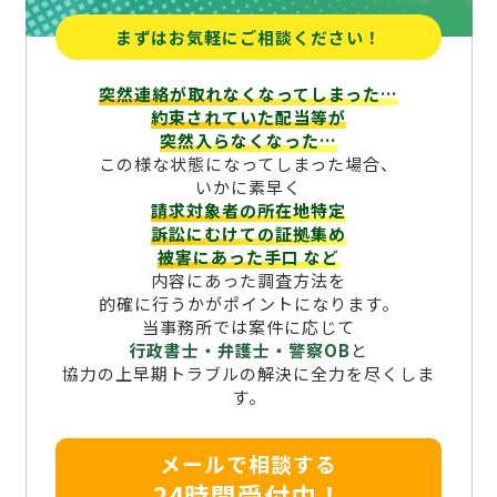
まずはお気軽にご相談ください！
突然連絡が取れなくなってしまった…
約束されていた配当等が
突然入らなくなった…
この様な状態になってしまった場合、
いかに素早く
請求対象者の所在地特定
訴訟にむけての証拠集め
被害にあった手口
など
内容にあった調査方法を
的確に行うかがポイントになります。
当事務所では案件に応じて
行政書士・弁護士・警察OB
と
協力の上早期トラブルの解決に全力を尽くしま
す。
メールで相談する
24時間受付中！