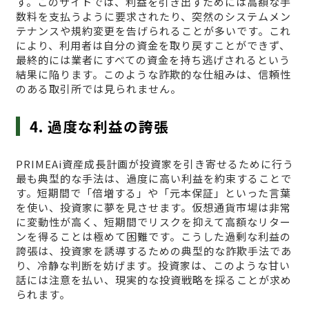
す。このサイトでは、利益を引き出すためには高額な手
数料を支払うように要求されたり、突然のシステムメン
テナンスや規約変更を告げられることが多いです。これ
により、利用者は自分の資金を取り戻すことができず、
最終的には業者にすべての資金を持ち逃げされるという
結果に陥ります。このような詐欺的な仕組みは、信頼性
のある取引所では見られません。
4. 過度な利益の誇張
PRIMEAi資産成長計画が投資家を引き寄せるために行う
最も典型的な手法は、過度に高い利益を約束することで
す。短期間で「倍増する」や「元本保証」といった言葉
を使い、投資家に夢を見させます。仮想通貨市場は非常
に変動性が高く、短期間でリスクを抑えて高額なリター
ンを得ることは極めて困難です。こうした過剰な利益の
誇張は、投資家を誘導するための典型的な詐欺手法であ
り、冷静な判断を妨げます。投資家は、このような甘い
話には注意を払い、現実的な投資戦略を採ることが求め
られます。