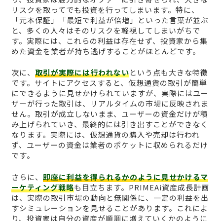
リスクを取ってでも投資を行ってしまいます。特に、
「元本保証」「最短で利益が倍増」といった言葉が並ぶ
と、多くの人々はそのリスクを軽視してしまいがちで
す。実際には、これらの利益は存在せず、投資家から集
めた資金を業者が持ち逃げすることがほとんどです。
次に、
取引が実際には行われない
という点も大きな特徴
です。サイトにアクセスすると、仮想通貨の取引が簡単
にできるように見せかけられていますが、実際にはユー
ザーが行った取引は、リアルタイムの市場に反映されま
せん。取引が成立しないまま、ユーザーの資金だけが積
み上げられていき、最終的には引き出すことができなく
なります。実際には、仮想通貨の購入や売却は行われ
ず、ユーザーの資金は業者のポケットに収められるだけ
です。
さらに、
即座に利益を得られるかのように見せかけるマ
ーケティング戦略
も目立ちます。PRIMEAi資産成長計画
は、実際の取引市場の動向と無関係に、一定の利益を出
すシミュレーションを見せることがあります。これによ
り、投資家は自分の資産が順調に増えていくかのように