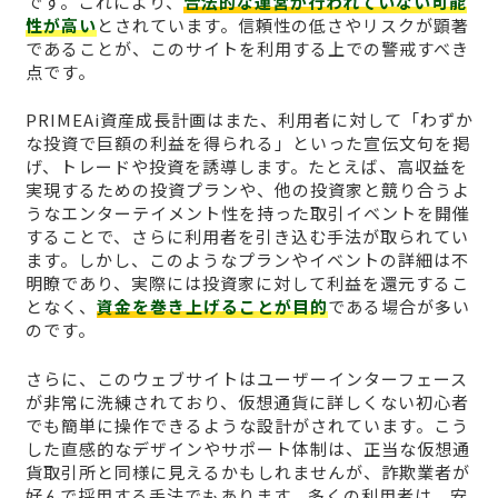
です。これにより、
合法的な運営が行われていない可能
性が高い
とされています。信頼性の低さやリスクが顕著
であることが、このサイトを利用する上での警戒すべき
点です。
PRIMEAi資産成長計画はまた、利用者に対して「わずか
な投資で巨額の利益を得られる」といった宣伝文句を掲
げ、トレードや投資を誘導します。たとえば、高収益を
実現するための投資プランや、他の投資家と競り合うよ
うなエンターテイメント性を持った取引イベントを開催
することで、さらに利用者を引き込む手法が取られてい
ます。しかし、このようなプランやイベントの詳細は不
明瞭であり、実際には投資家に対して利益を還元するこ
となく、
資金を巻き上げることが目的
である場合が多い
のです。
さらに、このウェブサイトはユーザーインターフェース
が非常に洗練されており、仮想通貨に詳しくない初心者
でも簡単に操作できるような設計がされています。こう
した直感的なデザインやサポート体制は、正当な仮想通
貨取引所と同様に見えるかもしれませんが、詐欺業者が
好んで採用する手法でもあります。多くの利用者は、安