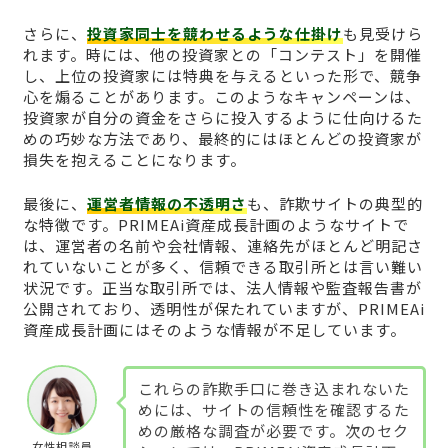
さらに、
投資家同士を競わせるような仕掛け
も見受けら
れます。時には、他の投資家との「コンテスト」を開催
し、上位の投資家には特典を与えるといった形で、競争
心を煽ることがあります。このようなキャンペーンは、
投資家が自分の資金をさらに投入するように仕向けるた
めの巧妙な方法であり、最終的にはほとんどの投資家が
損失を抱えることになります。
最後に、
運営者情報の不透明さ
も、詐欺サイトの典型的
な特徴です。PRIMEAi資産成長計画のようなサイトで
は、運営者の名前や会社情報、連絡先がほとんど明記さ
れていないことが多く、信頼できる取引所とは言い難い
状況です。正当な取引所では、法人情報や監査報告書が
公開されており、透明性が保たれていますが、PRIMEAi
資産成長計画にはそのような情報が不足しています。
これらの詐欺手口に巻き込まれないた
めには、サイトの信頼性を確認するた
めの厳格な調査が必要です。次のセク
女性相談員