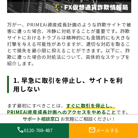
万が一、PRIMEAi資産成長計画のような詐欺サイトで被
害に遭った場合、冷静に対処することが重要です。詐欺
サイトにおけるトラブルは精神的にも金銭的にも大きな
打撃を与える可能性がありますが、適切な対応を取るこ
とで損失を最小限に抑えることができます。以下に、詐
欺に遭った場合の対処法について、具体的なステップを
紹介します。
1. 早急に取引を停止し、サイトを利
用しない
まず最初にすべきことは、
すぐに取引を停止し、
PRIMEAi資産成長計画へのアクセスをやめること
です。
詐欺サイトで取引を続けることは、さらに資金を失うリ
サポート相談窓口
お気軽にご相談ください！
スクを高めます。すでに資金を投入してしまった場合で
call
mail
0120-769-487
メールする
も、これ以上の損失を防ぐためには、冷静に取引を停止
し、プラットフォームへのアクセスを避けることが最も