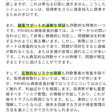
感じますが、これは単なる幻影に過ぎません。こうした
シミュレーションは、投資家をさらに資金投入に誘導す
るための手口です。
また、
顧客サポートの過剰な保証
も詐欺的な特徴の一つ
です。PRIMEAi資産成長計画では、ユーザーからの問い
合わせに対して非常に積極的に対応し、問題解決を約束
するかのように振る舞います。しかし、実際にはこのサ
ポートは表面的なものであり、問題が深刻化すると連絡
が取れなくなる、または支援が非常に遅れることが多い
です。これも典型的な詐欺サイトの特徴で、問題が発生
するとすぐに逃げることができます。
そして、
圧倒的なリスクの隠蔽
も詐欺業者の常套手段で
す。仮想通貨取引においては、常にリスクが伴います
が、PRIMEAi資産成長計画ではリスクについてはほとん
ど触れず、利益ばかりを強調します。投資家が最も重要
視すべき「リスク管理」の情報が欠如しており、これが
後々トラブルの原因となります。もし、事前にリスクを
理解していたならば、損失を回避する方法や資金管理の
方法を選ぶことができたかもしれません。