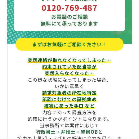
0120-769-487
お電話のご相談
無料にて承っております
まずはお気軽にご相談ください！
突然連絡が取れなくなってしまった…
約束されていた配当等が
突然入らなくなった…
この様な状態になってしまった場合、
いかに素早く
請求対象者の所在地特定
訴訟にむけての証拠集め
被害にあった手口
など
内容にあった調査方法を
的確に行うかがポイントになります。
当事務所では案件に応じて
行政書士・弁護士・警察OB
と
協力の上早期トラブルの解決に全力を尽くしま