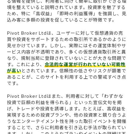
る情報を提供し、利用者に向けて簡単に取引ができる環
境を整えていると説明されています。投資家を魅了する
ため、特に「高収益」「即時の利益獲得」を強調し、見
込み客に多額の投資を促していることが特徴です。
Pivot Broker Ltdは、ユーザーに対して仮想通貨の売
買や投資をサポートするための取引所であるかのように
見せかけています。しかし、実際にはその運営体制やサ
ービス内容が不透明であり、多くの仮想通貨取引所と異
なり、規制当局に登録されていないことが大きな問題で
す。これにより、
合法的な運営が行われていない可能性
が高い
とされています。信頼性の低さやリスクが顕著で
あることが、このサイトを利用する上での警戒すべき点
です。
Pivot Broker Ltdはまた、利用者に対して「わずかな
投資で巨額の利益を得られる」といった宣伝文句を掲
げ、トレードや投資を誘導します。たとえば、高収益を
実現するための投資プランや、他の投資家と競り合うよ
うなエンターテイメント性を持った取引イベントを開催
することで、さらに利用者を引き込む手法が取られてい
ます。しかし、このようなプランやイベントの詳細は不