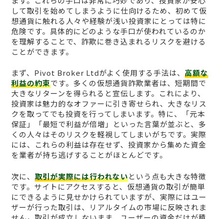
ます。これらの手口は非常に巧妙であり、投資家が安心
して取引を始めてしまうように仕向けるため、初めて仮
想通貨に触れる人々や経験が浅い投資家にとっては特に
危険です。具体的にどのような手口が使われているのか
を理解することで、詐欺に巻き込まれるリスクを避ける
ことができます。
まず、Pivot Broker Ltdがよく使用する手法は、
高額な
利益の約束
です。多くの仮想通貨詐欺業者は、短期間で
大きなリターンを得られると宣伝します。これにより、
投資家は魅力的なオファーに引き寄せられ、大きなリス
クを取ってでも投資を行ってしまいます。特に、「元本
保証」「最短で利益が倍増」といった言葉が並ぶと、多
くの人々はそのリスクを軽視してしまいがちです。実際
には、これらの利益は存在せず、投資家から集めた資金
を業者が持ち逃げすることがほとんどです。
次に、
取引が実際には行われない
という点も大きな特徴
です。サイトにアクセスすると、仮想通貨の取引が簡単
にできるように見せかけられていますが、実際にはユー
ザーが行った取引は、リアルタイムの市場に反映されま
せん。取引が成立しないまま、ユーザーの資金だけが積