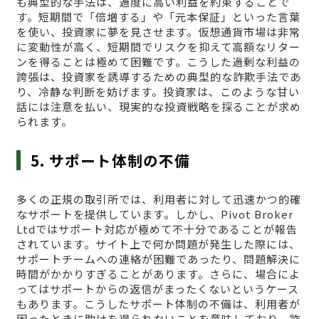
も典型的な手法は、過度に高い利益を約束することで
す。短期間で「倍増する」や「元本保証」といった言葉
を使い、投資家に夢を見させます。仮想通貨市場は非常
に変動性が高く、短期間でリスクを抑えて高額なリター
ンを得ることは極めて困難です。こうした過剰な利益の
誇張は、投資家を誘導するための典型的な詐欺手法であ
り、冷静な判断を妨げます。投資家は、このような甘い
話には注意を払い、現実的な投資戦略を採ることが求め
られます。
5. サポート体制の不備
多くの正規の取引所では、利用者に対して迅速かつ的確
なサポートを提供しています。しかし、Pivot Broker
Ltdではサポート対応が極めて不十分であることが報告
されています。サイト上で何か問題が発生した際には、
サポートチームへの連絡が困難であったり、問題解決に
時間がかかりすぎることがあります。さらに、場合によ
ってはサポートからの返信がまったくないというケース
もあります。こうしたサポート体制の不備は、利用者が
困ったときに助けを得られないことを意味しており、詐