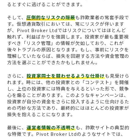
るとすぐに逃げることができます。
そして、
圧倒的なリスクの隠蔽
も詐欺業者の常套手段で
す。仮想通貨取引においては、常にリスクが伴います
が、Pivot Broker Ltdではリスクについてはほとんど
触れず、利益ばかりを強調します。投資家が最も重要視
すべき「リスク管理」の情報が欠如しており、これが
後々トラブルの原因となります。もし、事前にリスクを
理解していたならば、損失を回避する方法や資金管理の
方法を選ぶことができたかもしれません。
さらに、
投資家同士を競わせるような仕掛け
も見受けら
れます。時には、他の投資家との「コンテスト」を開催
し、上位の投資家には特典を与えるといった形で、競争
心を煽ることがあります。このようなキャンペーンは、
投資家が自分の資金をさらに投入するように仕向けるた
めの巧妙な方法であり、最終的にはほとんどの投資家が
損失を抱えることになります。
最後に、
運営者情報の不透明さ
も、詐欺サイトの典型的
な特徴です。Pivot Broker Ltdのようなサイトでは、