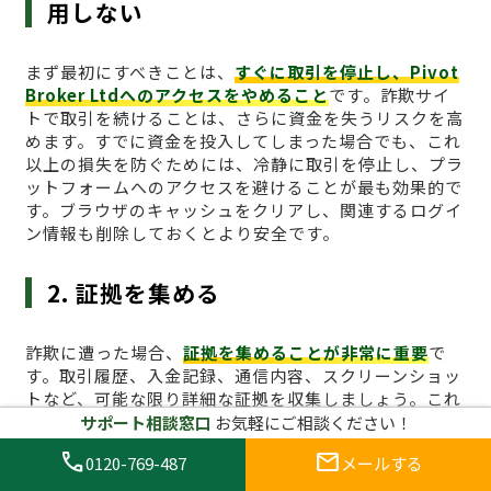
用しない
まず最初にすべきことは、
すぐに取引を停止し、Pivot
Broker Ltdへのアクセスをやめること
です。詐欺サイ
トで取引を続けることは、さらに資金を失うリスクを高
めます。すでに資金を投入してしまった場合でも、これ
以上の損失を防ぐためには、冷静に取引を停止し、プラ
ットフォームへのアクセスを避けることが最も効果的で
す。ブラウザのキャッシュをクリアし、関連するログイ
ン情報も削除しておくとより安全です。
2. 証拠を集める
詐欺に遭った場合、
証拠を集めることが非常に重要
で
す。取引履歴、入金記録、通信内容、スクリーンショッ
トなど、可能な限り詳細な証拠を収集しましょう。これ
らの証拠は後に被害届を提出する際に非常に役立ちま
サポート相談窓口
お気軽にご相談ください！
す。また、サイトが提供している情報が虚偽であること
call
mail
0120-769-487
メールする
を証明するためにも、取引履歴や取引画面のキャプチャ
は必須です。特に、引き出しができないことや、サイト