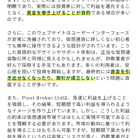
明瞭であり、実際には投資家に対して利益を還元するこ
となく、
資金を巻き上げることが目的
である場合が多い
のです。
さらに、このウェブサイトはユーザーインターフェース
が非常に洗練されており、仮想通貨に詳しくない初心者
でも簡単に操作できるような設計がされています。こう
した直感的なデザインやサポート体制は、正当な仮想通
貨取引所と同様に見えるかもしれませんが、詐欺業者が
好んで採用する手法でもあります。多くの利用者は、安
心感を抱いて投資を開始しますが、最終的には
資金を引
き出せなくなったり、取引が成立しない
という問題に直
面することが多いです。
また、Pivot Broker Ltdは、急速に利益を上げること
を強調し、その結果、短期間で高い利益を得られるよう
なイメージを作り上げています。しかし、こうした利益
の約束は仮想通貨市場ではほとんど実現不可能であるこ
とを理解する必要があります。市場の動向に基づいて利
益を得ることはもちろん可能ですが、短期間で莫大な利
益を得るというのは非常にリスクが高く、詐欺業者がよ