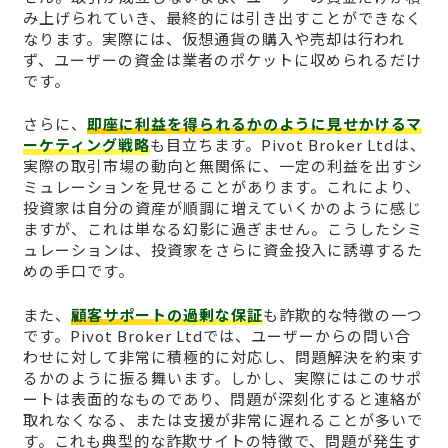
み上げられていき、最終的には引き出すことができなく
なります。実際には、仮想通貨の購入や売却は行われ
ず、ユーザーの資金は業者のポケットに収められるだけ
です。
さらに、
即座に利益を得られるかのように見せかけるマ
ーケティング戦略
も目立ちます。Pivot Broker Ltdは、
実際の取引市場の動向と無関係に、一定の利益を出すシ
ミュレーションを見せることがあります。これにより、
投資家は自分の資産が順調に増えていくかのように感じ
ますが、これは単なる幻影に過ぎません。こうしたシミ
ュレーションは、投資家をさらに資金投入に誘導するた
めの手口です。
また、
顧客サポートの過剰な保証
も詐欺的な特徴の一つ
です。Pivot Broker Ltdでは、ユーザーからの問い合
わせに対して非常に積極的に対応し、問題解決を約束す
るかのように振る舞います。しかし、実際にはこのサポ
ートは表面的なものであり、問題が深刻化すると連絡が
取れなくなる、または支援が非常に遅れることが多いで
す。これも典型的な詐欺サイトの特徴で、問題が発生す