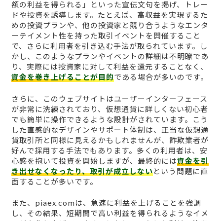
額の利益を得られる」といった宣伝文句を掲げ、トレー
ドや投資を誘導します。たとえば、高収益を実現するた
めの投資プランや、他の投資家と競り合うようなエンタ
ーテイメント性を持った取引イベントを開催すること
で、さらに利用者を引き込む手法が取られています。し
かし、このようなプランやイベントの詳細は不明瞭であ
り、実際には投資家に対して利益を還元することなく、
資金を巻き上げることが目的
である場合が多いのです。
さらに、このウェブサイトはユーザーインターフェース
が非常に洗練されており、仮想通貨に詳しくない初心者
でも簡単に操作できるような設計がされています。こう
した直感的なデザインやサポート体制は、正当な仮想通
貨取引所と同様に見えるかもしれませんが、詐欺業者が
好んで採用する手法でもあります。多くの利用者は、安
心感を抱いて投資を開始しますが、最終的には
資金を引
き出せなくなったり、取引が成立しない
という問題に直
面することが多いです。
また、piaex.comは、急速に利益を上げることを強調
し、その結果、短期間で高い利益を得られるようなイメ