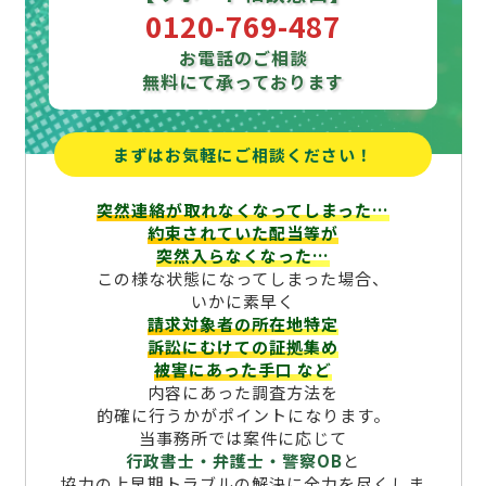
0120-769-487
お電話のご相談
無料にて承っております
まずはお気軽にご相談ください！
突然連絡が取れなくなってしまった…
約束されていた配当等が
突然入らなくなった…
この様な状態になってしまった場合、
いかに素早く
請求対象者の所在地特定
訴訟にむけての証拠集め
被害にあった手口
など
内容にあった調査方法を
的確に行うかがポイントになります。
当事務所では案件に応じて
行政書士・弁護士・警察OB
と
協力の上早期トラブルの解決に全力を尽くしま