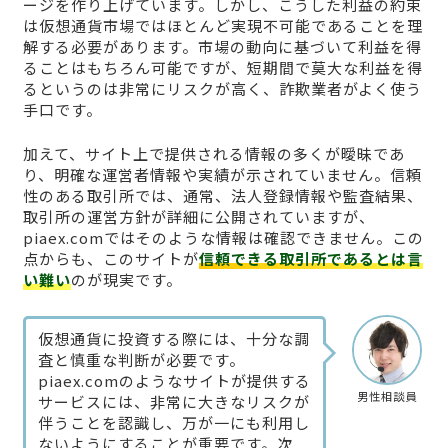
ージを作り上げています。しかし、こうした利益の約束
は仮想通貨市場ではほとんど実現不可能であることを理
解する必要があります。市場の動向に基づいて利益を得
ることはもちろん可能ですが、短期間で莫大な利益を得
るというのは非常にリスクが高く、詐欺業者がよく使う
手口です。
加えて、サイト上で提供される情報の多くが曖昧であ
り、明確な運営者情報や実績が示されていません。信頼
性のある取引所では、通常、法人登録情報や監査結果、
取引所の運営方針が詳細に公開されていますが、
piaex.comではそのような情報は確認できません。この
点からも、このサイトが
信頼できる取引所であるとは言
い難い
のが現実です。
仮想通貨に投資する際には、十分な調
査と慎重な判断が必要です。
piaex.comのようなサイトが提供する
男性相談員
サービスには、非常に大きなリスクが
伴うことを認識し、万が一にも利用し
ないようにすることが重要です。次