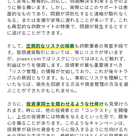
して非常に積極的に対応し、問題解決を約束するかのよ
うに振る舞います。しかし、実際にはこのサポートは表
面的なものであり、問題が深刻化すると連絡が取れなく
なる、または支援が非常に遅れることが多いです。これ
も典型的な詐欺サイトの特徴で、問題が発生するとすぐ
に逃げることができます。
そして、
圧倒的なリスクの隠蔽
も詐欺業者の常套手段で
す。仮想通貨取引においては、常にリスクが伴います
が、piaex.comではリスクについてはほとんど触れず、
利益ばかりを強調します。投資家が最も重要視すべき
「リスク管理」の情報が欠如しており、これが後々トラ
ブルの原因となります。もし、事前にリスクを理解して
いたならば、損失を回避する方法や資金管理の方法を選
ぶことができたかもしれません。
さらに、
投資家同士を競わせるような仕掛け
も見受けら
れます。時には、他の投資家との「コンテスト」を開催
し、上位の投資家には特典を与えるといった形で、競争
心を煽ることがあります。このようなキャンペーンは、
投資家が自分の資金をさらに投入するように仕向けるた
めの巧妙な方法であり、最終的にはほとんどの投資家が