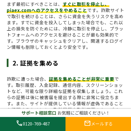
まず最初にすべきことは、
すぐに取引を停止し、
piaex.comへのアクセスをやめること
です。詐欺サイト
で取引を続けることは、さらに資金を失うリスクを高め
ます。すでに資金を投入してしまった場合でも、これ以
上の損失を防ぐためには、冷静に取引を停止し、プラッ
トフォームへのアクセスを避けることが最も効果的で
す。ブラウザのキャッシュをクリアし、関連するログイ
ン情報も削除しておくとより安全です。
2. 証拠を集める
詐欺に遭った場合、
証拠を集めることが非常に重要
で
す。取引履歴、入金記録、通信内容、スクリーンショッ
トなど、可能な限り詳細な証拠を収集しましょう。これ
らの証拠は後に被害届を提出する際に非常に役立ちま
す。また、サイトが提供している情報が虚偽であること
を証明するためにも、取引履歴や取引画面のキャプチャ
サポート相談窓口
お気軽にご相談ください！
は必須です。特に、引き出しができないことや、サイト
からの不正な要求があった場合、その証拠は重要な役割
call
mail
0120-769-487
メールする
を果たします。