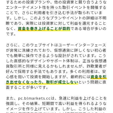
するための投資プランや、他の投資家と競り合うような
エンターテイメント性を持った取引イベントを開催する
ことで、さらに利用者を引き込む手法が取られていま
す。しかし、このようなプランやイベントの詳細は不明
瞭であり、実際には投資家に対して利益を還元すること
なく、
資金を巻き上げることが目的
である場合が多いの
です。
さらに、このウェブサイトはユーザーインターフェース
が非常に洗練されており、仮想通貨に詳しくない初心者
でも簡単に操作できるような設計がされています。こう
した直感的なデザインやサポート体制は、正当な仮想通
貨取引所と同様に見えるかもしれませんが、詐欺業者が
好んで採用する手法でもあります。多くの利用者は、安
心感を抱いて投資を開始しますが、最終的には
資金を引
き出せなくなったり、取引が成立しない
という問題に直
面することが多いです。
また、pc.blmarkets.ccは、急速に利益を上げることを
強調し、その結果、短期間で高い利益を得られるような
イメージを作り上げています。しかし、こうした利益の