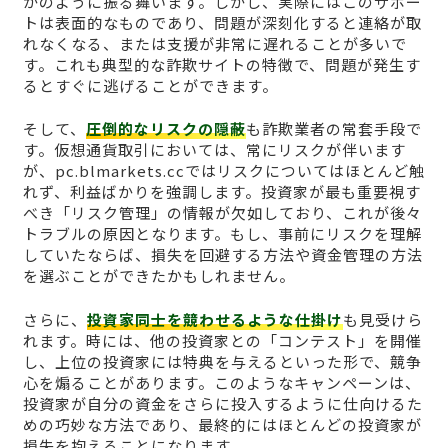
かのように振る舞います。しかし、実際にはこのサポー
トは表面的なものであり、問題が深刻化すると連絡が取
れなくなる、または支援が非常に遅れることが多いで
す。これも典型的な詐欺サイトの特徴で、問題が発生す
るとすぐに逃げることができます。
そして、
圧倒的なリスクの隠蔽
も詐欺業者の常套手段で
す。仮想通貨取引においては、常にリスクが伴います
が、pc.blmarkets.ccではリスクについてはほとんど触
れず、利益ばかりを強調します。投資家が最も重要視す
べき「リスク管理」の情報が欠如しており、これが後々
トラブルの原因となります。もし、事前にリスクを理解
していたならば、損失を回避する方法や資金管理の方法
を選ぶことができたかもしれません。
さらに、
投資家同士を競わせるような仕掛け
も見受けら
れます。時には、他の投資家との「コンテスト」を開催
し、上位の投資家には特典を与えるといった形で、競争
心を煽ることがあります。このようなキャンペーンは、
投資家が自分の資金をさらに投入するように仕向けるた
めの巧妙な方法であり、最終的にはほとんどの投資家が
損失を抱えることになります。