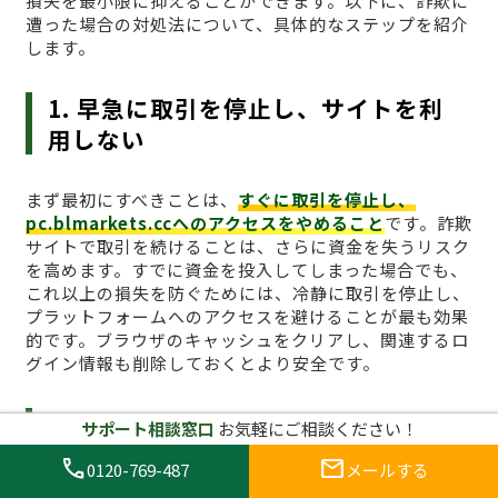
損失を最小限に抑えることができます。以下に、詐欺に
遭った場合の対処法について、具体的なステップを紹介
します。
1. 早急に取引を停止し、サイトを利
用しない
まず最初にすべきことは、
すぐに取引を停止し、
pc.blmarkets.ccへのアクセスをやめること
です。詐欺
サイトで取引を続けることは、さらに資金を失うリスク
を高めます。すでに資金を投入してしまった場合でも、
これ以上の損失を防ぐためには、冷静に取引を停止し、
プラットフォームへのアクセスを避けることが最も効果
的です。ブラウザのキャッシュをクリアし、関連するロ
グイン情報も削除しておくとより安全です。
2. 証拠を集める
サポート相談窓口
お気軽にご相談ください！
call
mail
0120-769-487
メールする
詐欺に遭った場合、
証拠を集めることが非常に重要
で