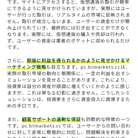
です。サイトにアクセスすると、仮想通貨の取引が簡単
にできるように見せかけられていますが、実際にはユー
ザーが行った取引は、リアルタイムの市場に反映されま
せん。取引が成立しないまま、ユーザーの資金だけが積
み上げられていき、最終的には引き出すことができなく
なります。実際には、仮想通貨の購入や売却は行われ
ず、ユーザーの資金は業者のポケットに収められるだけ
です。
さらに、
即座に利益を得られるかのように見せかけるマ
ーケティング戦略
も目立ちます。pc.blmarkets.ccは、
実際の取引市場の動向と無関係に、一定の利益を出すシ
ミュレーションを見せることがあります。これにより、
投資家は自分の資産が順調に増えていくかのように感じ
ますが、これは単なる幻影に過ぎません。こうしたシミ
ュレーションは、投資家をさらに資金投入に誘導するた
めの手口です。
また、
顧客サポートの過剰な保証
も詐欺的な特徴の一つ
です。pc.blmarkets.ccでは、ユーザーからの問い合わ
せに対して非常に積極的に対応し、問題解決を約束する