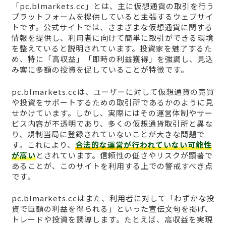
「pc.blmarkets.cc」とは、主に仮想通貨の取引を行う
プラットフォームを提供していると主張するウェブサイ
トです。公式サイトでは、さまざまな仮想通貨に関する
情報を提供し、利用者に向けて簡単に取引ができる環境
を整えていると説明されています。投資家を魅了するた
め、特に「高収益」「即時の利益獲得」を強調し、見込
み客に多額の投資を促していることが特徴です。
pc.blmarkets.ccは、ユーザーに対して仮想通貨の売買
や投資をサポートするための取引所であるかのように見
せかけています。しかし、実際にはその運営体制やサー
ビス内容が不透明であり、多くの仮想通貨取引所と異な
り、規制当局に登録されていないことが大きな問題で
す。これにより、
合法的な運営が行われていない可能性
が高い
とされています。信頼性の低さやリスクが顕著で
あることが、このサイトを利用する上での警戒すべき点
です。
pc.blmarkets.ccはまた、利用者に対して「わずかな投
資で巨額の利益を得られる」といった宣伝文句を掲げ、
トレードや投資を誘導します。たとえば、高収益を実現