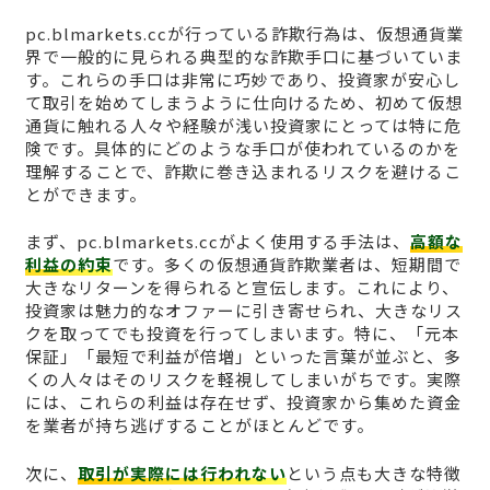
pc.blmarkets.ccが行っている詐欺行為は、仮想通貨業
界で一般的に見られる典型的な詐欺手口に基づいていま
す。これらの手口は非常に巧妙であり、投資家が安心し
て取引を始めてしまうように仕向けるため、初めて仮想
通貨に触れる人々や経験が浅い投資家にとっては特に危
険です。具体的にどのような手口が使われているのかを
理解することで、詐欺に巻き込まれるリスクを避けるこ
とができます。
まず、pc.blmarkets.ccがよく使用する手法は、
高額な
利益の約束
です。多くの仮想通貨詐欺業者は、短期間で
大きなリターンを得られると宣伝します。これにより、
投資家は魅力的なオファーに引き寄せられ、大きなリス
クを取ってでも投資を行ってしまいます。特に、「元本
保証」「最短で利益が倍増」といった言葉が並ぶと、多
くの人々はそのリスクを軽視してしまいがちです。実際
には、これらの利益は存在せず、投資家から集めた資金
を業者が持ち逃げすることがほとんどです。
次に、
取引が実際には行われない
という点も大きな特徴