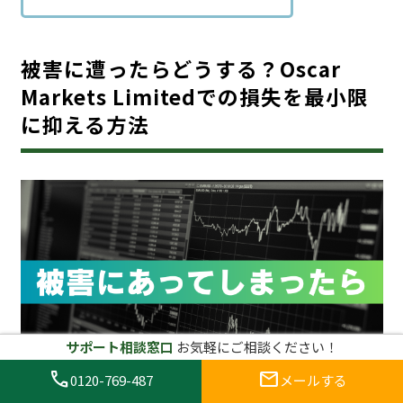
被害に遭ったらどうする？Oscar
Markets Limitedでの損失を最小限
に抑える方法
サポート相談窓口
お気軽にご相談ください！
call
mail
0120-769-487
メールする