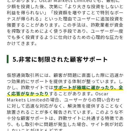
とがあります。Oscar Markets Limitedでも、最初に
少額を投資した後、次第に「より大きな投資をしないと
利益を得られない」「投資額を増やすことで特別なボー
ナスが得られる」といった理由でユーザーに追加投資を
強要することがあります。この手法は、詐欺業者が資金
を搾取するためによく使う手段であり、ユーザーが一度
でも多く投資するように仕向けるための心理的な圧力を
かけてきます。
5.非常に制限された顧客サポート
仮想通貨取引所には、顧客が問題に直面した際に迅速か
つ効果的にサポートを提供する体制が整っています。し
かし、詐欺サイトでは
サポートが極端に遅かったり、全
く応答がなかったり
することがあります。Oscar
Markets Limitedの場合、ユーザーからの問い合わせ
に対して迅速な対応がなく、解決策を提供することなく
放置されることが多く報告されています。このような不
十分な顧客サポートは、詐欺サイトに共通する特徴であ
り、もし取引中に問題が発生した場合、サイト側が対応
しないことがほとんどです。