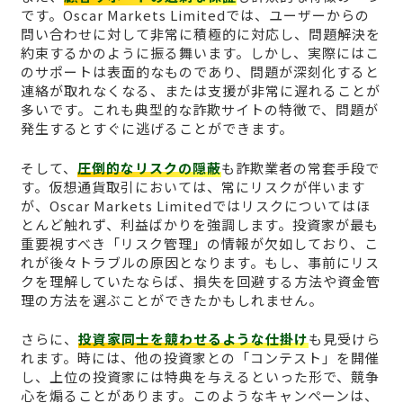
です。Oscar Markets Limitedでは、ユーザーからの
問い合わせに対して非常に積極的に対応し、問題解決を
約束するかのように振る舞います。しかし、実際にはこ
のサポートは表面的なものであり、問題が深刻化すると
連絡が取れなくなる、または支援が非常に遅れることが
多いです。これも典型的な詐欺サイトの特徴で、問題が
発生するとすぐに逃げることができます。
そして、
圧倒的なリスクの隠蔽
も詐欺業者の常套手段で
す。仮想通貨取引においては、常にリスクが伴います
が、Oscar Markets Limitedではリスクについてはほ
とんど触れず、利益ばかりを強調します。投資家が最も
重要視すべき「リスク管理」の情報が欠如しており、こ
れが後々トラブルの原因となります。もし、事前にリス
クを理解していたならば、損失を回避する方法や資金管
理の方法を選ぶことができたかもしれません。
さらに、
投資家同士を競わせるような仕掛け
も見受けら
れます。時には、他の投資家との「コンテスト」を開催
し、上位の投資家には特典を与えるといった形で、競争
心を煽ることがあります。このようなキャンペーンは、