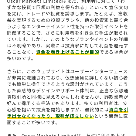
Oscar Markets Limitedはまた、利用者に対して「わ
ずかな投資で巨額の利益を得られる」といった宣伝文句
を掲げ、トレードや投資を誘導します。たとえば、高収
益を実現するための投資プランや、他の投資家と競り合
うようなエンターテイメント性を持った取引イベントを
開催することで、さらに利用者を引き込む手法が取られ
ています。しかし、このようなプランやイベントの詳細
は不明瞭であり、実際には投資家に対して利益を還元す
ることなく、
資金を巻き上げることが目的
である場合が
多いのです。
さらに、このウェブサイトはユーザーインターフェース
が非常に洗練されており、仮想通貨に詳しくない初心者
でも簡単に操作できるような設計がされています。こう
した直感的なデザインやサポート体制は、正当な仮想通
貨取引所と同様に見えるかもしれませんが、詐欺業者が
好んで採用する手法でもあります。多くの利用者は、安
心感を抱いて投資を開始しますが、最終的には
資金を引
き出せなくなったり、取引が成立しない
という問題に直
面することが多いです。
また、Oscar Markets Limitedは、急速に利益を上げ