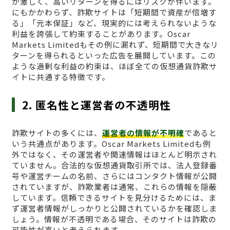
が激しく、高いリターンを得るにはリスクが伴います。
にもかかわらず、詐欺サイトは「短期間で資産が倍増す
る」「元本保証」など、現実的には考えられないような
利益を誇張して約束することがあります。Oscar
Markets Limitedもその例に漏れず、短期間で大きなリ
ターンを得られるといった広告を展開しています。この
ような過剰な利益の約束は、ほぼ全ての仮想通貨詐欺サ
イトに共通する特徴です。
2. 匿名性と運営者の不透明性
詐欺サイトの多くには、
運営者の情報が不明確
であると
いう共通点があります。Oscar Markets Limitedも例
外ではなく、その運営者や関連情報はほとんど明示され
ていません。合法的な仮想通貨取引所では、法人登録番
号や運営チームの名前、さらにはコンタクト情報が公開
されていますが、詐欺業者は通常、これらの情報を隠蔽
しています。信頼できるサイトを見分けるためには、ま
ず運営者情報がしっかりと公開されているかを確認しま
しょう。情報が不透明である場合、そのサイトは詐欺の
可能性が高いと考えられます。