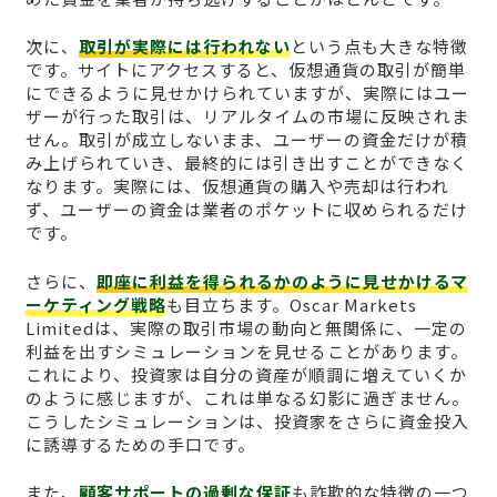
次に、
取引が実際には行われない
という点も大きな特徴
です。サイトにアクセスすると、仮想通貨の取引が簡単
にできるように見せかけられていますが、実際にはユー
ザーが行った取引は、リアルタイムの市場に反映されま
せん。取引が成立しないまま、ユーザーの資金だけが積
み上げられていき、最終的には引き出すことができなく
なります。実際には、仮想通貨の購入や売却は行われ
ず、ユーザーの資金は業者のポケットに収められるだけ
です。
さらに、
即座に利益を得られるかのように見せかけるマ
ーケティング戦略
も目立ちます。Oscar Markets
Limitedは、実際の取引市場の動向と無関係に、一定の
利益を出すシミュレーションを見せることがあります。
これにより、投資家は自分の資産が順調に増えていくか
のように感じますが、これは単なる幻影に過ぎません。
こうしたシミュレーションは、投資家をさらに資金投入
に誘導するための手口です。
また、
顧客サポートの過剰な保証
も詐欺的な特徴の一つ