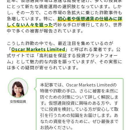
近年、仮想通貨市場は急速な成長を遂げ、多くの投資家
にとって新たな資産運用の選択肢となっています。しか
し、その一方で、この市場の急拡大に乗じた詐欺事件も
急増しています。特に、
初心者や仮想通貨の仕組みに詳
しくない人々を狙った
巧妙な手口が横行しており、世界
中で多くの被害が報告されています。
こうした詐欺の中でも、最近注目を集めているのが
「
Oscar Markets Limited
」と呼ばれる業者です。公
式サイトでは「高利益を保証する投資プラットフォー
ム」として魅力的な内容を謳っていますが、その実態に
は多くの疑問が寄せられています。
本記事では、Oscar Markets Limitedの
特徴や詐欺の手口、さらに被害を未然に
防ぐための対策について詳しく解説しま
女性相談員
す。仮想通貨投資に興味のある方や、す
でに投資を検討している方が安心して取
引を行うための知識をお届けします。あ
なたの資産を守るために、ぜひ最後まで
お読みください。