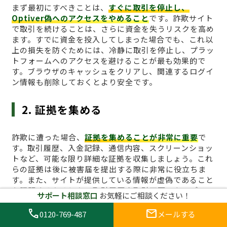
まず最初にすべきことは、
すぐに取引を停止し、
Optiver偽へのアクセスをやめること
です。詐欺サイト
で取引を続けることは、さらに資金を失うリスクを高め
ます。すでに資金を投入してしまった場合でも、これ以
上の損失を防ぐためには、冷静に取引を停止し、プラッ
トフォームへのアクセスを避けることが最も効果的で
す。ブラウザのキャッシュをクリアし、関連するログイ
ン情報も削除しておくとより安全です。
2. 証拠を集める
詐欺に遭った場合、
証拠を集めることが非常に重要
で
す。取引履歴、入金記録、通信内容、スクリーンショッ
トなど、可能な限り詳細な証拠を収集しましょう。これ
らの証拠は後に被害届を提出する際に非常に役立ちま
す。また、サイトが提供している情報が虚偽であること
を証明するためにも、取引履歴や取引画面のキャプチャ
サポート相談窓口
お気軽にご相談ください！
は必須です。特に、引き出しができないことや、サイト
からの不正な要求があった場合、その証拠は重要な役割
call
mail
0120-769-487
メールする
を果たします。