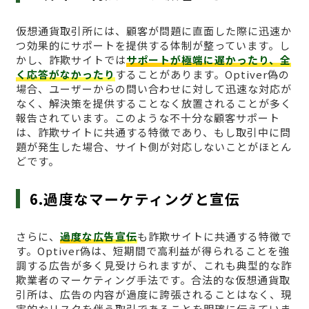
仮想通貨取引所には、顧客が問題に直面した際に迅速か
つ効果的にサポートを提供する体制が整っています。し
かし、詐欺サイトでは
サポートが極端に遅かったり、全
く応答がなかったり
することがあります。Optiver偽の
場合、ユーザーからの問い合わせに対して迅速な対応が
なく、解決策を提供することなく放置されることが多く
報告されています。このような不十分な顧客サポート
は、詐欺サイトに共通する特徴であり、もし取引中に問
題が発生した場合、サイト側が対応しないことがほとん
どです。
6.過度なマーケティングと宣伝
さらに、
過度な広告宣伝
も詐欺サイトに共通する特徴で
す。Optiver偽は、短期間で高利益が得られることを強
調する広告が多く見受けられますが、これも典型的な詐
欺業者のマーケティング手法です。合法的な仮想通貨取
引所は、広告の内容が過度に誇張されることはなく、現
実的なリスクを伴う取引であることを明確に伝えていま