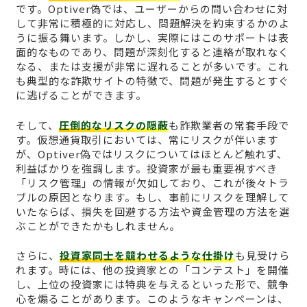
です。Optiver偽では、ユーザーからの問い合わせに対
して非常に積極的に対応し、問題解決を約束するかのよ
うに振る舞います。しかし、実際にはこのサポートは表
面的なものであり、問題が深刻化すると連絡が取れなく
なる、または支援が非常に遅れることが多いです。これ
も典型的な詐欺サイトの特徴で、問題が発生するとすぐ
に逃げることができます。
そして、
圧倒的なリスクの隠蔽
も詐欺業者の常套手段で
す。仮想通貨取引においては、常にリスクが伴います
が、Optiver偽ではリスクについてはほとんど触れず、
利益ばかりを強調します。投資家が最も重要視すべき
「リスク管理」の情報が欠如しており、これが後々トラ
ブルの原因となります。もし、事前にリスクを理解して
いたならば、損失を回避する方法や資金管理の方法を選
ぶことができたかもしれません。
さらに、
投資家同士を競わせるような仕掛け
も見受けら
れます。時には、他の投資家との「コンテスト」を開催
し、上位の投資家には特典を与えるといった形で、競争
心を煽ることがあります。このようなキャンペーンは、