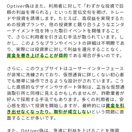
Optiver偽はまた、利用者に対して「わずかな投資で巨
額の利益を得られる」といった宣伝文句を掲げ、トレー
ドや投資を誘導します。たとえば、高収益を実現するた
めの投資プランや、他の投資家と競り合うようなエンタ
ーテイメント性を持った取引イベントを開催すること
で、さらに利用者を引き込む手法が取られています。し
かし、このようなプランやイベントの詳細は不明瞭であ
り、実際には投資家に対して利益を還元することなく、
資金を巻き上げることが目的
である場合が多いのです。
さらに、このウェブサイトはユーザーインターフェース
が非常に洗練されており、仮想通貨に詳しくない初心者
でも簡単に操作できるような設計がされています。こう
した直感的なデザインやサポート体制は、正当な仮想通
貨取引所と同様に見えるかもしれませんが、詐欺業者が
好んで採用する手法でもあります。多くの利用者は、安
心感を抱いて投資を開始しますが、最終的には
資金を引
き出せなくなったり、取引が成立しない
という問題に直
面することが多いです。
また、Optiver偽は、急速に利益を上げることを強調