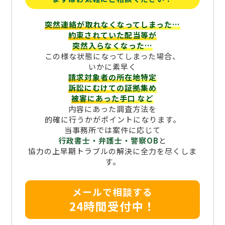
突然連絡が取れなくなってしまった…
約束されていた配当等が
突然入らなくなった…
この様な状態になってしまった場合、
いかに素早く
請求対象者の所在地特定
訴訟にむけての証拠集め
被害にあった手口
など
内容にあった調査方法を
的確に行うかがポイントになります。
当事務所では案件に応じて
行政書士・弁護士・警察OB
と
協力の上早期トラブルの解決に全力を尽くしま
す。
メールで相談する
24時間受付中！