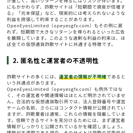
が激しく、高いリターンを得るにはリスクが伴います。
にもかかわらず、詐欺サイトは「短期間で資産が倍増す
る」「元本保証」など、現実的には考えられないような
利益を誇張して約束することがあります。
OpenEyesLimited（opeyesgfx.com）もその例に漏
れず、短期間で大きなリターンを得られるといった広告
を展開しています。このような過剰な利益の約束は、ほ
ぼ全ての仮想通貨詐欺サイトに共通する特徴です。
2. 匿名性と運営者の不透明性
詐欺サイトの多くには、
運営者の情報が不明確
であると
いう共通点があります。
OpenEyesLimited（opeyesgfx.com）も例外ではな
く、その運営者や関連情報はほとんど明示されていませ
ん。合法的な仮想通貨取引所では、法人登録番号や運営
チームの名前、さらにはコンタクト情報が公開されてい
ますが、詐欺業者は通常、これらの情報を隠蔽していま
す。信頼できるサイトを見分けるためには、まず運営者
情報がしっかりと公開されているかを確認しましょう。
情報が不透明である場合、そのサイトは詐欺の可能性が