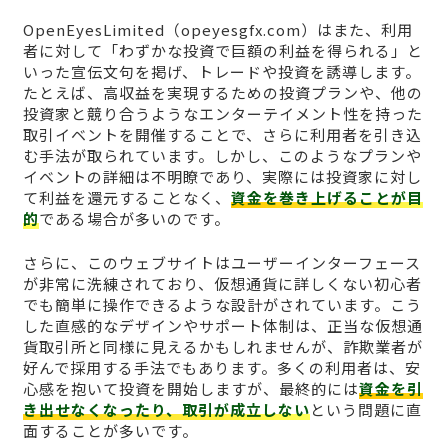
OpenEyesLimited（opeyesgfx.com）はまた、利用
者に対して「わずかな投資で巨額の利益を得られる」と
いった宣伝文句を掲げ、トレードや投資を誘導します。
たとえば、高収益を実現するための投資プランや、他の
投資家と競り合うようなエンターテイメント性を持った
取引イベントを開催することで、さらに利用者を引き込
む手法が取られています。しかし、このようなプランや
イベントの詳細は不明瞭であり、実際には投資家に対し
て利益を還元することなく、
資金を巻き上げることが目
的
である場合が多いのです。
さらに、このウェブサイトはユーザーインターフェース
が非常に洗練されており、仮想通貨に詳しくない初心者
でも簡単に操作できるような設計がされています。こう
した直感的なデザインやサポート体制は、正当な仮想通
貨取引所と同様に見えるかもしれませんが、詐欺業者が
好んで採用する手法でもあります。多くの利用者は、安
心感を抱いて投資を開始しますが、最終的には
資金を引
き出せなくなったり、取引が成立しない
という問題に直
面することが多いです。