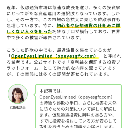
近年、仮想通貨市場は急速な成長を遂げ、多くの投資家
にとって新たな資産運用の選択肢となっています。しか
し、その一方で、この市場の急拡大に乗じた詐欺事件も
急増しています。特に、
初心者や仮想通貨の仕組みに詳
しくない人々を狙った
巧妙な手口が横行しており、世界
中で多くの被害が報告されています。
こうした詐欺の中でも、最近注目を集めているのが
「
OpenEyesLimited（opeyesgfx.com）
」と呼ばれ
る業者です。公式サイトでは「高利益を保証する投資プ
ラットフォーム」として魅力的な内容を謳っています
が、その実態には多くの疑問が寄せられています。
本記事では、
OpenEyesLimited（opeyesgfx.com）
の特徴や詐欺の手口、さらに被害を未然
女性相談員
に防ぐための対策について詳しく解説し
ます。仮想通貨投資に興味のある方や、
すでに投資を検討している方が安心して
取引を行うための知識をお届けします。