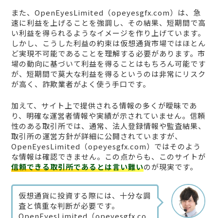
また、OpenEyesLimited（opeyesgfx.com）は、急
速に利益を上げることを強調し、その結果、短期間で高
い利益を得られるようなイメージを作り上げています。
しかし、こうした利益の約束は仮想通貨市場ではほとん
ど実現不可能であることを理解する必要があります。市
場の動向に基づいて利益を得ることはもちろん可能です
が、短期間で莫大な利益を得るというのは非常にリスク
が高く、詐欺業者がよく使う手口です。
加えて、サイト上で提供される情報の多くが曖昧であ
り、明確な運営者情報や実績が示されていません。信頼
性のある取引所では、通常、法人登録情報や監査結果、
取引所の運営方針が詳細に公開されていますが、
OpenEyesLimited（opeyesgfx.com）ではそのよう
な情報は確認できません。この点からも、このサイトが
信頼できる取引所であるとは言い難い
のが現実です。
仮想通貨に投資する際には、十分な調
査と慎重な判断が必要です。
OpenEyesLimited（opeyesgfx.co