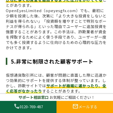
とがあります。
OpenEyesLimited（opeyesgfx.com）でも、最初に
少額を投資した後、次第に「より大きな投資をしないと
利益を得られない」「投資額を増やすことで特別なボー
ナスが得られる」といった理由でユーザーに追加投資を
強要することがあります。この手法は、詐欺業者が資金
を搾取するためによく使う手段であり、ユーザーが一度
でも多く投資するように仕向けるための心理的な圧力を
かけてきます。
5.非常に制限された顧客サポート
仮想通貨取引所には、顧客が問題に直面した際に迅速か
つ効果的にサポートを提供する体制が整っています。し
かし、詐欺サイトでは
サポートが極端に遅かったり、全
く応答がなかったり
することがあります。
OpenEyesLimited（opeyesgfx.com）の場合、ユー
サポート相談窓口
お気軽にご相談ください！
ザーからの問い合わせに対して迅速な対応がなく、解決
call
mail
0120-769-487
メールする
策を提供することなく放置されることが多く報告されて
います。このような不十分な顧客サポートは、詐欺サイ