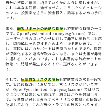
自分の資産が順調に増えていくかのように感じますが、
これは単なる幻影に過ぎません。こうしたシミュレーシ
ョンは、投資家をさらに資金投入に誘導するための手口
です。
また、
顧客サポートの過剰な保証
も詐欺的な特徴の一つ
です。OpenEyesLimited（opeyesgfx.com）では、
ユーザーからの問い合わせに対して非常に積極的に対応
し、問題解決を約束するかのように振る舞います。しか
し、実際にはこのサポートは表面的なものであり、問題
が深刻化すると連絡が取れなくなる、または支援が非常
に遅れることが多いです。これも典型的な詐欺サイトの
特徴で、問題が発生するとすぐに逃げることができま
す。
そして、
圧倒的なリスクの隠蔽
も詐欺業者の常套手段で
す。仮想通貨取引においては、常にリスクが伴います
が、OpenEyesLimited（opeyesgfx.com）ではリス
クについてはほとんど触れず、利益ばかりを強調しま
す。投資家が最も重要視すべき「リスク管理」の情報が
欠如しており、これが後々トラブルの原因となります。