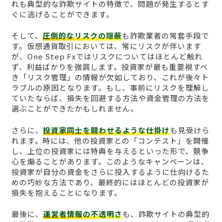
れも典型的な詐欺サイトの特徴で、問題が発生するとす
ぐに逃げることができます。
そして、
圧倒的なリスクの隠蔽
も詐欺業者の常套手段で
す。仮想通貨取引においては、常にリスクが伴います
が、One Step Fxではリスクについてはほとんど触れ
ず、利益ばかりを強調します。投資家が最も重要視すべ
き「リスク管理」の情報が欠如しており、これが後々ト
ラブルの原因となります。もし、事前にリスクを理解し
ていたならば、損失を回避する方法や資金管理の方法を
選ぶことができたかもしれません。
さらに、
投資家同士を競わせるような仕掛け
も見受けら
れます。時には、他の投資家との「コンテスト」を開催
し、上位の投資家には特典を与えるといった形で、競争
心を煽ることがあります。このようなキャンペーンは、
投資家が自分の資金をさらに投入するように仕向けるた
めの巧妙な方法であり、最終的にはほとんどの投資家が
損失を抱えることになります。
最後に、
運営者情報の不透明さ
も、詐欺サイトの典型的