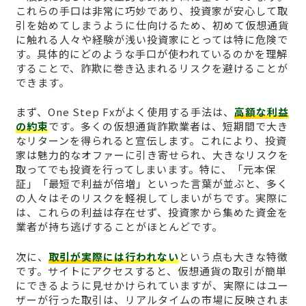
これらの手口は非常に巧妙であり、投資家が安心して取
引を始めてしまうように仕向けるため、初めて仮想通貨
に触れる人々や経験が浅い投資家にとっては特に危険で
す。具体的にどのような手口が使われているのかを理解
することで、詐欺に巻き込まれるリスクを避けることが
できます。
まず、One Step Fxがよく使用する手法は、
高額な利益
の約束
です。多くの仮想通貨詐欺業者は、短期間で大き
なリターンを得られると宣伝します。これにより、投資
家は魅力的なオファーに引き寄せられ、大きなリスクを
取ってでも投資を行ってしまいます。特に、「元本保
証」「最短で利益が倍増」といった言葉が並ぶと、多く
の人々はそのリスクを軽視してしまいがちです。実際に
は、これらの利益は存在せず、投資家から集めた資金を
業者が持ち逃げすることがほとんどです。
次に、
取引が実際には行われない
という点も大きな特徴
です。サイトにアクセスすると、仮想通貨の取引が簡単
にできるように見せかけられていますが、実際にはユー
ザーが行った取引は、リアルタイムの市場に反映されま