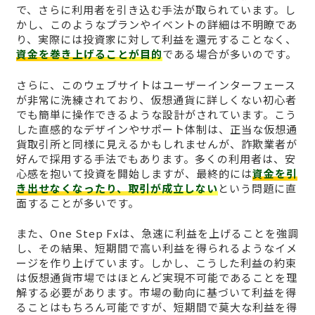
で、さらに利用者を引き込む手法が取られています。し
かし、このようなプランやイベントの詳細は不明瞭であ
り、実際には投資家に対して利益を還元することなく、
資金を巻き上げることが目的
である場合が多いのです。
さらに、このウェブサイトはユーザーインターフェース
が非常に洗練されており、仮想通貨に詳しくない初心者
でも簡単に操作できるような設計がされています。こう
した直感的なデザインやサポート体制は、正当な仮想通
貨取引所と同様に見えるかもしれませんが、詐欺業者が
好んで採用する手法でもあります。多くの利用者は、安
心感を抱いて投資を開始しますが、最終的には
資金を引
き出せなくなったり、取引が成立しない
という問題に直
面することが多いです。
また、One Step Fxは、急速に利益を上げることを強調
し、その結果、短期間で高い利益を得られるようなイメ
ージを作り上げています。しかし、こうした利益の約束
は仮想通貨市場ではほとんど実現不可能であることを理
解する必要があります。市場の動向に基づいて利益を得
ることはもちろん可能ですが、短期間で莫大な利益を得