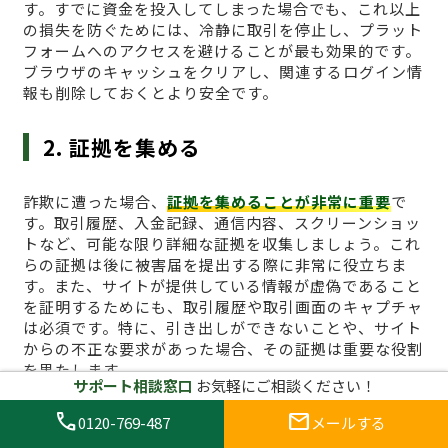
す。すでに資金を投入してしまった場合でも、これ以上
の損失を防ぐためには、冷静に取引を停止し、プラット
フォームへのアクセスを避けることが最も効果的です。
ブラウザのキャッシュをクリアし、関連するログイン情
報も削除しておくとより安全です。
2. 証拠を集める
詐欺に遭った場合、
証拠を集めることが非常に重要
で
す。取引履歴、入金記録、通信内容、スクリーンショッ
トなど、可能な限り詳細な証拠を収集しましょう。これ
らの証拠は後に被害届を提出する際に非常に役立ちま
す。また、サイトが提供している情報が虚偽であること
を証明するためにも、取引履歴や取引画面のキャプチャ
は必須です。特に、引き出しができないことや、サイト
からの不正な要求があった場合、その証拠は重要な役割
を果たします。
サポート相談窓口
お気軽にご相談ください！
call
mail
3. 詐欺サイトに関する通報を行う
0120-769-487
メールする