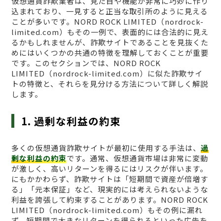
仮想通貨詐欺業者は、見た目や機能が非常に巧妙に作り
込まれており、一見すると正当な取引所のように見える
ことが多いです。NORD ROCK LIMITED（nordrock-
limited.com）もその一例で、表面的には合法的に見え
るかもしれませんが、詐欺サイトであることを見抜くた
めにはいくつかの共通の特徴を理解しておくことが重要
です。このセクションでは、NORD ROCK
LIMITED（nordrock-limited.com）に似た詐欺サイ
トの特徴と、それらを見分ける方法について詳しく解説
します。
1. 過剰な利益の約束
多くの仮想通貨詐欺サイトが最初に使用する手法は、
過
剰な利益の約束
です。通常、仮想通貨市場は非常に変動
が激しく、高いリターンを得るにはリスクが伴います。
にもかかわらず、詐欺サイトは「短期間で資産が倍増す
る」「元本保証」など、現実的には考えられないような
利益を誇張して約束することがあります。NORD ROCK
LIMITED（nordrock-limited.com）もその例に漏れ
ず、短期間で大きなリターンを得られるといった広告を