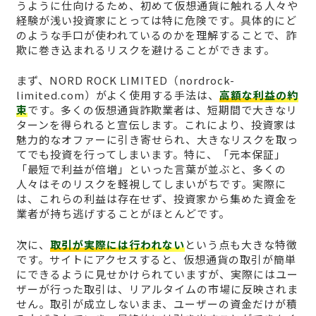
うように仕向けるため、初めて仮想通貨に触れる人々や
経験が浅い投資家にとっては特に危険です。具体的にど
のような手口が使われているのかを理解することで、詐
欺に巻き込まれるリスクを避けることができます。
まず、NORD ROCK LIMITED（nordrock-
limited.com）がよく使用する手法は、
高額な利益の約
束
です。多くの仮想通貨詐欺業者は、短期間で大きなリ
ターンを得られると宣伝します。これにより、投資家は
魅力的なオファーに引き寄せられ、大きなリスクを取っ
てでも投資を行ってしまいます。特に、「元本保証」
「最短で利益が倍増」といった言葉が並ぶと、多くの
人々はそのリスクを軽視してしまいがちです。実際に
は、これらの利益は存在せず、投資家から集めた資金を
業者が持ち逃げすることがほとんどです。
次に、
取引が実際には行われない
という点も大きな特徴
です。サイトにアクセスすると、仮想通貨の取引が簡単
にできるように見せかけられていますが、実際にはユー
ザーが行った取引は、リアルタイムの市場に反映されま
せん。取引が成立しないまま、ユーザーの資金だけが積