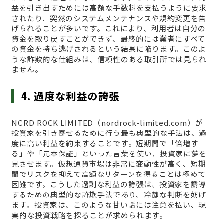
益を引き出すためには高額な手数料を支払うように要求
されたり、突然のシステムメンテナンスや規約変更を告
げられることが多いです。これにより、利用者は自分の
資金を取り戻すことができず、最終的には業者にすべて
の資金を持ち逃げされるという結果に陥ります。このよ
うな詐欺的な仕組みは、信頼性のある取引所では見られ
ません。
4. 過度な利益の誇張
NORD ROCK LIMITED（nordrock-limited.com）が
投資家を引き寄せるために行う最も典型的な手法は、過
度に高い利益を約束することです。短期間で「倍増す
る」や「元本保証」といった言葉を使い、投資家に夢を
見させます。仮想通貨市場は非常に変動性が高く、短期
間でリスクを抑えて高額なリターンを得ることは極めて
困難です。こうした過剰な利益の誇張は、投資家を誘導
するための典型的な詐欺手法であり、冷静な判断を妨げ
ます。投資家は、このような甘い話には注意を払い、現
実的な投資戦略を採ることが求められます。