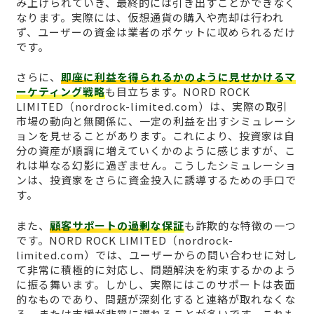
み上げられていき、最終的には引き出すことができなく
なります。実際には、仮想通貨の購入や売却は行われ
ず、ユーザーの資金は業者のポケットに収められるだけ
です。
さらに、
即座に利益を得られるかのように見せかけるマ
ーケティング戦略
も目立ちます。NORD ROCK
LIMITED（nordrock-limited.com）は、実際の取引
市場の動向と無関係に、一定の利益を出すシミュレーシ
ョンを見せることがあります。これにより、投資家は自
分の資産が順調に増えていくかのように感じますが、こ
れは単なる幻影に過ぎません。こうしたシミュレーショ
ンは、投資家をさらに資金投入に誘導するための手口で
す。
また、
顧客サポートの過剰な保証
も詐欺的な特徴の一つ
です。NORD ROCK LIMITED（nordrock-
limited.com）では、ユーザーからの問い合わせに対し
て非常に積極的に対応し、問題解決を約束するかのよう
に振る舞います。しかし、実際にはこのサポートは表面
的なものであり、問題が深刻化すると連絡が取れなくな
る、または支援が非常に遅れることが多いです。これも