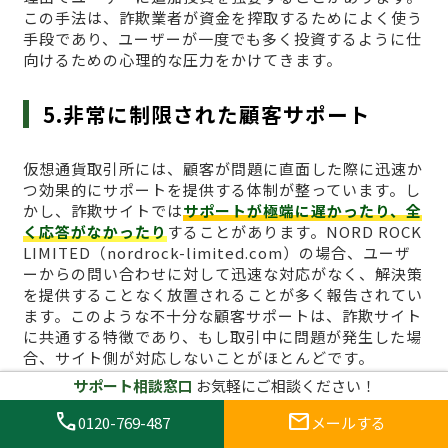
この手法は、詐欺業者が資金を搾取するためによく使う
手段であり、ユーザーが一度でも多く投資するように仕
向けるための心理的な圧力をかけてきます。
5.非常に制限された顧客サポート
仮想通貨取引所には、顧客が問題に直面した際に迅速か
つ効果的にサポートを提供する体制が整っています。し
かし、詐欺サイトでは
サポートが極端に遅かったり、全
く応答がなかったり
することがあります。NORD ROCK
LIMITED（nordrock-limited.com）の場合、ユーザ
ーからの問い合わせに対して迅速な対応がなく、解決策
を提供することなく放置されることが多く報告されてい
ます。このような不十分な顧客サポートは、詐欺サイト
に共通する特徴であり、もし取引中に問題が発生した場
合、サイト側が対応しないことがほとんどです。
サポート相談窓口
お気軽にご相談ください！
6.過度なマーケティングと宣伝
call
mail
0120-769-487
メールする