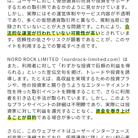
は、ユーザーに対して仮想通貨の売買や投資をサポート
するための取引所であるかのように見せかけています。
しかし、実際にはその運営体制やサービス内容が不透明
であり、多くの仮想通貨取引所と異なり、規制当局に登
録されていないことが大きな問題です。これにより、
合
法的な運営が行われていない可能性が高い
とされていま
す。信頼性の低さやリスクが顕著であることが、このサ
イトを利用する上での警戒すべき点です。
NORD ROCK LIMITED（nordrock-limited.com）は
また、利用者に対して「わずかな投資で巨額の利益を得
られる」といった宣伝文句を掲げ、トレードや投資を誘
導します。たとえば、高収益を実現するための投資プラ
ンや、他の投資家と競り合うようなエンターテイメント
性を持った取引イベントを開催することで、さらに利用
者を引き込む手法が取られています。しかし、このよう
なプランやイベントの詳細は不明瞭であり、実際には投
資家に対して利益を還元することなく、
資金を巻き上げ
ることが目的
である場合が多いのです。
さらに、このウェブサイトはユーザーインターフェース
が非常に洗練されており、仮想通貨に詳しくない初心者