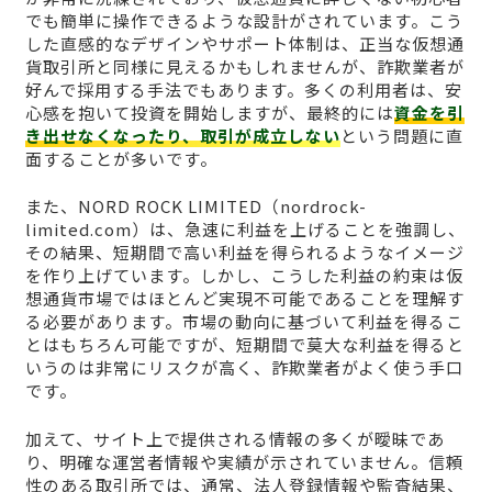
でも簡単に操作できるような設計がされています。こう
した直感的なデザインやサポート体制は、正当な仮想通
貨取引所と同様に見えるかもしれませんが、詐欺業者が
好んで採用する手法でもあります。多くの利用者は、安
心感を抱いて投資を開始しますが、最終的には
資金を引
き出せなくなったり、取引が成立しない
という問題に直
面することが多いです。
また、NORD ROCK LIMITED（nordrock-
limited.com）は、急速に利益を上げることを強調し、
その結果、短期間で高い利益を得られるようなイメージ
を作り上げています。しかし、こうした利益の約束は仮
想通貨市場ではほとんど実現不可能であることを理解す
る必要があります。市場の動向に基づいて利益を得るこ
とはもちろん可能ですが、短期間で莫大な利益を得ると
いうのは非常にリスクが高く、詐欺業者がよく使う手口
です。
加えて、サイト上で提供される情報の多くが曖昧であ
り、明確な運営者情報や実績が示されていません。信頼
性のある取引所では、通常、法人登録情報や監査結果、