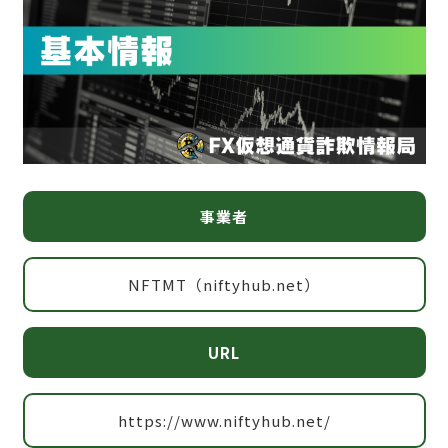
事業者
NFTMT（niftyhub.net）
URL
https://www.niftyhub.net/