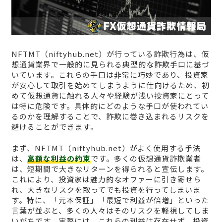
NFTMT（niftyhub.net）が行っている詐欺行為は、仮
想通貨業界で一般的に見られる典型的な詐欺手口に基づ
いています。これらの手口は非常に巧妙であり、投資家
が安心して取引を始めてしまうように仕向けるため、初
めて仮想通貨に触れる人々や経験が浅い投資家にとって
は特に危険です。具体的にどのような手口が使われてい
るのかを理解することで、詐欺に巻き込まれるリスクを
避けることができます。
まず、NFTMT（niftyhub.net）がよく使用する手法
は、
高額な利益の約束
です。多くの仮想通貨詐欺業者
は、短期間で大きなリターンを得られると宣伝します。
これにより、投資家は魅力的なオファーに引き寄せら
れ、大きなリスクを取ってでも投資を行ってしまいま
す。特に、「元本保証」「最短で利益が倍増」といった
言葉が並ぶと、多くの人々はそのリスクを軽視してしま
いがちです。実際には、これらの利益は存在せず、投資