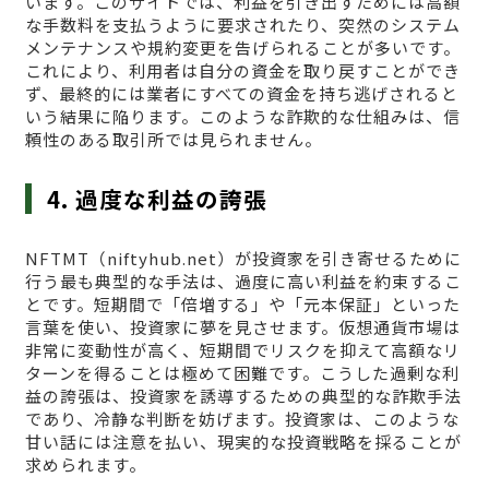
います。このサイトでは、利益を引き出すためには高額
な手数料を支払うように要求されたり、突然のシステム
メンテナンスや規約変更を告げられることが多いです。
これにより、利用者は自分の資金を取り戻すことができ
ず、最終的には業者にすべての資金を持ち逃げされると
いう結果に陥ります。このような詐欺的な仕組みは、信
頼性のある取引所では見られません。
4. 過度な利益の誇張
NFTMT（niftyhub.net）が投資家を引き寄せるために
行う最も典型的な手法は、過度に高い利益を約束するこ
とです。短期間で「倍増する」や「元本保証」といった
言葉を使い、投資家に夢を見させます。仮想通貨市場は
非常に変動性が高く、短期間でリスクを抑えて高額なリ
ターンを得ることは極めて困難です。こうした過剰な利
益の誇張は、投資家を誘導するための典型的な詐欺手法
であり、冷静な判断を妨げます。投資家は、このような
甘い話には注意を払い、現実的な投資戦略を採ることが
求められます。