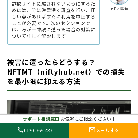
詐欺サイトに騙されないようにするた
男性相談員
めには、常に注意深く調査を行い、怪
しい点があればすぐに利用を中止する
ことが必要です。次のセクションで
は、万が一詐欺に遭った場合の対策に
ついて詳しく解説します。
被害に遭ったらどうする？
NFTMT（niftyhub.net）での損失
を最小限に抑える方法
サポート相談窓口
お気軽にご相談ください！
call
mail
0120-769-487
メールする