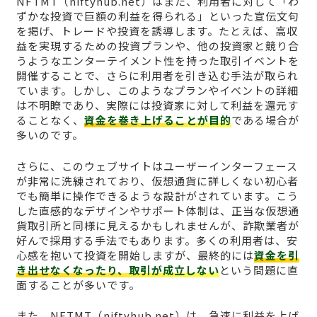
NFTMT（niftyhub.net）はまた、利用者に対して「わ
ずかな投資で巨額の利益を得られる」といった宣伝文句
を掲げ、トレードや投資を誘導します。たとえば、高収
益を実現するための投資プランや、他の投資家と競り合
うようなエンターテイメント性を持った取引イベントを
開催することで、さらに利用者を引き込む手法が取られ
ています。しかし、このようなプランやイベントの詳細
は不明瞭であり、実際には投資家に対して利益を還元す
ることなく、
資金を巻き上げることが目的
である場合が
多いのです。
さらに、このウェブサイトはユーザーインターフェース
が非常に洗練されており、仮想通貨に詳しくない初心者
でも簡単に操作できるような設計がされています。こう
した直感的なデザインやサポート体制は、正当な仮想通
貨取引所と同様に見えるかもしれませんが、詐欺業者が
好んで採用する手法でもあります。多くの利用者は、安
心感を抱いて投資を開始しますが、最終的には
資金を引
き出せなくなったり、取引が成立しない
という問題に直
面することが多いです。
また、NFTMT（niftyhub.net）は、急速に利益を上げ