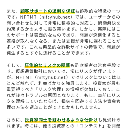
また、
顧客サポートの過剰な保証
も詐欺的な特徴の一つ
です。NFTMT（niftyhub.net）では、ユーザーからの
問い合わせに対して非常に積極的に対応し、問題解決を
約束するかのように振る舞います。しかし、実際にはこ
のサポートは表面的なものであり、問題が深刻化すると
連絡が取れなくなる、または支援が非常に遅れることが
多いです。これも典型的な詐欺サイトの特徴で、問題が
発生するとすぐに逃げることができます。
そして、
圧倒的なリスクの隠蔽
も詐欺業者の常套手段で
す。仮想通貨取引においては、常にリスクが伴います
が、NFTMT（niftyhub.net）ではリスクについてはほ
とんど触れず、利益ばかりを強調します。投資家が最も
重要視すべき「リスク管理」の情報が欠如しており、こ
れが後々トラブルの原因となります。もし、事前にリス
クを理解していたならば、損失を回避する方法や資金管
理の方法を選ぶことができたかもしれません。
さらに、
投資家同士を競わせるような仕掛け
も見受けら
れます。時には、他の投資家との「コンテスト」を開催