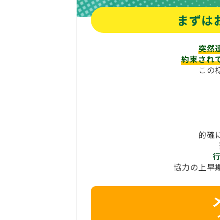
まずは
突然
約束され
この
的確
協力の上早