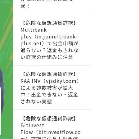
起！
【危険な仮想通貨詐欺】
Multibank
plus（m.jpmultibank-
plus.net）で出金申請が
通らない？返金もされな
い詐欺の仕組みに注意
【危険な仮想通貨詐欺】
RAA INV（vjsdkyf.com）
による詐欺被害が拡大
中！出金できない・返金
されない実態
【危険な仮想通貨詐欺】
BitInvest
Flow（bitinvestflow.co
m）詐欺に注意！出金停