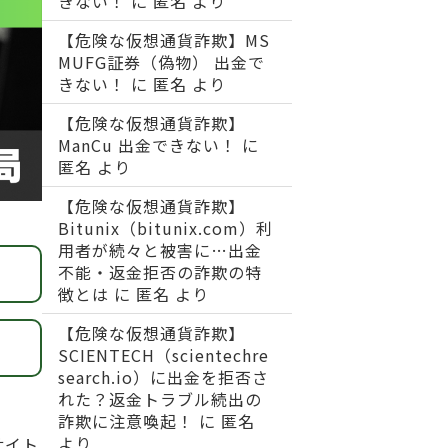
きない！
に
匿名
より
【危険な仮想通貨詐欺】MS
MUFG証券（偽物） 出金で
きない！
に
匿名
より
【危険な仮想通貨詐欺】
ManCu 出金できない！
に
匿名
より
【危険な仮想通貨詐欺】
Bitunix（bitunix.com）利
用者が続々と被害に…出金
不能・返金拒否の詐欺の特
徴とは
に
匿名
より
【危険な仮想通貨詐欺】
SCIENTECH（scientechre
search.io）に出金を拒否さ
れた？返金トラブル続出の
詐欺に注意喚起！
に
匿名
より
サイト