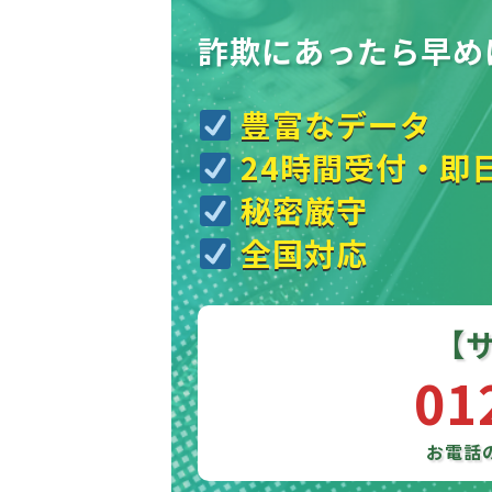
詐欺にあったら
早め
豊富なデータ
24時間受付・即
秘密厳守
全国対応
【
01
お電話