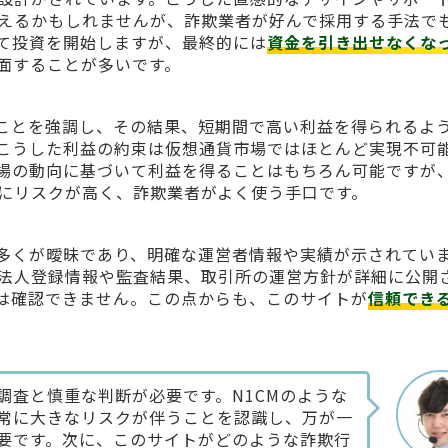
えるかもしれませんが、詐欺業者が好んで採用する手法で
て投資を開始しますが、最終的には
資金を引き出せなくな
面することが多いです。
ることを強調し、その結果、短期間で高い利益を得られるよ
こうした利益の約束は仮想通貨市場ではほとんど実現不可
場の動向に基づいて利益を得ることはもちろん可能ですが
にリスクが高く、詐欺業者がよく使う手口です。
多くが曖昧であり、明確な運営者情報や実績が示されてい
法人登録情報や監査結果、取引所の運営方針が詳細に公開
報は確認できません。この点からも、このサイトが
信頼でき
調査と慎重な判断が必要です。N1CMのような
常に大きなリスクが伴うことを認識し、万が一
要です。次に、このサイトがどのような詐欺行