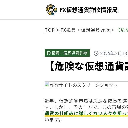
FX仮想通貨詐欺情報局
TOP
>
FX投資・仮想通貨詐欺
>
【危
2025年2月1
FX投資・仮想通貨詐欺
schedule
【危険な仮想通貨詐
近年、仮想通貨市場は急速な成長を遂
す。しかし、その一方で、この市場の
通貨の仕組みに詳しくない人々を狙っ
います。