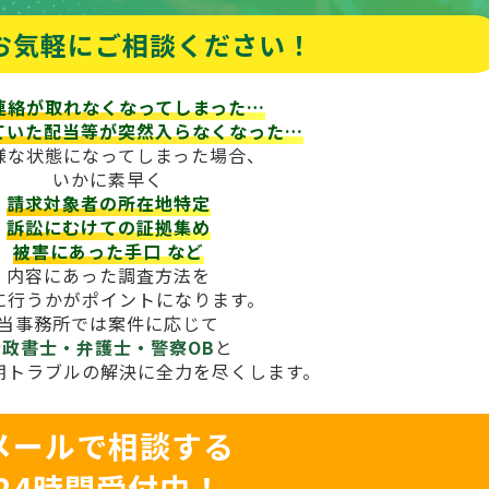
お気軽にご相談ください！
連絡が取れなくなってしまった…
ていた配当等が
突然入らなくなった…
様な状態になってしまった場合、
いかに素早く
請求対象者の所在地特定
訴訟にむけての証拠集め
被害にあった手口
など
内容にあった調査方法を
に行うかがポイントになります。
当事務所では案件に応じて
行政書士・弁護士・警察OB
と
期トラブルの解決に全力を尽くします。
メールで相談する
24時間受付中！