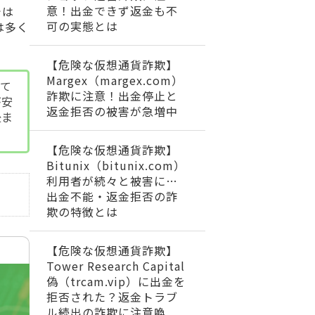
意！出金できず返金も不
では
可の実態とは
は多く
【危険な仮想通貨詐欺】
Margex（margex.com）
いて
詐欺に注意！出金停止と
が安
返金拒否の被害が急増中
後ま
【危険な仮想通貨詐欺】
Bitunix（bitunix.com）
利用者が続々と被害に…
出金不能・返金拒否の詐
欺の特徴とは
【危険な仮想通貨詐欺】
Tower Research Capital
偽（trcam.vip）に出金を
拒否された？返金トラブ
ル続出の詐欺に注意喚