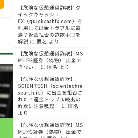
【危険な仮想通貨詐欺】ク
イックキャッシュ
FX（quickcashfx.com）を
利用して出金トラブルに遭
遇？返金拒否の詐欺手口を
解説
に
匿名
より
【危険な仮想通貨詐欺】MS
MUFG証券（偽物） 出金で
きない！
に
匿名
より
【危険な仮想通貨詐欺】
SCIENTECH（scientechre
search.io）に出金を拒否さ
れた？返金トラブル続出の
詐欺に注意喚起！
に
匿名
より
【危険な仮想通貨詐欺】MS
MUFG証券（偽物） 出金で