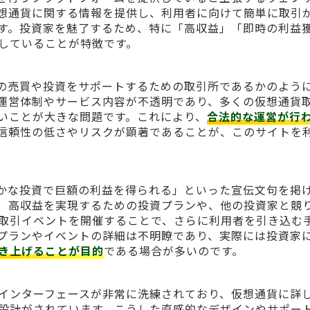
想通貨に関する情報を提供し、利用者に向けて簡単に取引
す。投資家を魅了するため、特に「高収益」「即時の利益
していることが特徴です。
貨の売買や投資をサポートするための取引所であるかのよう
運営体制やサービス内容が不透明であり、多くの仮想通貨
いことが大きな問題です。これにより、
合法的な運営が行
信頼性の低さやリスクが顕著であることが、このサイトを
ずかな投資で巨額の利益を得られる」といった宣伝文句を掲
、高収益を実現するための投資プランや、他の投資家と競
取引イベントを開催することで、さらに利用者を引き込む
プランやイベントの詳細は不明瞭であり、実際には投資家
き上げることが目的
である場合が多いのです。
インターフェースが非常に洗練されており、仮想通貨に詳
設計がされています。こうした直感的なデザインやサポー