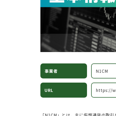
事業者
N1CM
URL
https://
「N1CM」とは、主に仮想通貨の取