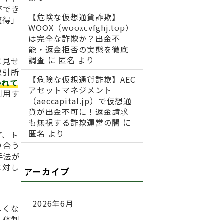
ができ
【危険な仮想通貨詐欺】
獲得」
WOOX（wooxcvfghj.top）
は完全な詐欺か？出金不
能・返金拒否の実態を徹底
調査
に
匿名
より
に見せ
取引所
【危険な仮想通貨詐欺】AEC
われて
アセットマネジメント
利用す
（aeccapital.jp）で仮想通
貨が出金不可に！返金請求
も無視する詐欺運営の闇
に
匿名
より
げ、ト
り合う
手法が
に対し
アーカイブ
2026年6月
しくな
ト体制