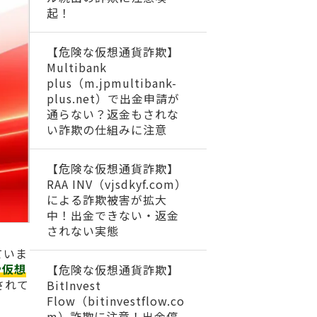
起！
【危険な仮想通貨詐欺】
Multibank
plus（m.jpmultibank-
plus.net）で出金申請が
通らない？返金もされな
い詐欺の仕組みに注意
【危険な仮想通貨詐欺】
RAA INV（vjsdkyf.com）
による詐欺被害が拡大
中！出金できない・返金
されない実態
ていま
や仮想
【危険な仮想通貨詐欺】
されて
BitInvest
Flow（bitinvestflow.co
m）詐欺に注意！出金停