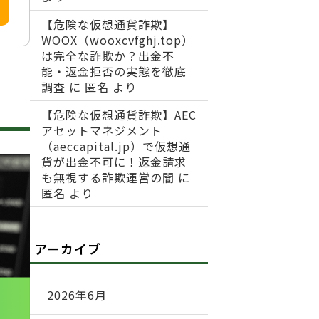
【危険な仮想通貨詐欺】
WOOX（wooxcvfghj.top）
は完全な詐欺か？出金不
能・返金拒否の実態を徹底
調査
に
匿名
より
【危険な仮想通貨詐欺】AEC
アセットマネジメント
（aeccapital.jp）で仮想通
貨が出金不可に！返金請求
も無視する詐欺運営の闇
に
匿名
より
アーカイブ
2026年6月