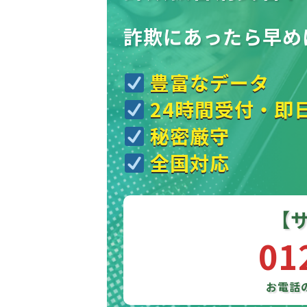
詐欺にあったら
早め
豊富なデータ
24時間受付・即
秘密厳守
全国対応
【
01
お電話