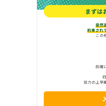
まずは
突然
約束され
この
的確
協力の上早