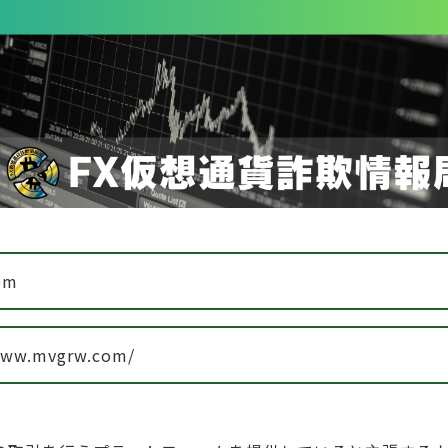
om
www.mvgrw.com/