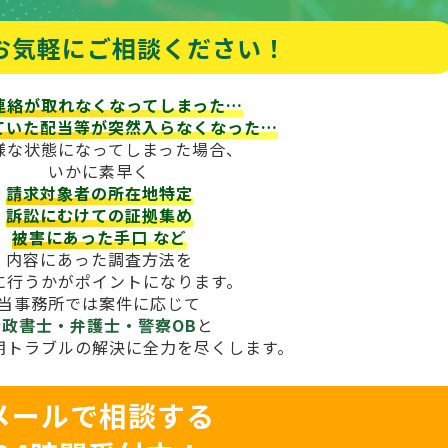
お気軽にご相談ください！
連絡が取れなくなってしまった…
ていた配当等が
突然入らなくなった…
様な状態になってしまった場合、
いかに素早く
請求対象者の所在地特定
訴訟にむけての証拠集め
被害にあった手口
など
内容にあった調査方法を
に行うかがポイントになります。
当事務所では案件に応じて
行政書士・弁護士・警察OB
と
期トラブルの解決に全力を尽くします。
メールで相談する