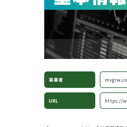
事業者
mvgrw.c
URL
https://