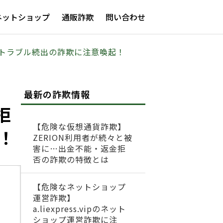
ネットショップ
通販詐欺
問い合わせ
金トラブル続出の詐欺に注意喚起！
最新の詐欺情報
拒
【危険な仮想通貨詐欺】
！
ZERION利用者が続々と被
害に…出金不能・返金拒
否の詐欺の特徴とは
【危険なネットショップ
運営詐欺】
a.liexpress.vipのネット
ショップ運営詐欺に注