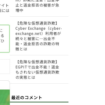
止と返金拒否の被害が急
サイト
増中
態には
【危険な仮想通貨詐欺】
Cyber Exchange（cyber-
に
exchange.net）利用者が
いる
続々と被害に…出金不
ぜひ
能・返金拒否の詐欺の特
徴とは
【危険な仮想通貨詐欺】
EGPITで出金不能！返金
もされない仮想通貨詐欺
の実態とは
最近のコメント