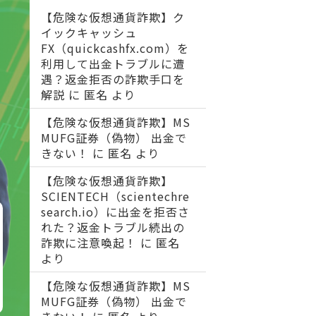
【危険な仮想通貨詐欺】ク
イックキャッシュ
FX（quickcashfx.com）を
利用して出金トラブルに遭
遇？返金拒否の詐欺手口を
解説
に
匿名
より
【危険な仮想通貨詐欺】MS
MUFG証券（偽物） 出金で
きない！
に
匿名
より
【危険な仮想通貨詐欺】
SCIENTECH（scientechre
search.io）に出金を拒否さ
れた？返金トラブル続出の
詐欺に注意喚起！
に
匿名
より
【危険な仮想通貨詐欺】MS
MUFG証券（偽物） 出金で