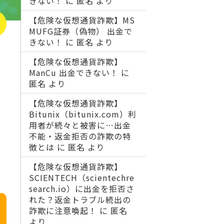
きない！
に
匿名
より
【危険な仮想通貨詐欺】MS
MUFG証券（偽物） 出金で
きない！
に
匿名
より
【危険な仮想通貨詐欺】
ManCu 出金できない！
に
匿名
より
【危険な仮想通貨詐欺】
Bitunix（bitunix.com）利
用者が続々と被害に…出金
不能・返金拒否の詐欺の特
徴とは
に
匿名
より
【危険な仮想通貨詐欺】
SCIENTECH（scientechre
search.io）に出金を拒否さ
れた？返金トラブル続出の
詐欺に注意喚起！
に
匿名
より