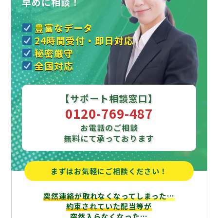
早めに相談！
豊富なデータ
24時間受付・即日対応
秘密厳守
全国対応
【サポート相談窓口】
0120-769-487
お電話のご相談
無料にて承っております
まずはお気軽にご相談ください！
突然連絡が取れなくなってしまった…
約束されていた配当等が
突然入らなくなった…