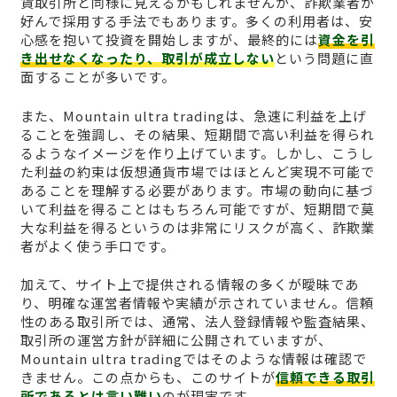
貨取引所と同様に見えるかもしれませんが、詐欺業者が
好んで採用する手法でもあります。多くの利用者は、安
心感を抱いて投資を開始しますが、最終的には
資金を引
き出せなくなったり、取引が成立しない
という問題に直
面することが多いです。
また、Mountain ultra tradingは、急速に利益を上げ
ることを強調し、その結果、短期間で高い利益を得られ
るようなイメージを作り上げています。しかし、こうし
た利益の約束は仮想通貨市場ではほとんど実現不可能で
あることを理解する必要があります。市場の動向に基づ
いて利益を得ることはもちろん可能ですが、短期間で莫
大な利益を得るというのは非常にリスクが高く、詐欺業
者がよく使う手口です。
加えて、サイト上で提供される情報の多くが曖昧であ
り、明確な運営者情報や実績が示されていません。信頼
性のある取引所では、通常、法人登録情報や監査結果、
取引所の運営方針が詳細に公開されていますが、
Mountain ultra tradingではそのような情報は確認で
きません。この点からも、このサイトが
信頼できる取引
所であるとは言い難い
のが現実です。