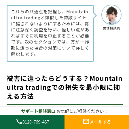
これらの共通点を把握し、Mountain
ultra tradingと類似した詐欺サイト
に騙されないようにするためには、常
男性相談員
に注意深く調査を行い、怪しい点があ
ればすぐに利用を中止することが必要
です。次のセクションでは、万が一詐
欺に遭った場合の対策について詳しく
解説します。
被害に遭ったらどうする？Mountain
ultra tradingでの損失を最小限に抑
える方法
サポート相談窓口
お気軽にご相談ください！
call
mail
0120-769-487
メールする