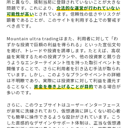
所と異なり、規制当局に登録されていないことが大きな
問題です。これにより、
合法的な運営が行われていない
可能性が高い
とされています。信頼性の低さやリスクが
顕著であることが、このサイトを利用する上での警戒す
べき点です。
Mountain ultra tradingはまた、利用者に対して「わ
ずかな投資で巨額の利益を得られる」といった宣伝文句
を掲げ、トレードや投資を誘導します。たとえば、高収
益を実現するための投資プランや、他の投資家と競り合
うようなエンターテイメント性を持った取引イベントを
開催することで、さらに利用者を引き込む手法が取られ
ています。しかし、このようなプランやイベントの詳細
は不明瞭であり、実際には投資家に対して利益を還元す
ることなく、
資金を巻き上げることが目的
である場合が
多いのです。
さらに、このウェブサイトはユーザーインターフェース
が非常に洗練されており、仮想通貨に詳しくない初心者
でも簡単に操作できるような設計がされています。こう
した直感的なデザインやサポート体制は、正当な仮想通