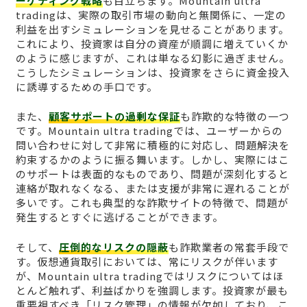
ーケティング戦略
も目立ちます。Mountain ultra
tradingは、実際の取引市場の動向と無関係に、一定の
利益を出すシミュレーションを見せることがあります。
これにより、投資家は自分の資産が順調に増えていくか
のように感じますが、これは単なる幻影に過ぎません。
こうしたシミュレーションは、投資家をさらに資金投入
に誘導するための手口です。
また、
顧客サポートの過剰な保証
も詐欺的な特徴の一つ
です。Mountain ultra tradingでは、ユーザーからの
問い合わせに対して非常に積極的に対応し、問題解決を
約束するかのように振る舞います。しかし、実際にはこ
のサポートは表面的なものであり、問題が深刻化すると
連絡が取れなくなる、または支援が非常に遅れることが
多いです。これも典型的な詐欺サイトの特徴で、問題が
発生するとすぐに逃げることができます。
そして、
圧倒的なリスクの隠蔽
も詐欺業者の常套手段で
す。仮想通貨取引においては、常にリスクが伴います
が、Mountain ultra tradingではリスクについてはほ
とんど触れず、利益ばかりを強調します。投資家が最も
重要視すべき「リスク管理」の情報が欠如しており、こ