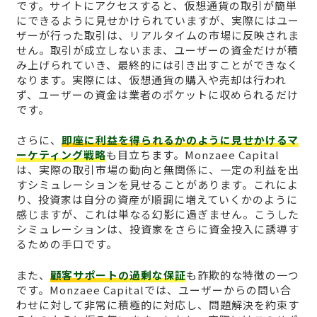
です。サイトにアクセスすると、仮想通貨の取引が簡単
にできるように見せかけられていますが、実際にはユー
ザーが行った取引は、リアルタイムの市場に反映されま
せん。取引が成立しないまま、ユーザーの資金だけが積
み上げられていき、最終的には引き出すことができなく
なります。実際には、仮想通貨の購入や売却は行われ
ず、ユーザーの資金は業者のポケットに収められるだけ
です。
さらに、
即座に利益を得られるかのように見せかけるマ
ーケティング戦略
も目立ちます。Monzaee Capital
は、実際の取引市場の動向と無関係に、一定の利益を出
すシミュレーションを見せることがあります。これによ
り、投資家は自分の資産が順調に増えていくかのように
感じますが、これは単なる幻影に過ぎません。こうした
シミュレーションは、投資家をさらに資金投入に誘導す
るための手口です。
また、
顧客サポートの過剰な保証
も詐欺的な特徴の一つ
です。Monzaee Capitalでは、ユーザーからの問い合
わせに対して非常に積極的に対応し、問題解決を約束す