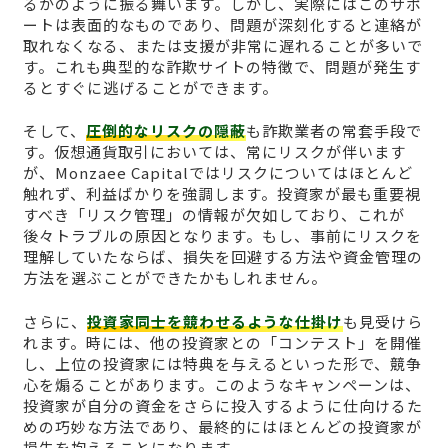
るかのように振る舞います。しかし、実際にはこのサポ
ートは表面的なものであり、問題が深刻化すると連絡が
取れなくなる、または支援が非常に遅れることが多いで
す。これも典型的な詐欺サイトの特徴で、問題が発生す
るとすぐに逃げることができます。
そして、
圧倒的なリスクの隠蔽
も詐欺業者の常套手段で
す。仮想通貨取引においては、常にリスクが伴います
が、Monzaee Capitalではリスクについてはほとんど
触れず、利益ばかりを強調します。投資家が最も重要視
すべき「リスク管理」の情報が欠如しており、これが
後々トラブルの原因となります。もし、事前にリスクを
理解していたならば、損失を回避する方法や資金管理の
方法を選ぶことができたかもしれません。
さらに、
投資家同士を競わせるような仕掛け
も見受けら
れます。時には、他の投資家との「コンテスト」を開催
し、上位の投資家には特典を与えるといった形で、競争
心を煽ることがあります。このようなキャンペーンは、
投資家が自分の資金をさらに投入するように仕向けるた
めの巧妙な方法であり、最終的にはほとんどの投資家が
損失を抱えることになります。