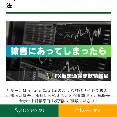
法
万が一、Monzaee Capitalのような詐欺サイトで被害
に遭った場合、冷静に対処することが重要です。詐欺サ
サポート相談窓口
お気軽にご相談ください！
イトにおけるトラブルは精神的にも金銭的にも大きな打
撃を与える可能性がありますが、適切な対応を取ること
call
mail
0120-769-487
メールする
で損失を最小限に抑えることができます。以下に、詐欺