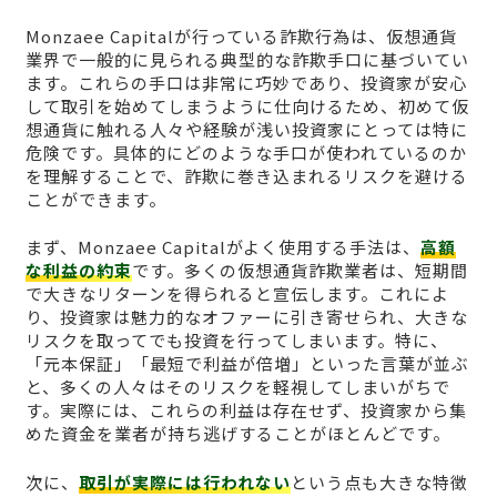
Monzaee Capitalが行っている詐欺行為は、仮想通貨
業界で一般的に見られる典型的な詐欺手口に基づいてい
ます。これらの手口は非常に巧妙であり、投資家が安心
して取引を始めてしまうように仕向けるため、初めて仮
想通貨に触れる人々や経験が浅い投資家にとっては特に
危険です。具体的にどのような手口が使われているのか
を理解することで、詐欺に巻き込まれるリスクを避ける
ことができます。
まず、Monzaee Capitalがよく使用する手法は、
高額
な利益の約束
です。多くの仮想通貨詐欺業者は、短期間
で大きなリターンを得られると宣伝します。これによ
り、投資家は魅力的なオファーに引き寄せられ、大きな
リスクを取ってでも投資を行ってしまいます。特に、
「元本保証」「最短で利益が倍増」といった言葉が並ぶ
と、多くの人々はそのリスクを軽視してしまいがちで
す。実際には、これらの利益は存在せず、投資家から集
めた資金を業者が持ち逃げすることがほとんどです。
次に、
取引が実際には行われない
という点も大きな特徴