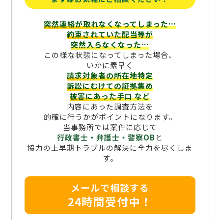
突然連絡が取れなくなってしまった…
約束されていた配当等が
突然入らなくなった…
この様な状態になってしまった場合、
いかに素早く
請求対象者の所在地特定
訴訟にむけての証拠集め
被害にあった手口
など
内容にあった調査方法を
的確に行うかがポイントになります。
当事務所では案件に応じて
行政書士・弁護士・警察OB
と
協力の上早期トラブルの解決に全力を尽くしま
す。
メールで相談する
24時間受付中！