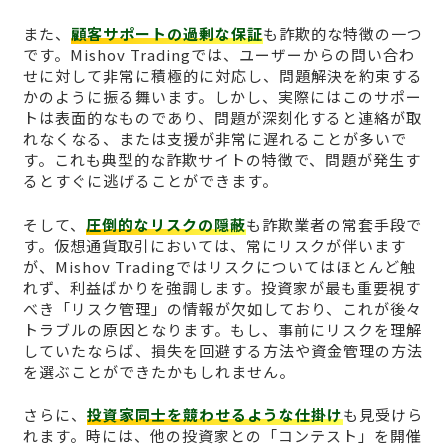
また、
顧客サポートの過剰な保証
も詐欺的な特徴の一つ
です。Mishov Tradingでは、ユーザーからの問い合わ
せに対して非常に積極的に対応し、問題解決を約束する
かのように振る舞います。しかし、実際にはこのサポー
トは表面的なものであり、問題が深刻化すると連絡が取
れなくなる、または支援が非常に遅れることが多いで
す。これも典型的な詐欺サイトの特徴で、問題が発生す
るとすぐに逃げることができます。
そして、
圧倒的なリスクの隠蔽
も詐欺業者の常套手段で
す。仮想通貨取引においては、常にリスクが伴います
が、Mishov Tradingではリスクについてはほとんど触
れず、利益ばかりを強調します。投資家が最も重要視す
べき「リスク管理」の情報が欠如しており、これが後々
トラブルの原因となります。もし、事前にリスクを理解
していたならば、損失を回避する方法や資金管理の方法
を選ぶことができたかもしれません。
さらに、
投資家同士を競わせるような仕掛け
も見受けら
れます。時には、他の投資家との「コンテスト」を開催