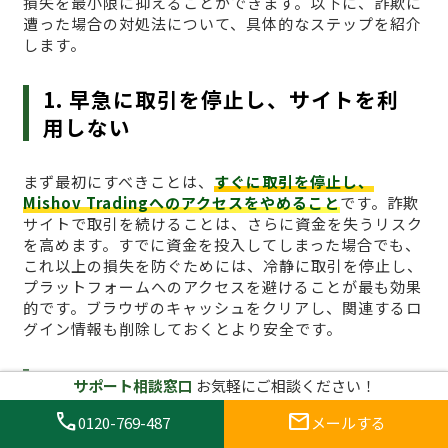
損失を最小限に抑えることができます。以下に、詐欺に
遭った場合の対処法について、具体的なステップを紹介
します。
1. 早急に取引を停止し、サイトを利
用しない
まず最初にすべきことは、
すぐに取引を停止し、
Mishov Tradingへのアクセスをやめること
です。詐欺
サイトで取引を続けることは、さらに資金を失うリスク
を高めます。すでに資金を投入してしまった場合でも、
これ以上の損失を防ぐためには、冷静に取引を停止し、
プラットフォームへのアクセスを避けることが最も効果
的です。ブラウザのキャッシュをクリアし、関連するロ
グイン情報も削除しておくとより安全です。
2. 証拠を集める
サポート相談窓口
お気軽にご相談ください！
call
mail
0120-769-487
メールする
詐欺に遭った場合、
証拠を集めることが非常に重要
で