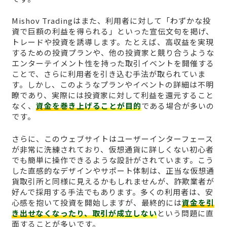
Mishov Tradingはまた、利用者に対して「わずかな投
資で巨額の利益を得られる」といった宣伝文句を掲げ、
トレードや投資を誘導します。たとえば、高収益を実現
するための投資プランや、他の投資家と競り合うような
エンターテイメント性を持った取引イベントを開催する
ことで、さらに利用者を引き込む手法が取られていま
す。しかし、このようなプランやイベントの詳細は不明
瞭であり、実際には投資家に対して利益を還元すること
なく、
資金を巻き上げることが目的
である場合が多いの
です。
さらに、このウェブサイトはユーザーインターフェース
が非常に洗練されており、仮想通貨に詳しくない初心者
でも簡単に操作できるような設計がされています。こう
した直感的なデザインやサポート体制は、正当な仮想通
貨取引所と同様に見えるかもしれませんが、詐欺業者が
好んで採用する手法でもあります。多くの利用者は、安
心感を抱いて投資を開始しますが、最終的には
資金を引
き出せなくなったり、取引が成立しない
という問題に直
面することが多いです。