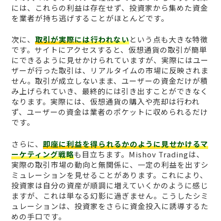
には、これらの利益は存在せず、投資家から集めた資金
を業者が持ち逃げすることがほとんどです。
次に、
取引が実際には行われない
という点も大きな特徴
です。サイトにアクセスすると、仮想通貨の取引が簡単
にできるように見せかけられていますが、実際にはユー
ザーが行った取引は、リアルタイムの市場に反映されま
せん。取引が成立しないまま、ユーザーの資金だけが積
み上げられていき、最終的には引き出すことができなく
なります。実際には、仮想通貨の購入や売却は行われ
ず、ユーザーの資金は業者のポケットに収められるだけ
です。
さらに、
即座に利益を得られるかのように見せかけるマ
ーケティング戦略
も目立ちます。Mishov Tradingは、
実際の取引市場の動向と無関係に、一定の利益を出すシ
ミュレーションを見せることがあります。これにより、
投資家は自分の資産が順調に増えていくかのように感じ
ますが、これは単なる幻影に過ぎません。こうしたシミ
ュレーションは、投資家をさらに資金投入に誘導するた
めの手口です。