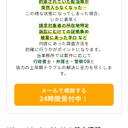
約束されていた配当等が
突然入らなくなった…
この様な状態になってしまった場合、
いかに素早く
請求対象者の所在地特定
訴訟にむけての証拠集め
被害にあった手口
など
内容にあった調査方法を
的確に行うかがポイントになります。
当事務所では案件に応じて
行政書士・弁護士・警察OB
と
協力の上早期トラブルの解決に全力を尽くしま
す。
メールで相談する
24時間受付中！