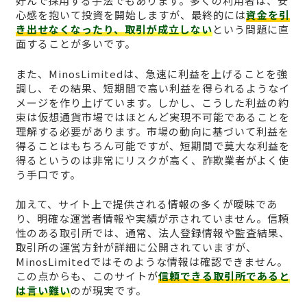
好んで採用する手法でもあります。多くの利用者は、安
心感を抱いて投資を開始しますが、最終的には
資金を引
き出せなくなったり、取引が成立しない
という問題に直
面することが多いです。
また、MinosLimitedは、急速に利益を上げることを強
調し、その結果、短期間で高い利益を得られるようなイ
メージを作り上げています。しかし、こうした利益の約
束は仮想通貨市場ではほとんど実現不可能であることを
理解する必要があります。市場の動向に基づいて利益を
得ることはもちろん可能ですが、短期間で莫大な利益を
得るというのは非常にリスクが高く、詐欺業者がよく使
う手口です。
加えて、サイト上で提供される情報の多くが曖昧であ
り、明確な運営者情報や実績が示されていません。信頼
性のある取引所では、通常、法人登録情報や監査結果、
取引所の運営方針が詳細に公開されていますが、
MinosLimitedではそのような情報は確認できません。
この点からも、このサイトが
信頼できる取引所であると
は言い難い
のが現実です。