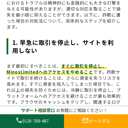
におけるトラブルは精神的にも金銭的にも大きな打撃を
与える可能性がありますが、適切な対応を取ることで損
失を最小限に抑えることができます。以下に、詐欺に遭
った場合の対処法について、具体的なステップを紹介し
ます。
1. 早急に取引を停止し、サイトを利
用しない
まず最初にすべきことは、
すぐに取引を停止し、
MinosLimitedへのアクセスをやめること
です。詐欺サ
イトで取引を続けることは、さらに資金を失うリスクを
高めます。すでに資金を投入してしまった場合でも、こ
れ以上の損失を防ぐためには、冷静に取引を停止し、プ
ラットフォームへのアクセスを避けることが最も効果的
です。ブラウザのキャッシュをクリアし、関連するログ
イン情報も削除しておくとより安全です。
サポート相談窓口
お気軽にご相談ください！
call
mail
0120-769-487
メールする
2. 証拠を集める