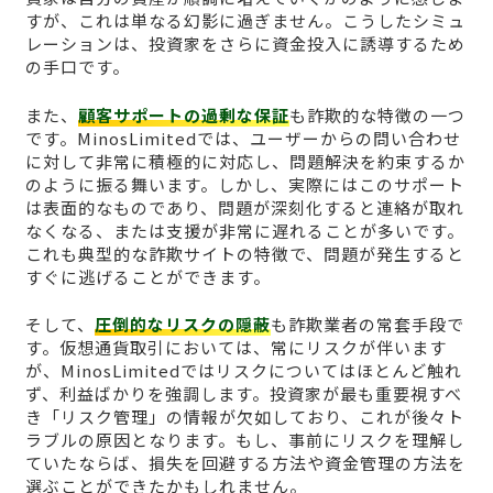
すが、これは単なる幻影に過ぎません。こうしたシミュ
レーションは、投資家をさらに資金投入に誘導するため
の手口です。
また、
顧客サポートの過剰な保証
も詐欺的な特徴の一つ
です。MinosLimitedでは、ユーザーからの問い合わせ
に対して非常に積極的に対応し、問題解決を約束するか
のように振る舞います。しかし、実際にはこのサポート
は表面的なものであり、問題が深刻化すると連絡が取れ
なくなる、または支援が非常に遅れることが多いです。
これも典型的な詐欺サイトの特徴で、問題が発生すると
すぐに逃げることができます。
そして、
圧倒的なリスクの隠蔽
も詐欺業者の常套手段で
す。仮想通貨取引においては、常にリスクが伴います
が、MinosLimitedではリスクについてはほとんど触れ
ず、利益ばかりを強調します。投資家が最も重要視すべ
き「リスク管理」の情報が欠如しており、これが後々ト
ラブルの原因となります。もし、事前にリスクを理解し
ていたならば、損失を回避する方法や資金管理の方法を
選ぶことができたかもしれません。