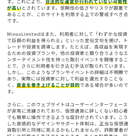
す。これにより、
合法的な運営が行われていない可能性
が高い
とされています。信頼性の低さやリスクが顕著で
あることが、このサイトを利用する上での警戒すべき点
です。
MinosLimitedはまた、利用者に対して「わずかな投資
で巨額の利益を得られる」といった宣伝文句を掲げ、ト
レードや投資を誘導します。たとえば、高収益を実現す
るための投資プランや、他の投資家と競り合うようなエ
ンターテイメント性を持った取引イベントを開催するこ
とで、さらに利用者を引き込む手法が取られています。
しかし、このようなプランやイベントの詳細は不明瞭で
あり、実際には投資家に対して利益を還元することな
く、
資金を巻き上げることが目的
である場合が多いので
す。
さらに、このウェブサイトはユーザーインターフェース
が非常に洗練されており、仮想通貨に詳しくない初心者
でも簡単に操作できるような設計がされています。こう
した直感的なデザインやサポート体制は、正当な仮想通
貨取引所と同様に見えるかもしれませんが、詐欺業者が