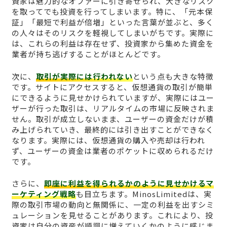
資家は魅力的なオファーに引き寄せられ、大きなリスク
を取ってでも投資を行ってしまいます。特に、「元本保
証」「最短で利益が倍増」といった言葉が並ぶと、多く
の人々はそのリスクを軽視してしまいがちです。実際に
は、これらの利益は存在せず、投資家から集めた資金を
業者が持ち逃げすることがほとんどです。
次に、
取引が実際には行われない
という点も大きな特徴
です。サイトにアクセスすると、仮想通貨の取引が簡単
にできるように見せかけられていますが、実際にはユー
ザーが行った取引は、リアルタイムの市場に反映されま
せん。取引が成立しないまま、ユーザーの資金だけが積
み上げられていき、最終的には引き出すことができなく
なります。実際には、仮想通貨の購入や売却は行われ
ず、ユーザーの資金は業者のポケットに収められるだけ
です。
さらに、
即座に利益を得られるかのように見せかけるマ
ーケティング戦略
も目立ちます。MinosLimitedは、実
際の取引市場の動向と無関係に、一定の利益を出すシミ
ュレーションを見せることがあります。これにより、投
資家は自分の資産が順調に増えていくかのように感じま