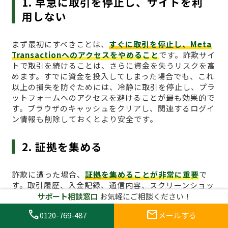
1. 早急に取引を停止し、サイトを利
用しない
まず最初にすべきことは、
すぐに取引を停止し、Meta
Transactionへのアクセスをやめること
です。詐欺サイ
トで取引を続けることは、さらに資金を失うリスクを高
めます。すでに資金を投入してしまった場合でも、これ
以上の損失を防ぐためには、冷静に取引を停止し、プラ
ットフォームへのアクセスを避けることが最も効果的で
す。ブラウザのキャッシュをクリアし、関連するログイ
ン情報も削除しておくとより安全です。
2. 証拠を集める
詐欺に遭った場合、
証拠を集めることが非常に重要
で
す。取引履歴、入金記録、通信内容、スクリーンショッ
トなど、可能な限り詳細な証拠を収集しましょう。これ
サポート相談窓口
お気軽にご相談ください！
らの証拠は後に被害届を提出する際に非常に役立ちま
call
mail
0120-769-487
メールする
す。また、サイトが提供している情報が虚偽であること
を証明するためにも、取引履歴や取引画面のキャプチャ