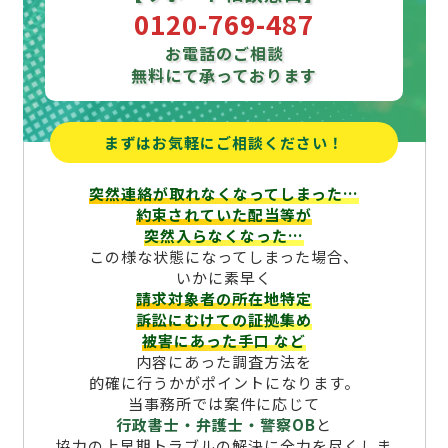
0120-769-487
お電話のご相談
無料にて承っております
まずはお気軽にご相談ください！
突然連絡が取れなくなってしまった…
約束されていた配当等が
突然入らなくなった…
この様な状態になってしまった場合、
いかに素早く
請求対象者の所在地特定
訴訟にむけての証拠集め
被害にあった手口
など
内容にあった調査方法を
的確に行うかがポイントになります。
当事務所では案件に応じて
行政書士・弁護士・警察OB
と
協力の上早期トラブルの解決に全力を尽くしま