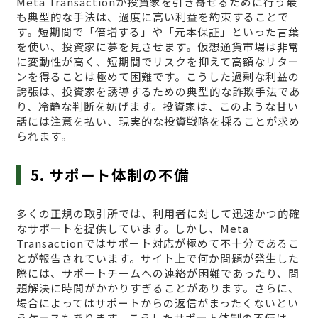
Meta Transactionが投資家を引き寄せるために行う最
も典型的な手法は、過度に高い利益を約束することで
す。短期間で「倍増する」や「元本保証」といった言葉
を使い、投資家に夢を見させます。仮想通貨市場は非常
に変動性が高く、短期間でリスクを抑えて高額なリター
ンを得ることは極めて困難です。こうした過剰な利益の
誇張は、投資家を誘導するための典型的な詐欺手法であ
り、冷静な判断を妨げます。投資家は、このような甘い
話には注意を払い、現実的な投資戦略を採ることが求め
られます。
5. サポート体制の不備
多くの正規の取引所では、利用者に対して迅速かつ的確
なサポートを提供しています。しかし、Meta
Transactionではサポート対応が極めて不十分であるこ
とが報告されています。サイト上で何か問題が発生した
際には、サポートチームへの連絡が困難であったり、問
題解決に時間がかかりすぎることがあります。さらに、
場合によってはサポートからの返信がまったくないとい
うケースもあります。こうしたサポート体制の不備は、