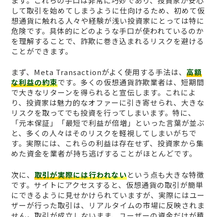
ます。これらの手口は非常に巧妙であり、投資家が安心
して取引を始めてしまうように仕向けるため、初めて仮
想通貨に触れる人々や経験が浅い投資家にとっては特に
危険です。具体的にどのような手口が使われているのか
を理解することで、詐欺に巻き込まれるリスクを避ける
ことができます。
まず、Meta Transactionがよく使用する手法は、
高額
な利益の約束
です。多くの仮想通貨詐欺業者は、短期間
で大きなリターンを得られると宣伝します。これによ
り、投資家は魅力的なオファーに引き寄せられ、大きな
リスクを取ってでも投資を行ってしまいます。特に、
「元本保証」「最短で利益が倍増」といった言葉が並ぶ
と、多くの人々はそのリスクを軽視してしまいがちで
す。実際には、これらの利益は存在せず、投資家から集
めた資金を業者が持ち逃げすることがほとんどです。
次に、
取引が実際には行われない
という点も大きな特徴
です。サイトにアクセスすると、仮想通貨の取引が簡単
にできるように見せかけられていますが、実際にはユー
ザーが行った取引は、リアルタイムの市場に反映されま
せん。取引が成立しないまま、ユーザーの資金だけが積