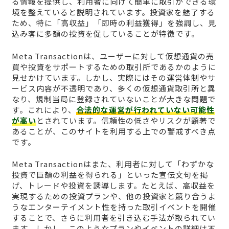
る情報を提供し、利用者に向けて簡単に取引ができる環
境を整えていると説明されています。投資家を魅了する
ため、特に「高収益」「即時の利益獲得」を強調し、見
込み客に多額の投資を促していることが特徴です。
Meta Transactionは、ユーザーに対して仮想通貨の売
買や投資をサポートするための取引所であるかのように
見せかけています。しかし、実際にはその運営体制やサ
ービス内容が不透明であり、多くの仮想通貨取引所と異
なり、規制当局に登録されていないことが大きな問題で
す。これにより、
合法的な運営が行われていない可能性
が高い
とされています。信頼性の低さやリスクが顕著で
あることが、このサイトを利用する上での警戒すべき点
です。
Meta Transactionはまた、利用者に対して「わずかな
投資で巨額の利益を得られる」といった宣伝文句を掲
げ、トレードや投資を誘導します。たとえば、高収益を
実現するための投資プランや、他の投資家と競り合うよ
うなエンターテイメント性を持った取引イベントを開催
することで、さらに利用者を引き込む手法が取られてい
ます。しかし、このようなプランやイベントの詳細は不