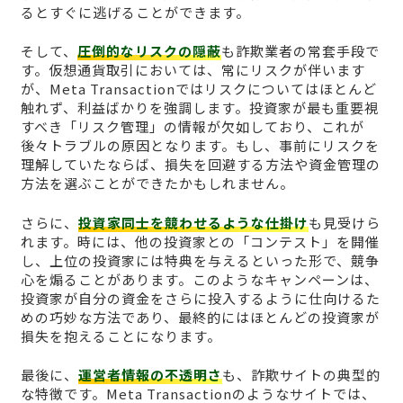
るとすぐに逃げることができます。
そして、
圧倒的なリスクの隠蔽
も詐欺業者の常套手段で
す。仮想通貨取引においては、常にリスクが伴います
が、Meta Transactionではリスクについてはほとんど
触れず、利益ばかりを強調します。投資家が最も重要視
すべき「リスク管理」の情報が欠如しており、これが
後々トラブルの原因となります。もし、事前にリスクを
理解していたならば、損失を回避する方法や資金管理の
方法を選ぶことができたかもしれません。
さらに、
投資家同士を競わせるような仕掛け
も見受けら
れます。時には、他の投資家との「コンテスト」を開催
し、上位の投資家には特典を与えるといった形で、競争
心を煽ることがあります。このようなキャンペーンは、
投資家が自分の資金をさらに投入するように仕向けるた
めの巧妙な方法であり、最終的にはほとんどの投資家が
損失を抱えることになります。
最後に、
運営者情報の不透明さ
も、詐欺サイトの典型的
な特徴です。Meta Transactionのようなサイトでは、