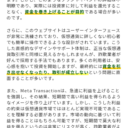
明瞭であり、実際には投資家に対して利益を還元するこ
となく、
資金を巻き上げることが目的
である場合が多い
のです。
さらに、このウェブサイトはユーザーインターフェース
が非常に洗練されており、仮想通貨に詳しくない初心者
でも簡単に操作できるような設計がされています。こう
した直感的なデザインやサポート体制は、正当な仮想通
貨取引所と同様に見えるかもしれませんが、詐欺業者が
好んで採用する手法でもあります。多くの利用者は、安
心感を抱いて投資を開始しますが、最終的には
資金を引
き出せなくなったり、取引が成立しない
という問題に直
面することが多いです。
また、Meta Transactionは、急速に利益を上げること
を強調し、その結果、短期間で高い利益を得られるよう
なイメージを作り上げています。しかし、こうした利益
の約束は仮想通貨市場ではほとんど実現不可能であるこ
とを理解する必要があります。市場の動向に基づいて利
益を得ることはもちろん可能ですが、短期間で莫大な利
益を得るというのは非常にリスクが高く、詐欺業者がよ