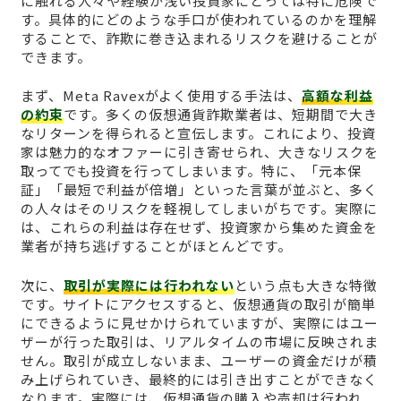
に触れる人々や経験が浅い投資家にとっては特に危険で
す。具体的にどのような手口が使われているのかを理解
することで、詐欺に巻き込まれるリスクを避けることが
できます。
まず、Meta Ravexがよく使用する手法は、
高額な利益
の約束
です。多くの仮想通貨詐欺業者は、短期間で大き
なリターンを得られると宣伝します。これにより、投資
家は魅力的なオファーに引き寄せられ、大きなリスクを
取ってでも投資を行ってしまいます。特に、「元本保
証」「最短で利益が倍増」といった言葉が並ぶと、多く
の人々はそのリスクを軽視してしまいがちです。実際に
は、これらの利益は存在せず、投資家から集めた資金を
業者が持ち逃げすることがほとんどです。
次に、
取引が実際には行われない
という点も大きな特徴
です。サイトにアクセスすると、仮想通貨の取引が簡単
にできるように見せかけられていますが、実際にはユー
ザーが行った取引は、リアルタイムの市場に反映されま
せん。取引が成立しないまま、ユーザーの資金だけが積
み上げられていき、最終的には引き出すことができなく
なります。実際には、仮想通貨の購入や売却は行われ