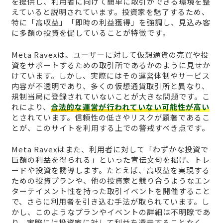
を提供し、利用者に向けて簡単に取引ができる環境を整
えていると説明されています。投資家を魅了するため、
特に「高収益」「即時の利益獲得」を強調し、見込み客
に多額の投資を促していることが特徴です。
Meta Ravexは、ユーザーに対して仮想通貨の売買や投
資をサポートするための取引所であるかのように見せか
けています。しかし、実際にはその運営体制やサービス
内容が不透明であり、多くの仮想通貨取引所と異なり、
規制当局に登録されていないことが大きな問題です。こ
れにより、
合法的な運営が行われていない可能性が高い
とされています。信頼性の低さやリスクが顕著であるこ
とが、このサイトを利用する上での警戒すべき点です。
Meta Ravexはまた、利用者に対して「わずかな投資で
巨額の利益を得られる」といった宣伝文句を掲げ、トレ
ードや投資を誘導します。たとえば、高収益を実現する
ための投資プランや、他の投資家と競り合うようなエン
ターテイメント性を持った取引イベントを開催すること
で、さらに利用者を引き込む手法が取られています。し
かし、このようなプランやイベントの詳細は不明瞭であ
り、実際には投資家に対して利益を還元することなく、