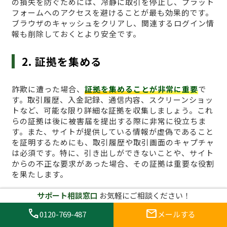
の損失を防ぐためには、冷静に取引を停止し、プラット
フォームへのアクセスを避けることが最も効果的です。
ブラウザのキャッシュをクリアし、関連するログイン情
報も削除しておくとより安全です。
2. 証拠を集める
詐欺に遭った場合、
証拠を集めることが非常に重要
で
す。取引履歴、入金記録、通信内容、スクリーンショッ
トなど、可能な限り詳細な証拠を収集しましょう。これ
らの証拠は後に被害届を提出する際に非常に役立ちま
す。また、サイトが提供している情報が虚偽であること
を証明するためにも、取引履歴や取引画面のキャプチャ
は必須です。特に、引き出しができないことや、サイト
からの不正な要求があった場合、その証拠は重要な役割
を果たします。
サポート相談窓口
お気軽にご相談ください！
3. 詐欺サイトに関する通報を行う
call
mail
0120-769-487
メールする