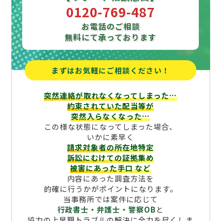
0120-769-487
お電話のご相談
無料にて承っております
まずはお気軽にご相談ください！
突然連絡が取れなくなってしまった…
約束されていた配当等が
突然入らなくなった…
この様な状態になってしまった場合、
いかに素早く
請求対象者の所在地特定
訴訟にむけての証拠集め
被害にあった手口
など
内容にあった調査方法を
的確に行うかがポイントになります。
当事務所では案件に応じて
行政書士・弁護士・警察OB
と
協力の上早期トラブルの解決に全力を尽くしま