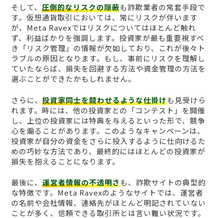
そして、
圧倒的なリスクの隠蔽
も詐欺業者の常套手段で
す。仮想通貨取引においては、常にリスクが伴います
が、Meta Ravexではリスクについてはほとんど触れ
ず、利益ばかりを強調します。投資家が最も重要視すべ
き「リスク管理」の情報が欠如しており、これが後々ト
ラブルの原因となります。もし、事前にリスクを理解し
ていたならば、損失を回避する方法や資金管理の方法を
選ぶことができたかもしれません。
さらに、
投資家同士を競わせるような仕掛け
も見受けら
れます。時には、他の投資家との「コンテスト」を開催
し、上位の投資家には特典を与えるといった形で、競争
心を煽ることがあります。このようなキャンペーンは、
投資家が自分の資金をさらに投入するように仕向けるた
めの巧妙な方法であり、最終的にはほとんどの投資家が
損失を抱えることになります。
最後に、
運営者情報の不透明さ
も、詐欺サイトの典型的
な特徴です。Meta Ravexのようなサイトでは、運営者
の名前や会社情報、連絡先がほとんど明記されていない
ことが多く、信頼できる取引所とは言い難い状況です。