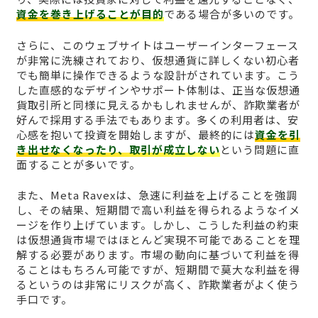
資金を巻き上げることが目的
である場合が多いのです。
さらに、このウェブサイトはユーザーインターフェース
が非常に洗練されており、仮想通貨に詳しくない初心者
でも簡単に操作できるような設計がされています。こう
した直感的なデザインやサポート体制は、正当な仮想通
貨取引所と同様に見えるかもしれませんが、詐欺業者が
好んで採用する手法でもあります。多くの利用者は、安
心感を抱いて投資を開始しますが、最終的には
資金を引
き出せなくなったり、取引が成立しない
という問題に直
面することが多いです。
また、Meta Ravexは、急速に利益を上げることを強調
し、その結果、短期間で高い利益を得られるようなイメ
ージを作り上げています。しかし、こうした利益の約束
は仮想通貨市場ではほとんど実現不可能であることを理
解する必要があります。市場の動向に基づいて利益を得
ることはもちろん可能ですが、短期間で莫大な利益を得
るというのは非常にリスクが高く、詐欺業者がよく使う
手口です。