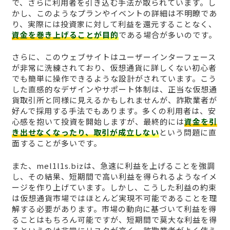
で、さらに利用者を引き込む手法が取られています。し
かし、このようなプランやイベントの詳細は不明瞭であ
り、実際には投資家に対して利益を還元することなく、
資金を巻き上げることが目的
である場合が多いのです。
さらに、このウェブサイトはユーザーインターフェース
が非常に洗練されており、仮想通貨に詳しくない初心者
でも簡単に操作できるような設計がされています。こう
した直感的なデザインやサポート体制は、正当な仮想通
貨取引所と同様に見えるかもしれませんが、詐欺業者が
好んで採用する手法でもあります。多くの利用者は、安
心感を抱いて投資を開始しますが、最終的には
資金を引
き出せなくなったり、取引が成立しない
という問題に直
面することが多いです。
また、mel1l1s.bizは、急速に利益を上げることを強調
し、その結果、短期間で高い利益を得られるようなイメ
ージを作り上げています。しかし、こうした利益の約束
は仮想通貨市場ではほとんど実現不可能であることを理
解する必要があります。市場の動向に基づいて利益を得
ることはもちろん可能ですが、短期間で莫大な利益を得