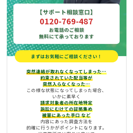
【サポート相談窓口】
0120-769-487
お電話のご相談
無料にて承っております
まずはお気軽にご相談ください！
突然連絡が取れなくなってしまった…
約束されていた配当等が
突然入らなくなった…
この様な状態になってしまった場合、
いかに素早く
請求対象者の所在地特定
訴訟にむけての証拠集め
被害にあった手口
など
内容にあった調査方法を
的確に行うかがポイントになります。