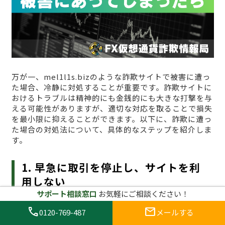
万が一、mel1l1s.bizのような詐欺サイトで被害に遭っ
た場合、冷静に対処することが重要です。詐欺サイトに
おけるトラブルは精神的にも金銭的にも大きな打撃を与
える可能性がありますが、適切な対応を取ることで損失
を最小限に抑えることができます。以下に、詐欺に遭っ
た場合の対処法について、具体的なステップを紹介しま
す。
1. 早急に取引を停止し、サイトを利
用しない
サポート相談窓口
お気軽にご相談ください！
まず最初にすべきことは、
すぐに取引を停止し、
call
mail
0120-769-487
メールする
mel1l1s.bizへのアクセスをやめること
です。詐欺サイ