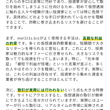
これらの手口は非常に巧妙であり、投資家が安心して取
引を始めてしまうように仕向けるため、初めて仮想通貨
に触れる人々や経験が浅い投資家にとっては特に危険で
す。具体的にどのような手口が使われているのかを理解
することで、詐欺に巻き込まれるリスクを避けることが
できます。
まず、mel1l1s.bizがよく使用する手法は、
高額な利益
の約束
です。多くの仮想通貨詐欺業者は、短期間で大き
なリターンを得られると宣伝します。これにより、投資
家は魅力的なオファーに引き寄せられ、大きなリスクを
取ってでも投資を行ってしまいます。特に、「元本保
証」「最短で利益が倍増」といった言葉が並ぶと、多く
の人々はそのリスクを軽視してしまいがちです。実際に
は、これらの利益は存在せず、投資家から集めた資金を
業者が持ち逃げすることがほとんどです。
次に、
取引が実際には行われない
という点も大きな特徴
です。サイトにアクセスすると、仮想通貨の取引が簡単
にできるように見せかけられていますが、実際にはユー
ザーが行った取引は、リアルタイムの市場に反映されま