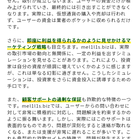
せん。取引が成立しないまま、ユーザーの資金だけが積
み上げられていき、最終的には引き出すことができなく
なります。実際には、仮想通貨の購入や売却は行われ
ず、ユーザーの資金は業者のポケットに収められるだけ
です。
さらに、
即座に利益を得られるかのように見せかけるマ
ーケティング戦略
も目立ちます。mel1l1s.bizは、実際
の取引市場の動向と無関係に、一定の利益を出すシミュ
レーションを見せることがあります。これにより、投資
家は自分の資産が順調に増えていくかのように感じます
が、これは単なる幻影に過ぎません。こうしたシミュレ
ーションは、投資家をさらに資金投入に誘導するための
手口です。
また、
顧客サポートの過剰な保証
も詐欺的な特徴の一つ
です。mel1l1s.bizでは、ユーザーからの問い合わせに
対して非常に積極的に対応し、問題解決を約束するかの
ように振る舞います。しかし、実際にはこのサポートは
表面的なものであり、問題が深刻化すると連絡が取れな
くなる、または支援が非常に遅れることが多いです。こ
れも典型的な詐欺サイトの特徴で、問題が発生するとす