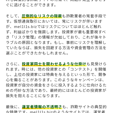
ぐに逃げることができます。
そして、
圧倒的なリスクの隠蔽
も詐欺業者の常套手段で
す。仮想通貨取引においては、常にリスクが伴います
が、mel1l1s.bizではリスクについてはほとんど触れ
ず、利益ばかりを強調します。投資家が最も重要視すべ
き「リスク管理」の情報が欠如しており、これが後々ト
ラブルの原因となります。もし、事前にリスクを理解し
ていたならば、損失を回避する方法や資金管理の方法を
選ぶことができたかもしれません。
さらに、
投資家同士を競わせるような仕掛け
も見受けら
れます。時には、他の投資家との「コンテスト」を開催
し、上位の投資家には特典を与えるといった形で、競争
心を煽ることがあります。このようなキャンペーンは、
投資家が自分の資金をさらに投入するように仕向けるた
めの巧妙な方法であり、最終的にはほとんどの投資家が
損失を抱えることになります。
最後に、
運営者情報の不透明さ
も、詐欺サイトの典型的
な特徴です。mel1l1s.bizのようなサイトでは、運営者