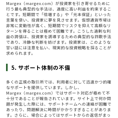
Margex（margex.com）が投資家を引き寄せるために
行う最も典型的な手法は、過度に高い利益を約束するこ
とです。短期間で「倍増する」や「元本保証」といった
言葉を使い、投資家に夢を見させます。仮想通貨市場は
非常に変動性が高く、短期間でリスクを抑えて高額なリ
ターンを得ることは極めて困難です。こうした過剰な利
益の誇張は、投資家を誘導するための典型的な詐欺手法
であり、冷静な判断を妨げます。投資家は、このような
甘い話には注意を払い、現実的な投資戦略を採ることが
求められます。
5. サポート体制の不備
多くの正規の取引所では、利用者に対して迅速かつ的確
なサポートを提供しています。しかし、
Margex（margex.com）ではサポート対応が極めて不
十分であることが報告されています。サイト上で何か問
題が発生した際には、サポートチームへの連絡が困難で
あったり、問題解決に時間がかかりすぎることがありま
す。さらに、場合によってはサポートからの返信がまっ