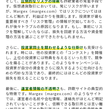
そして、
圧倒的なリスクの隠蔽
も詐欺業者の常套手段で
す。仮想通貨取引においては、常にリスクが伴います
が、Margex（margex.com）ではリスクについてはほ
とんど触れず、利益ばかりを強調します。投資家が最も
重要視すべき「リスク管理」の情報が欠如しており、こ
れが後々トラブルの原因となります。もし、事前にリス
クを理解していたならば、損失を回避する方法や資金管
理の方法を選ぶことができたかもしれません。
さらに、
投資家同士を競わせるような仕掛け
も見受けら
れます。時には、他の投資家との「コンテスト」を開催
し、上位の投資家には特典を与えるといった形で、競争
心を煽ることがあります。このようなキャンペーンは、
投資家が自分の資金をさらに投入するように仕向けるた
めの巧妙な方法であり、最終的にはほとんどの投資家が
損失を抱えることになります。
最後に、
運営者情報の不透明さ
も、詐欺サイトの典型的
な特徴です。Margex（margex.com）のようなサイト
では、運営者の名前や会社情報、連絡先がほとんど明記
されていないことが多く、信頼できる取引所とは言い難
い状況です。正当な取引所では、法人情報や監査報告書