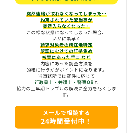
突然連絡が取れなくなってしまった…
約束されていた配当等が
突然入らなくなった…
この様な状態になってしまった場合、
いかに素早く
請求対象者の所在地特定
訴訟にむけての証拠集め
被害にあった手口
など
内容にあった調査方法を
的確に行うかがポイントになります。
当事務所では案件に応じて
行政書士・弁護士・警察OB
と
協力の上早期トラブルの解決に全力を尽くしま
す。
メールで相談する
24時間受付中！