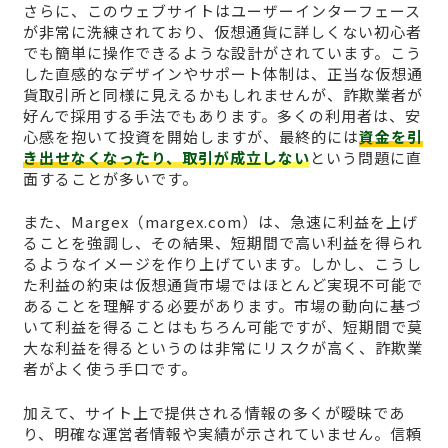
さらに、このウェブサイトはユーザーインターフェース
が非常に洗練されており、仮想通貨に詳しくない初心者
でも簡単に操作できるような設計がされています。こう
した直感的なデザインやサポート体制は、正当な仮想通
貨取引所と同様に見えるかもしれませんが、詐欺業者が
好んで採用する手法でもあります。多くの利用者は、安
心感を抱いて投資を開始しますが、最終的には
資金を引
き出せなくなったり、取引が成立しない
という問題に直
面することが多いです。
また、Margex（margex.com）は、急速に利益を上げ
ることを強調し、その結果、短期間で高い利益を得られ
るようなイメージを作り上げています。しかし、こうし
た利益の約束は仮想通貨市場ではほとんど実現不可能で
あることを理解する必要があります。市場の動向に基づ
いて利益を得ることはもちろん可能ですが、短期間で莫
大な利益を得るというのは非常にリスクが高く、詐欺業
者がよく使う手口です。
加えて、サイト上で提供される情報の多くが曖昧であ
り、明確な運営者情報や実績が示されていません。信頼