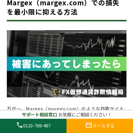
Margex（margex.com）での損失
を最小限に抑える方法
万が一、Margex（margex.com）のような詐欺サイト
サポート相談窓口
お気軽にご相談ください！
で被害に遭った場合、冷静に対処することが重要です。
詐欺サイトにおけるトラブルは精神的にも金銭的にも大
call
mail
0120-769-487
メールする
きな打撃を与える可能性がありますが、適切な対応を取