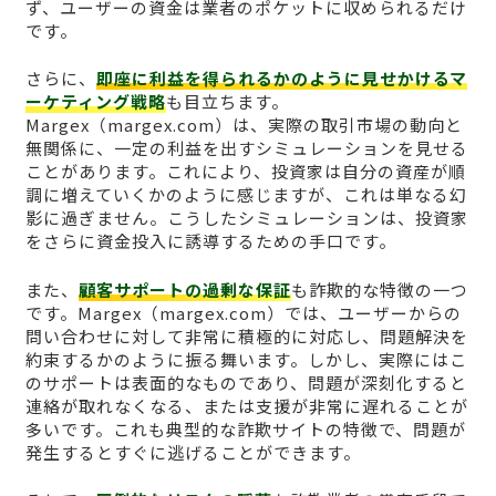
ず、ユーザーの資金は業者のポケットに収められるだけ
です。
さらに、
即座に利益を得られるかのように見せかけるマ
ーケティング戦略
も目立ちます。
Margex（margex.com）は、実際の取引市場の動向と
無関係に、一定の利益を出すシミュレーションを見せる
ことがあります。これにより、投資家は自分の資産が順
調に増えていくかのように感じますが、これは単なる幻
影に過ぎません。こうしたシミュレーションは、投資家
をさらに資金投入に誘導するための手口です。
また、
顧客サポートの過剰な保証
も詐欺的な特徴の一つ
です。Margex（margex.com）では、ユーザーからの
問い合わせに対して非常に積極的に対応し、問題解決を
約束するかのように振る舞います。しかし、実際にはこ
のサポートは表面的なものであり、問題が深刻化すると
連絡が取れなくなる、または支援が非常に遅れることが
多いです。これも典型的な詐欺サイトの特徴で、問題が
発生するとすぐに逃げることができます。