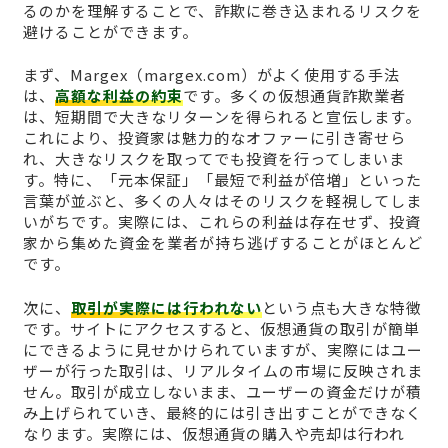
るのかを理解することで、詐欺に巻き込まれるリスクを
避けることができます。
まず、Margex（margex.com）がよく使用する手法
は、
高額な利益の約束
です。多くの仮想通貨詐欺業者
は、短期間で大きなリターンを得られると宣伝します。
これにより、投資家は魅力的なオファーに引き寄せら
れ、大きなリスクを取ってでも投資を行ってしまいま
す。特に、「元本保証」「最短で利益が倍増」といった
言葉が並ぶと、多くの人々はそのリスクを軽視してしま
いがちです。実際には、これらの利益は存在せず、投資
家から集めた資金を業者が持ち逃げすることがほとんど
です。
次に、
取引が実際には行われない
という点も大きな特徴
です。サイトにアクセスすると、仮想通貨の取引が簡単
にできるように見せかけられていますが、実際にはユー
ザーが行った取引は、リアルタイムの市場に反映されま
せん。取引が成立しないまま、ユーザーの資金だけが積
み上げられていき、最終的には引き出すことができなく
なります。実際には、仮想通貨の購入や売却は行われ