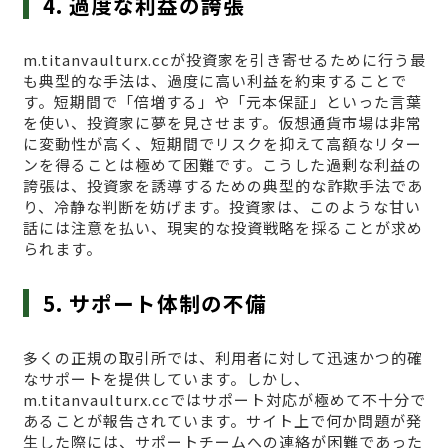
4. 過度な利益の誇張
m.titanvaulturx.ccが投資家を引き寄せるために行う最
も典型的な手法は、過度に高い利益を約束することで
す。短期間で「倍増する」や「元本保証」といった言葉
を使い、投資家に夢を見させます。仮想通貨市場は非常
に変動性が高く、短期間でリスクを抑えて高額なリター
ンを得ることは極めて困難です。こうした過剰な利益の
誇張は、投資家を誘導するための典型的な詐欺手法であ
り、冷静な判断を妨げます。投資家は、このような甘い
話には注意を払い、現実的な投資戦略を採ることが求め
られます。
5. サポート体制の不備
多くの正規の取引所では、利用者に対して迅速かつ的確
なサポートを提供しています。しかし、
m.titanvaulturx.ccではサポート対応が極めて不十分で
あることが報告されています。サイト上で何か問題が発
生した際には、サポートチームへの連絡が困難であった