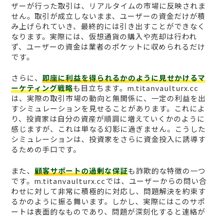
ザーが行った取引は、リアルタイムの市場に反映されま
せん。取引が成立しないまま、ユーザーの資金だけが積
み上げられていき、最終的には引き出すことができなく
なります。実際には、仮想通貨の購入や売却は行われ
ず、ユーザーの資金は業者のポケットに収められるだけ
です。
さらに、
即座に利益を得られるかのように見せかけるマ
ーケティング戦略
も目立ちます。m.titanvaulturx.cc
は、実際の取引市場の動向と無関係に、一定の利益を出
すシミュレーションを見せることがあります。これによ
り、投資家は自分の資産が順調に増えていくかのように
感じますが、これは単なる幻影に過ぎません。こうした
シミュレーションは、投資家をさらに資金投入に誘導す
るための手口です。
また、
顧客サポートの過剰な保証
も詐欺的な特徴の一つ
です。m.titanvaulturx.ccでは、ユーザーからの問い合
わせに対して非常に積極的に対応し、問題解決を約束す
るかのように振る舞います。しかし、実際にはこのサポ
ートは表面的なものであり、問題が深刻化すると連絡が