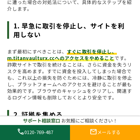
に遭った場合の対処法について、具体的なステップを紹
介します。
1. 早急に取引を停止し、サイトを利
用しない
まず最初にすべきことは、
すぐに取引を停止し、
m.titanvaulturx.ccへのアクセスをやめること
です。
詐欺サイトで取引を続けることは、さらに資金を失うリ
スクを高めます。すでに資金を投入してしまった場合で
も、これ以上の損失を防ぐためには、冷静に取引を停止
し、プラットフォームへのアクセスを避けることが最も
効果的です。ブラウザのキャッシュをクリアし、関連す
るログイン情報も削除しておくとより安全です。
2. 証拠を集める
サポート相談窓口
お気軽にご相談ください！
call
mail
詐欺に遭った場合、
証拠を集めることが非常に重要
で
0120-769-487
メールする
す。取引履歴、入金記録、通信内容、スクリーンショッ