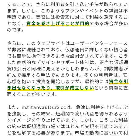
することで、さらに利用者を引き込む手法が取られてい
ます。しかし、このようなプランやイベントの詳細は不
明瞭であり、実際には投資家に対して利益を還元するこ
となく、
資金を巻き上げることが目的
である場合が多い
のです。
さらに、このウェブサイトはユーザーインターフェース
が非常に洗練されており、仮想通貨に詳しくない初心者
でも簡単に操作できるような設計がされています。こう
した直感的なデザインやサポート体制は、正当な仮想通
貨取引所と同様に見えるかもしれませんが、詐欺業者が
好んで採用する手法でもあります。多くの利用者は、安
心感を抱いて投資を開始しますが、最終的には
資金を引
き出せなくなったり、取引が成立しない
という問題に直
面することが多いです。
また、m.titanvaulturx.ccは、急速に利益を上げること
を強調し、その結果、短期間で高い利益を得られるよう
なイメージを作り上げています。しかし、こうした利益
の約束は仮想通貨市場ではほとんど実現不可能であるこ
とを理解する必要があります。市場の動向に基づいて利