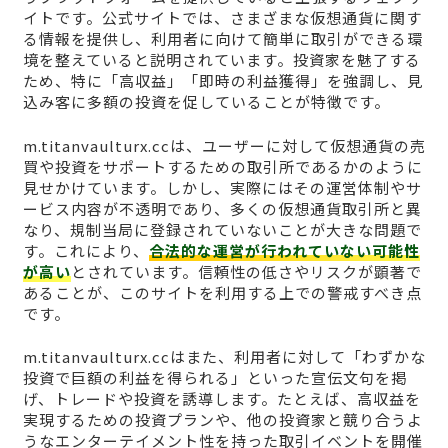
イトです。公式サイトでは、さまざまな仮想通貨に関す
る情報を提供し、利用者に向けて簡単に取引ができる環
境を整えていると説明されています。投資家を魅了する
ため、特に「高収益」「即時の利益獲得」を強調し、見
込み客に多額の投資を促していることが特徴です。
m.titanvaulturx.ccは、ユーザーに対して仮想通貨の売
買や投資をサポートするための取引所であるかのように
見せかけています。しかし、実際にはその運営体制やサ
ービス内容が不透明であり、多くの仮想通貨取引所と異
なり、規制当局に登録されていないことが大きな問題で
す。これにより、
合法的な運営が行われていない可能性
が高い
とされています。信頼性の低さやリスクが顕著で
あることが、このサイトを利用する上での警戒すべき点
です。
m.titanvaulturx.ccはまた、利用者に対して「わずかな
投資で巨額の利益を得られる」といった宣伝文句を掲
げ、トレードや投資を誘導します。たとえば、高収益を
実現するための投資プランや、他の投資家と競り合うよ
うなエンターテイメント性を持った取引イベントを開催