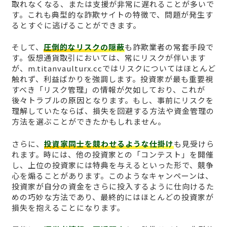
取れなくなる、または支援が非常に遅れることが多いで
す。これも典型的な詐欺サイトの特徴で、問題が発生す
るとすぐに逃げることができます。
そして、
圧倒的なリスクの隠蔽
も詐欺業者の常套手段で
す。仮想通貨取引においては、常にリスクが伴います
が、m.titanvaulturx.ccではリスクについてはほとんど
触れず、利益ばかりを強調します。投資家が最も重要視
すべき「リスク管理」の情報が欠如しており、これが
後々トラブルの原因となります。もし、事前にリスクを
理解していたならば、損失を回避する方法や資金管理の
方法を選ぶことができたかもしれません。
さらに、
投資家同士を競わせるような仕掛け
も見受けら
れます。時には、他の投資家との「コンテスト」を開催
し、上位の投資家には特典を与えるといった形で、競争
心を煽ることがあります。このようなキャンペーンは、
投資家が自分の資金をさらに投入するように仕向けるた
めの巧妙な方法であり、最終的にはほとんどの投資家が
損失を抱えることになります。