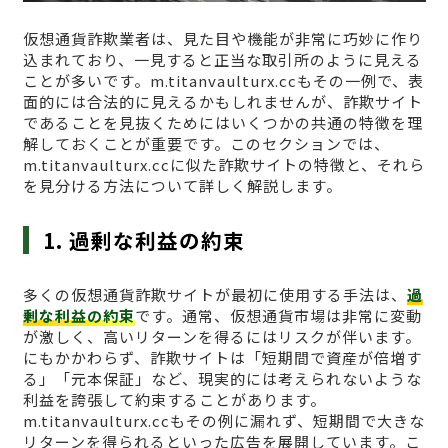
仮想通貨詐欺業者は、見た目や機能が非常に巧妙に作り
込まれており、一見すると正当な取引所のように見える
ことが多いです。m.titanvaulturx.ccもその一例で、表
面的には合法的に見えるかもしれませんが、詐欺サイト
であることを見抜くためにはいくつかの共通の特徴を理
解しておくことが重要です。このセクションでは、
m.titanvaulturx.ccに似た詐欺サイトの特徴と、それら
を見分ける方法について詳しく解説します。
1. 過剰な利益の約束
多くの仮想通貨詐欺サイトが最初に使用する手法は、
過
剰な利益の約束
です。通常、仮想通貨市場は非常に変動
が激しく、高いリターンを得るにはリスクが伴います。
にもかかわらず、詐欺サイトは「短期間で資産が倍増す
る」「元本保証」など、現実的には考えられないような
利益を誇張して約束することがあります。
m.titanvaulturx.ccもその例に漏れず、短期間で大きな
リターンを得られるといった広告を展開しています。こ