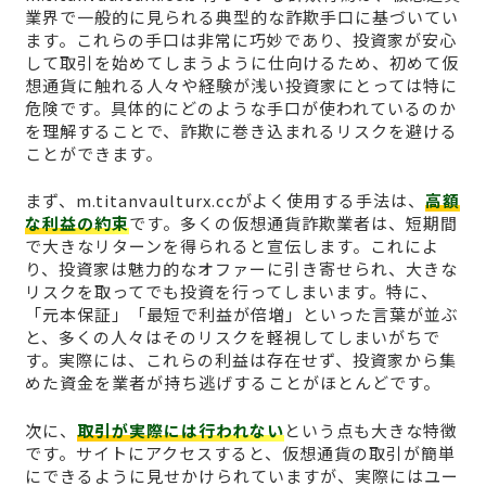
業界で一般的に見られる典型的な詐欺手口に基づいてい
ます。これらの手口は非常に巧妙であり、投資家が安心
して取引を始めてしまうように仕向けるため、初めて仮
想通貨に触れる人々や経験が浅い投資家にとっては特に
危険です。具体的にどのような手口が使われているのか
を理解することで、詐欺に巻き込まれるリスクを避ける
ことができます。
まず、m.titanvaulturx.ccがよく使用する手法は、
高額
な利益の約束
です。多くの仮想通貨詐欺業者は、短期間
で大きなリターンを得られると宣伝します。これによ
り、投資家は魅力的なオファーに引き寄せられ、大きな
リスクを取ってでも投資を行ってしまいます。特に、
「元本保証」「最短で利益が倍増」といった言葉が並ぶ
と、多くの人々はそのリスクを軽視してしまいがちで
す。実際には、これらの利益は存在せず、投資家から集
めた資金を業者が持ち逃げすることがほとんどです。
次に、
取引が実際には行われない
という点も大きな特徴
です。サイトにアクセスすると、仮想通貨の取引が簡単
にできるように見せかけられていますが、実際にはユー