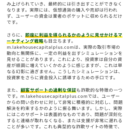
み上げられていき、最終的には引き出すことができなく
なります。実際には、仮想通貨の購入や売却は行われ
ず、ユーザーの資金は業者のポケットに収められるだけ
です。
さらに、
即座に利益を得られるかのように見せかけるマ
ーケティング戦略
も目立ちます。
m.lakehousecapitalplus.comは、実際の取引市場の
動向と無関係に、一定の利益を出すシミュレーションを
見せることがあります。これにより、投資家は自分の資
産が順調に増えていくかのように感じますが、これは単
なる幻影に過ぎません。こうしたシミュレーションは、
投資家をさらに資金投入に誘導するための手口です。
また、
顧客サポートの過剰な保証
も詐欺的な特徴の一つ
です。m.lakehousecapitalplus.comでは、ユーザー
からの問い合わせに対して非常に積極的に対応し、問題
解決を約束するかのように振る舞います。しかし、実際
にはこのサポートは表面的なものであり、問題が深刻化
すると連絡が取れなくなる、または支援が非常に遅れる
ことが多いです。これも典型的な詐欺サイトの特徴で、