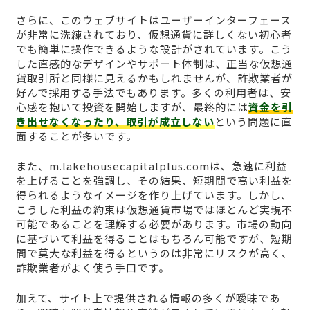
さらに、このウェブサイトはユーザーインターフェース
が非常に洗練されており、仮想通貨に詳しくない初心者
でも簡単に操作できるような設計がされています。こう
した直感的なデザインやサポート体制は、正当な仮想通
貨取引所と同様に見えるかもしれませんが、詐欺業者が
好んで採用する手法でもあります。多くの利用者は、安
心感を抱いて投資を開始しますが、最終的には
資金を引
き出せなくなったり、取引が成立しない
という問題に直
面することが多いです。
また、m.lakehousecapitalplus.comは、急速に利益
を上げることを強調し、その結果、短期間で高い利益を
得られるようなイメージを作り上げています。しかし、
こうした利益の約束は仮想通貨市場ではほとんど実現不
可能であることを理解する必要があります。市場の動向
に基づいて利益を得ることはもちろん可能ですが、短期
間で莫大な利益を得るというのは非常にリスクが高く、
詐欺業者がよく使う手口です。
加えて、サイト上で提供される情報の多くが曖昧であ