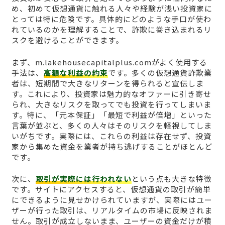
め、初めて仮想通貨に触れる人々や経験が浅い投資家に
とっては特に危険です。具体的にどのような手口が使わ
れているのかを理解することで、詐欺に巻き込まれるリ
スクを避けることができます。
まず、m.lakehousecapitalplus.comがよく使用する
手法は、
高額な利益の約束
です。多くの仮想通貨詐欺業
者は、短期間で大きなリターンを得られると宣伝しま
す。これにより、投資家は魅力的なオファーに引き寄せ
られ、大きなリスクを取ってでも投資を行ってしまいま
す。特に、「元本保証」「最短で利益が倍増」といった
言葉が並ぶと、多くの人々はそのリスクを軽視してしま
いがちです。実際には、これらの利益は存在せず、投資
家から集めた資金を業者が持ち逃げすることがほとんど
です。
次に、
取引が実際には行われない
という点も大きな特徴
です。サイトにアクセスすると、仮想通貨の取引が簡単
にできるように見せかけられていますが、実際にはユー
ザーが行った取引は、リアルタイムの市場に反映されま
せん。取引が成立しないまま、ユーザーの資金だけが積