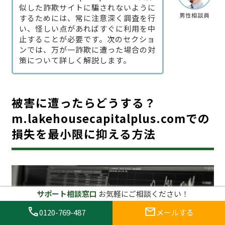
似した詐欺サイトに騙されないように
男性相談員
するためには、常に注意深く調査を行
い、怪しい点があればすぐに利用を中
止することが必要です。次のセクショ
ンでは、万が一詐欺に遭った場合の対
策について詳しく解説します。
被害に遭ったらどうする？
m.lakehousecapitalplus.comでの
損失を最小限に抑える方法
サポート相談窓口
お気軽にご相談ください！
call
mail
0120-769-487
メールする