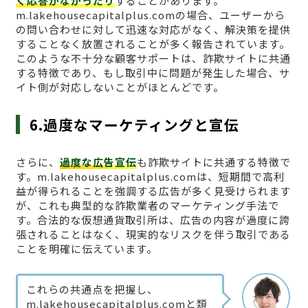
く応答がなかったり
することがあります。
m.lakehousecapitalplus.comの場合、ユーザーから
の問い合わせに対して迅速な対応がなく、解決策を提供
することなく放置されることが多く報告されています。
このような不十分な顧客サポートは、詐欺サイトに共通
する特徴であり、もし取引中に問題が発生した場合、サ
イト側が対応しないことがほとんどです。
6.過度なマーケティングと宣伝
さらに、
過度な広告宣伝
も詐欺サイトに共通する特徴で
す。m.lakehousecapitalplus.comは、短期間で高利
益が得られることを強調する広告が多く見受けられます
が、これも典型的な詐欺業者のマーケティング手法で
す。合法的な仮想通貨取引所は、広告の内容が過度に誇
張されることはなく、現実的なリスクを伴う取引である
ことを明確に伝えています。
これらの共通点を把握し、
m.lakehousecapitalplus.comと類