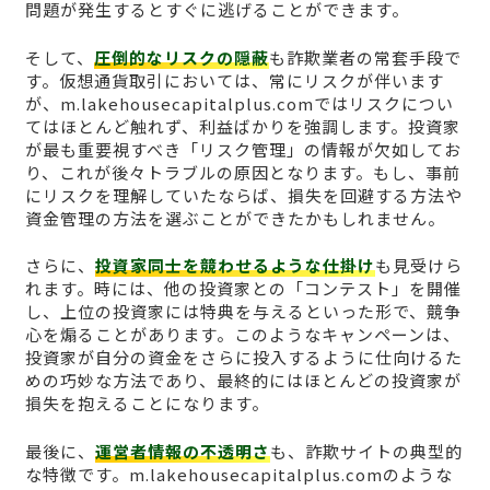
問題が発生するとすぐに逃げることができます。
そして、
圧倒的なリスクの隠蔽
も詐欺業者の常套手段で
す。仮想通貨取引においては、常にリスクが伴います
が、m.lakehousecapitalplus.comではリスクについ
てはほとんど触れず、利益ばかりを強調します。投資家
が最も重要視すべき「リスク管理」の情報が欠如してお
り、これが後々トラブルの原因となります。もし、事前
にリスクを理解していたならば、損失を回避する方法や
資金管理の方法を選ぶことができたかもしれません。
さらに、
投資家同士を競わせるような仕掛け
も見受けら
れます。時には、他の投資家との「コンテスト」を開催
し、上位の投資家には特典を与えるといった形で、競争
心を煽ることがあります。このようなキャンペーンは、
投資家が自分の資金をさらに投入するように仕向けるた
めの巧妙な方法であり、最終的にはほとんどの投資家が
損失を抱えることになります。
最後に、
運営者情報の不透明さ
も、詐欺サイトの典型的
な特徴です。m.lakehousecapitalplus.comのような