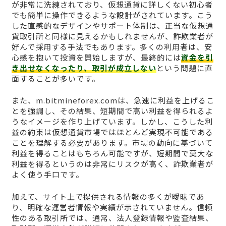
が非常に洗練されており、仮想通貨に詳しくない初心者
でも簡単に操作できるような設計がされています。こう
した直感的なデザインやサポート体制は、正当な仮想通
貨取引所と同様に見えるかもしれませんが、詐欺業者が
好んで採用する手法でもあります。多くの利用者は、安
心感を抱いて投資を開始しますが、最終的には
資金を引
き出せなくなったり、取引が成立しない
という問題に直
面することが多いです。
また、m.bitmineforex.comは、急速に利益を上げるこ
とを強調し、その結果、短期間で高い利益を得られるよ
うなイメージを作り上げています。しかし、こうした利
益の約束は仮想通貨市場ではほとんど実現不可能である
ことを理解する必要があります。市場の動向に基づいて
利益を得ることはもちろん可能ですが、短期間で莫大な
利益を得るというのは非常にリスクが高く、詐欺業者が
よく使う手口です。
加えて、サイト上で提供される情報の多くが曖昧であ
り、明確な運営者情報や実績が示されていません。信頼
性のある取引所では、通常、法人登録情報や監査結果、