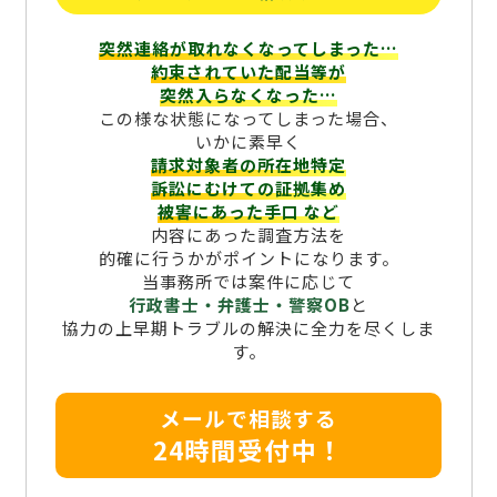
突然連絡が取れなくなってしまった…
約束されていた配当等が
突然入らなくなった…
この様な状態になってしまった場合、
いかに素早く
請求対象者の所在地特定
訴訟にむけての証拠集め
被害にあった手口
など
内容にあった調査方法を
的確に行うかがポイントになります。
当事務所では案件に応じて
行政書士・弁護士・警察OB
と
協力の上早期トラブルの解決に全力を尽くしま
す。
メールで相談する
24時間受付中！