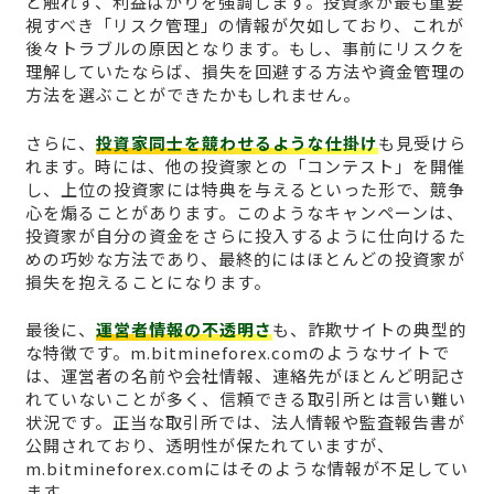
ど触れず、利益ばかりを強調します。投資家が最も重要
視すべき「リスク管理」の情報が欠如しており、これが
後々トラブルの原因となります。もし、事前にリスクを
理解していたならば、損失を回避する方法や資金管理の
方法を選ぶことができたかもしれません。
さらに、
投資家同士を競わせるような仕掛け
も見受けら
れます。時には、他の投資家との「コンテスト」を開催
し、上位の投資家には特典を与えるといった形で、競争
心を煽ることがあります。このようなキャンペーンは、
投資家が自分の資金をさらに投入するように仕向けるた
めの巧妙な方法であり、最終的にはほとんどの投資家が
損失を抱えることになります。
最後に、
運営者情報の不透明さ
も、詐欺サイトの典型的
な特徴です。m.bitmineforex.comのようなサイトで
は、運営者の名前や会社情報、連絡先がほとんど明記さ
れていないことが多く、信頼できる取引所とは言い難い
状況です。正当な取引所では、法人情報や監査報告書が
公開されており、透明性が保たれていますが、
m.bitmineforex.comにはそのような情報が不足してい
ます。