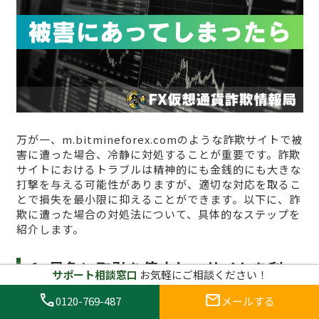
万が一、m.bitmineforex.comのような詐欺サイトで被
害に遭った場合、冷静に対処することが重要です。詐欺
サイトにおけるトラブルは精神的にも金銭的にも大きな
打撃を与える可能性がありますが、適切な対応を取るこ
とで損失を最小限に抑えることができます。以下に、詐
欺に遭った場合の対処法について、具体的なステップを
紹介します。
1. 早急に取引を停止し、サイトを利
サポート相談窓口
お気軽にご相談ください！
用しない
call
mail
0120-769-487
メールする