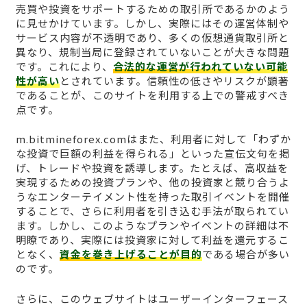
売買や投資をサポートするための取引所であるかのよう
に見せかけています。しかし、実際にはその運営体制や
サービス内容が不透明であり、多くの仮想通貨取引所と
異なり、規制当局に登録されていないことが大きな問題
です。これにより、
合法的な運営が行われていない可能
性が高い
とされています。信頼性の低さやリスクが顕著
であることが、このサイトを利用する上での警戒すべき
点です。
m.bitmineforex.comはまた、利用者に対して「わずか
な投資で巨額の利益を得られる」といった宣伝文句を掲
げ、トレードや投資を誘導します。たとえば、高収益を
実現するための投資プランや、他の投資家と競り合うよ
うなエンターテイメント性を持った取引イベントを開催
することで、さらに利用者を引き込む手法が取られてい
ます。しかし、このようなプランやイベントの詳細は不
明瞭であり、実際には投資家に対して利益を還元するこ
となく、
資金を巻き上げることが目的
である場合が多い
のです。
さらに、このウェブサイトはユーザーインターフェース