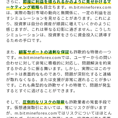
さらに、
即座に利益を得られるかのように見せかけるマ
ーケティング戦略
も目立ちます。m.bitmineforex.com
は、実際の取引市場の動向と無関係に、一定の利益を出
すシミュレーションを見せることがあります。これによ
り、投資家は自分の資産が順調に増えていくかのように
感じますが、これは単なる幻影に過ぎません。こうした
シミュレーションは、投資家をさらに資金投入に誘導す
るための手口です。
また、
顧客サポートの過剰な保証
も詐欺的な特徴の一つ
です。m.bitmineforex.comでは、ユーザーからの問い
合わせに対して非常に積極的に対応し、問題解決を約束
するかのように振る舞います。しかし、実際にはこのサ
ポートは表面的なものであり、問題が深刻化すると連絡
が取れなくなる、または支援が非常に遅れることが多い
です。これも典型的な詐欺サイトの特徴で、問題が発生
するとすぐに逃げることができます。
そして、
圧倒的なリスクの隠蔽
も詐欺業者の常套手段で
す。仮想通貨取引においては、常にリスクが伴います
が、m.bitmineforex.comではリスクについてはほとん