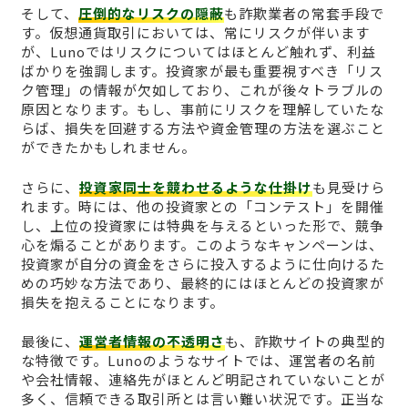
そして、
圧倒的なリスクの隠蔽
も詐欺業者の常套手段で
す。仮想通貨取引においては、常にリスクが伴います
が、Lunoではリスクについてはほとんど触れず、利益
ばかりを強調します。投資家が最も重要視すべき「リス
ク管理」の情報が欠如しており、これが後々トラブルの
原因となります。もし、事前にリスクを理解していたな
らば、損失を回避する方法や資金管理の方法を選ぶこと
ができたかもしれません。
さらに、
投資家同士を競わせるような仕掛け
も見受けら
れます。時には、他の投資家との「コンテスト」を開催
し、上位の投資家には特典を与えるといった形で、競争
心を煽ることがあります。このようなキャンペーンは、
投資家が自分の資金をさらに投入するように仕向けるた
めの巧妙な方法であり、最終的にはほとんどの投資家が
損失を抱えることになります。
最後に、
運営者情報の不透明さ
も、詐欺サイトの典型的
な特徴です。Lunoのようなサイトでは、運営者の名前
や会社情報、連絡先がほとんど明記されていないことが
多く、信頼できる取引所とは言い難い状況です。正当な