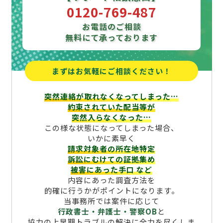
0120-769-487
お電話のご相談
無料にて承っております
まずはお気軽にご相談ください！
突然連絡が取れなくなってしまった…
約束されていた配当等が
突然入らなくなった…
この様な状態になってしまった場合、
いかに素早く
請求対象者の所在地特定
訴訟にむけての証拠集め
被害にあった手口
など
内容にあった調査方法を
的確に行うかがポイントになります。
当事務所では案件に応じて
行政書士・弁護士・警察OB
と
協力の上早期トラブルの解決に全力を尽くしま