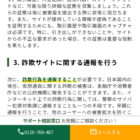
トなど、可能な限り詳細な証拠を収集しましょう。これ
らの証拠は後に被害届を提出する際に非常に役立ちま
す。また、サイトが提供している情報が虚偽であること
を証明するためにも、取引履歴や取引画面のキャプチャ
は必須です。特に、引き出しができないことや、サイト
からの不正な要求があった場合、その証拠は重要な役割
を果たします。
3. 詐欺サイトに関する通報を行う
次に、
詐欺行為を通報すること
が必要です。日本国内の
場合、仮想通貨に関する詐欺の被害は、金融庁や消費者
庁などの公的機関に報告することができます。また、イ
ンターネット上での詐欺行為に関しては、警察のサイバ
ー犯罪対策課に通報することも一つの手段です。早期に
通報を行うことで、他のユーザーへの被害拡大を防ぐこ
とにもつながります。国外の業者に関しても、詐欺行為
サポート相談窓口
お気軽にご相談ください！
が確認できる場合は、国際的な詐欺対策機関に通報する
call
mail
ことが効果的です。
0120-769-487
メールする