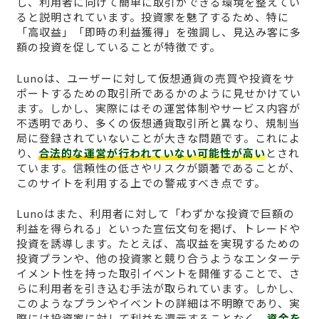
し、利用者に向けて簡単に取引ができる環境を整えてい
ると説明されています。投資家を魅了するため、特に
「高収益」「即時の利益獲得」を強調し、見込み客に多
額の投資を促していることが特徴です。
Lunoは、ユーザーに対して仮想通貨の売買や投資をサ
ポートするための取引所であるかのように見せかけてい
ます。しかし、実際にはその運営体制やサービス内容が
不透明であり、多くの仮想通貨取引所と異なり、規制当
局に登録されていないことが大きな問題です。これによ
り、
合法的な運営が行われていない可能性が高い
とされ
ています。信頼性の低さやリスクが顕著であることが、
このサイトを利用する上での警戒すべき点です。
Lunoはまた、利用者に対して「わずかな投資で巨額の
利益を得られる」といった宣伝文句を掲げ、トレードや
投資を誘導します。たとえば、高収益を実現するための
投資プランや、他の投資家と競り合うようなエンターテ
イメント性を持った取引イベントを開催することで、さ
らに利用者を引き込む手法が取られています。しかし、
このようなプランやイベントの詳細は不明瞭であり、実
際には投資家に対して利益を還元することなく、
資金を