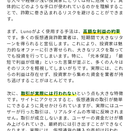
る人々や経験が浅い投資家にとっては特に危険です。具
体的にどのような手口が使われているのかを理解するこ
とで、詐欺に巻き込まれるリスクを避けることができま
す。
まず、Lunoがよく使用する手法は、
高額な利益の約束
です。多くの仮想通貨詐欺業者は、短期間で大きなリタ
ーンを得られると宣伝します。これにより、投資家は魅
力的なオファーに引き寄せられ、大きなリスクを取って
でも投資を行ってしまいます。特に、「元本保証」「最
短で利益が倍増」といった言葉が並ぶと、多くの人々は
そのリスクを軽視してしまいがちです。実際には、これ
らの利益は存在せず、投資家から集めた資金を業者が持
ち逃げすることがほとんどです。
次に、
取引が実際には行われない
という点も大きな特徴
です。サイトにアクセスすると、仮想通貨の取引が簡単
にできるように見せかけられていますが、実際にはユー
ザーが行った取引は、リアルタイムの市場に反映されま
せん。取引が成立しないまま、ユーザーの資金だけが積
み上げられていき、最終的には引き出すことができなく
なります。実際には、仮想通貨の購入や売却は行われ