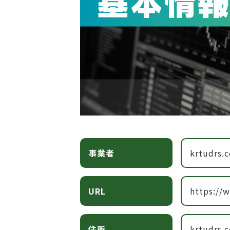
事業者
krtudrs.
URL
https://
住所
krtudrs.