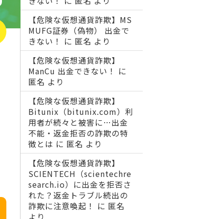
きない！
に
匿名
より
【危険な仮想通貨詐欺】MS
MUFG証券（偽物） 出金で
きない！
に
匿名
より
【危険な仮想通貨詐欺】
ManCu 出金できない！
に
匿名
より
【危険な仮想通貨詐欺】
Bitunix（bitunix.com）利
用者が続々と被害に…出金
不能・返金拒否の詐欺の特
徴とは
に
匿名
より
【危険な仮想通貨詐欺】
SCIENTECH（scientechre
search.io）に出金を拒否さ
れた？返金トラブル続出の
詐欺に注意喚起！
に
匿名
より