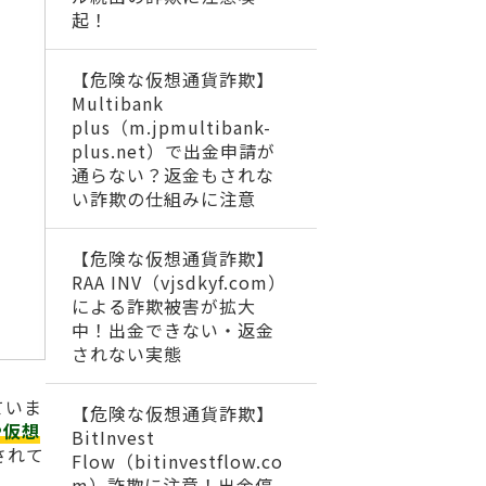
起！
【危険な仮想通貨詐欺】
Multibank
plus（m.jpmultibank-
plus.net）で出金申請が
通らない？返金もされな
い詐欺の仕組みに注意
【危険な仮想通貨詐欺】
RAA INV（vjsdkyf.com）
による詐欺被害が拡大
中！出金できない・返金
されない実態
ていま
【危険な仮想通貨詐欺】
や仮想
BitInvest
されて
Flow（bitinvestflow.co
m）詐欺に注意！出金停