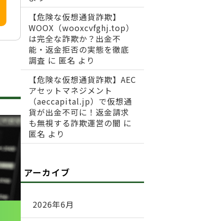
【危険な仮想通貨詐欺】
WOOX（wooxcvfghj.top）
は完全な詐欺か？出金不
能・返金拒否の実態を徹底
調査
に
匿名
より
【危険な仮想通貨詐欺】AEC
アセットマネジメント
（aeccapital.jp）で仮想通
貨が出金不可に！返金請求
も無視する詐欺運営の闇
に
匿名
より
アーカイブ
2026年6月