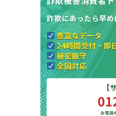
詐欺被害消費者ト
詐欺にあったら
早め
豊富なデータ
24時間受付・即
秘密厳守
全国対応
【
01
お電話