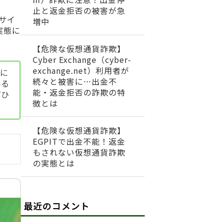
止と返金拒否の被害が急
サイ
増中
実態に
【危険な仮想通貨詐欺】
Cyber Exchange（cyber-
exchange.net）利用者が
策に
続々と被害に…出金不
いる
能・返金拒否の詐欺の特
ぜひ
徴とは
【危険な仮想通貨詐欺】
EGPITで出金不能！返金
もされない仮想通貨詐欺
の実態とは
最近のコメント