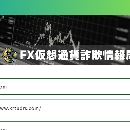
com
www.krtudrs.com/
com