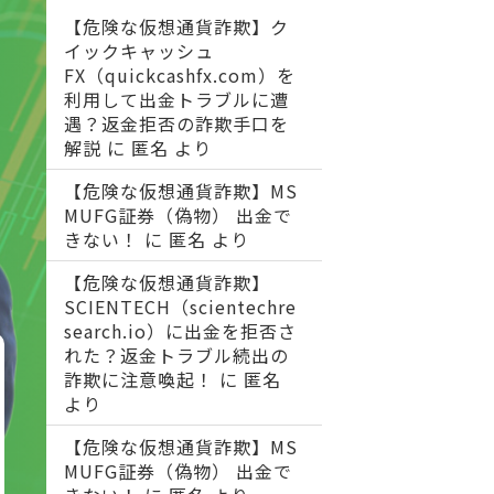
【危険な仮想通貨詐欺】ク
イックキャッシュ
FX（quickcashfx.com）を
利用して出金トラブルに遭
遇？返金拒否の詐欺手口を
解説
に
匿名
より
【危険な仮想通貨詐欺】MS
MUFG証券（偽物） 出金で
きない！
に
匿名
より
【危険な仮想通貨詐欺】
SCIENTECH（scientechre
search.io）に出金を拒否さ
れた？返金トラブル続出の
詐欺に注意喚起！
に
匿名
より
【危険な仮想通貨詐欺】MS
MUFG証券（偽物） 出金で