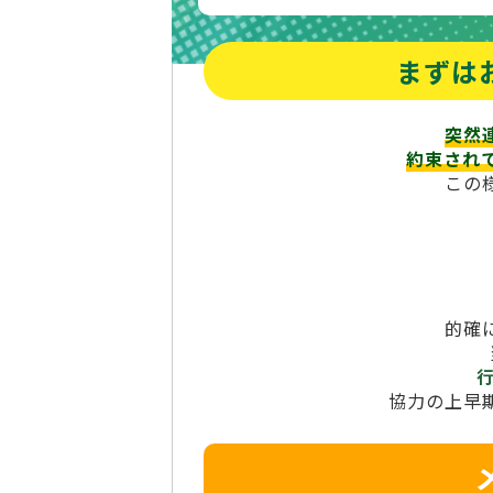
まずは
突然
約束され
この
的確
協力の上早