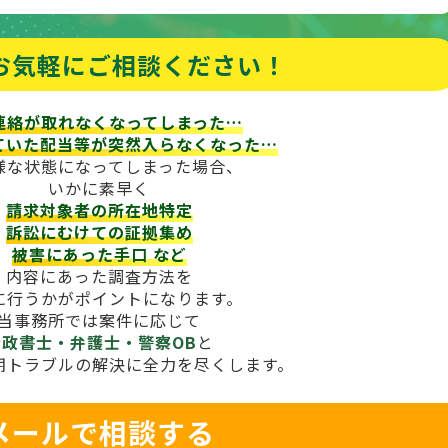
お気軽にご相談ください！
連絡が取れなくなってしまった…
ていた配当等が
突然入らなくなった…
様な状態になってしまった場合、
いかに素早く
請求対象者の所在地特定
訴訟にむけての証拠集め
被害にあった手口
など
内容にあった調査方法を
に行うかがポイントになります。
当事務所では案件に応じて
行政書士・弁護士・警察OB
と
期トラブルの解決に全力を尽くします。
メールで相談する