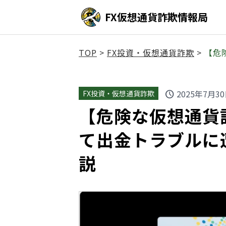
FX仮想通貨詐欺情報局
TOP
>
FX投資・仮想通貨詐欺
>
【危
2025年7月3
FX投資・仮想通貨詐欺
schedule
【危険な仮想通貨詐欺
て出金トラブルに
説