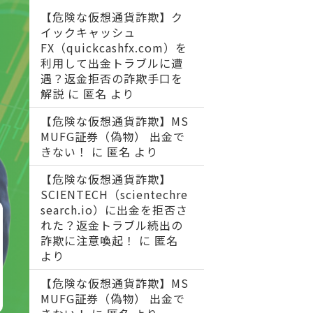
【危険な仮想通貨詐欺】ク
イックキャッシュ
FX（quickcashfx.com）を
利用して出金トラブルに遭
遇？返金拒否の詐欺手口を
解説
に
匿名
より
【危険な仮想通貨詐欺】MS
MUFG証券（偽物） 出金で
きない！
に
匿名
より
【危険な仮想通貨詐欺】
SCIENTECH（scientechre
search.io）に出金を拒否さ
れた？返金トラブル続出の
詐欺に注意喚起！
に
匿名
より
【危険な仮想通貨詐欺】MS
MUFG証券（偽物） 出金で