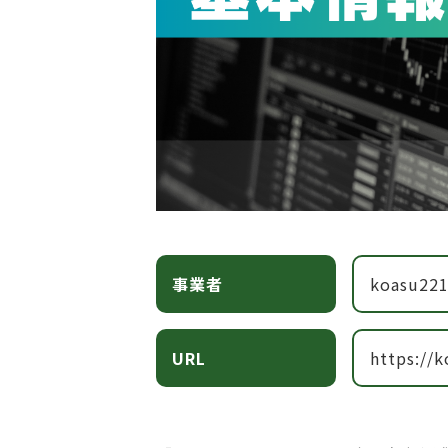
事業者
koasu221.
URL
https://k