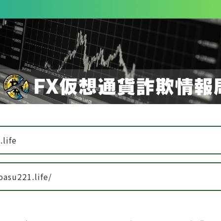
life
oasu221.life/