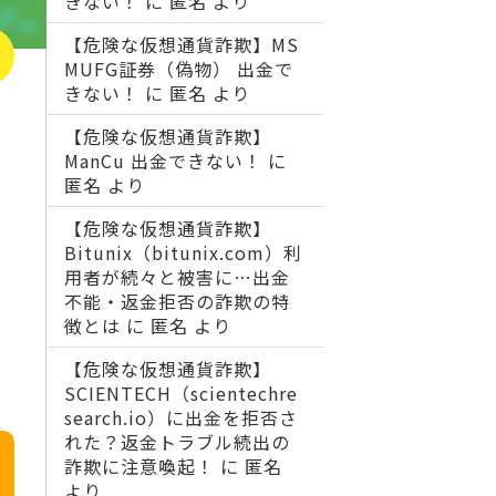
きない！
に
匿名
より
【危険な仮想通貨詐欺】MS
MUFG証券（偽物） 出金で
きない！
に
匿名
より
【危険な仮想通貨詐欺】
ManCu 出金できない！
に
匿名
より
【危険な仮想通貨詐欺】
Bitunix（bitunix.com）利
用者が続々と被害に…出金
不能・返金拒否の詐欺の特
徴とは
に
匿名
より
【危険な仮想通貨詐欺】
SCIENTECH（scientechre
search.io）に出金を拒否さ
れた？返金トラブル続出の
詐欺に注意喚起！
に
匿名
より