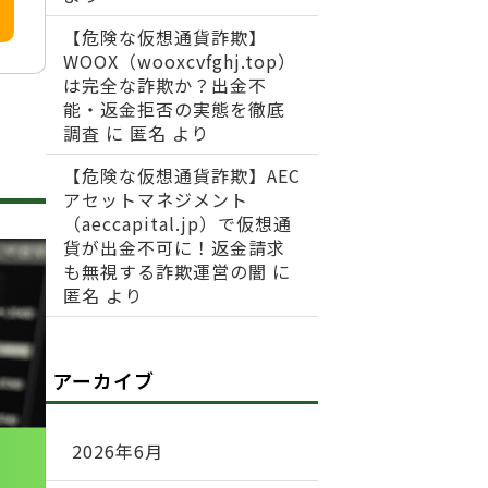
【危険な仮想通貨詐欺】
WOOX（wooxcvfghj.top）
は完全な詐欺か？出金不
能・返金拒否の実態を徹底
調査
に
匿名
より
【危険な仮想通貨詐欺】AEC
アセットマネジメント
（aeccapital.jp）で仮想通
貨が出金不可に！返金請求
も無視する詐欺運営の闇
に
匿名
より
アーカイブ
2026年6月