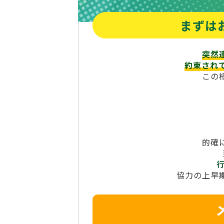
まずは
突然
約束され
この
的確
協力の上早