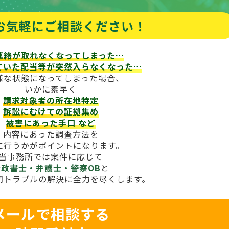
お気軽にご相談ください！
連絡が取れなくなってしまった…
ていた配当等が
突然入らなくなった…
様な状態になってしまった場合、
いかに素早く
請求対象者の所在地特定
訴訟にむけての証拠集め
被害にあった手口
など
内容にあった調査方法を
に行うかがポイントになります。
当事務所では案件に応じて
行政書士・弁護士・警察OB
と
期トラブルの解決に全力を尽くします。
メールで相談する