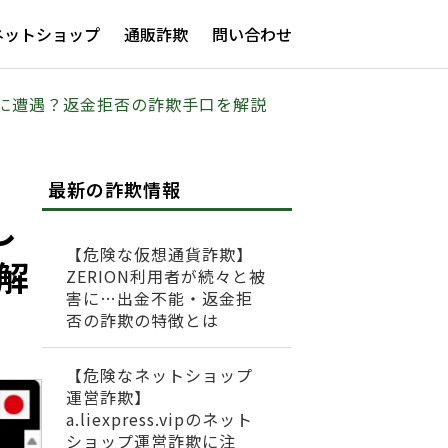
ネットショップ
通販詐欺
問い合わせ
ブルに遭遇？返金拒否の詐欺手口を解説
最新の詐欺情報
し
【危険な仮想通貨詐欺】
解
ZERION利用者が続々と被
害に…出金不能・返金拒
否の詐欺の特徴とは
【危険なネットショップ
運営詐欺】
a.liexpress.vipのネット
ショップ運営詐欺に注