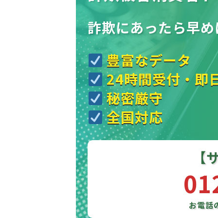
詐欺にあったら
早め
豊富なデータ
24時間受付・即
秘密厳守
全国対応
【
01
お電話