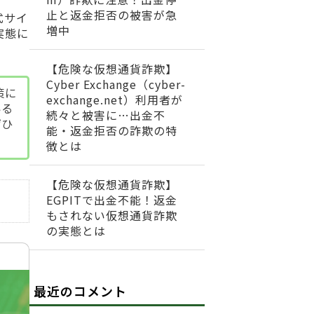
止と返金拒否の被害が急
式サイ
増中
実態に
【危険な仮想通貨詐欺】
Cyber Exchange（cyber-
策に
exchange.net）利用者が
いる
続々と被害に…出金不
ぜひ
能・返金拒否の詐欺の特
徴とは
【危険な仮想通貨詐欺】
EGPITで出金不能！返金
もされない仮想通貨詐欺
の実態とは
最近のコメント