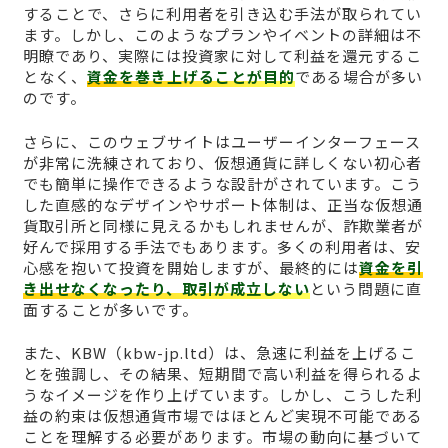
することで、さらに利用者を引き込む手法が取られてい
ます。しかし、このようなプランやイベントの詳細は不
明瞭であり、実際には投資家に対して利益を還元するこ
となく、
資金を巻き上げることが目的
である場合が多い
のです。
さらに、このウェブサイトはユーザーインターフェース
が非常に洗練されており、仮想通貨に詳しくない初心者
でも簡単に操作できるような設計がされています。こう
した直感的なデザインやサポート体制は、正当な仮想通
貨取引所と同様に見えるかもしれませんが、詐欺業者が
好んで採用する手法でもあります。多くの利用者は、安
心感を抱いて投資を開始しますが、最終的には
資金を引
き出せなくなったり、取引が成立しない
という問題に直
面することが多いです。
また、KBW（kbw-jp.ltd）は、急速に利益を上げるこ
とを強調し、その結果、短期間で高い利益を得られるよ
うなイメージを作り上げています。しかし、こうした利
益の約束は仮想通貨市場ではほとんど実現不可能である
ことを理解する必要があります。市場の動向に基づいて