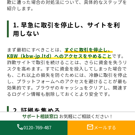
欺に遭った場合の対処法について、具体的なステップを
紹介します。
1. 早急に取引を停止し、サイトを利
用しない
まず最初にすべきことは、
すぐに取引を停止し、
KBW（kbw-jp.ltd）へのアクセスをやめること
です。
詐欺サイトで取引を続けることは、さらに資金を失うリ
スクを高めます。すでに資金を投入してしまった場合で
も、これ以上の損失を防ぐためには、冷静に取引を停止
し、プラットフォームへのアクセスを避けることが最も
効果的です。ブラウザのキャッシュをクリアし、関連す
るログイン情報も削除しておくとより安全です。
2. 証拠を集める
サポート相談窓口
お気軽にご相談ください！
call
mail
詐欺に遭った場合、
証拠を集めることが非常に重要
で
0120-769-487
メールする
す。取引履歴、入金記録、通信内容、スクリーンショッ