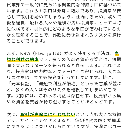
貨業界で一般的に見られる典型的な詐欺手口に基づいて
います。これらの手口は非常に巧妙であり、投資家が安
心して取引を始めてしまうように仕向けるため、初めて
仮想通貨に触れる人々や経験が浅い投資家にとっては特
に危険です。具体的にどのような手口が使われているの
かを理解することで、詐欺に巻き込まれるリスクを避け
ることができます。
まず、KBW（kbw-jp.ltd）がよく使用する手法は、
高
額な利益の約束
です。多くの仮想通貨詐欺業者は、短期
間で大きなリターンを得られると宣伝します。これによ
り、投資家は魅力的なオファーに引き寄せられ、大きな
リスクを取ってでも投資を行ってしまいます。特に、
「元本保証」「最短で利益が倍増」といった言葉が並ぶ
と、多くの人々はそのリスクを軽視してしまいがちで
す。実際には、これらの利益は存在せず、投資家から集
めた資金を業者が持ち逃げすることがほとんどです。
次に、
取引が実際には行われない
という点も大きな特徴
です。サイトにアクセスすると、仮想通貨の取引が簡単
にできるように見せかけられていますが、実際にはユー