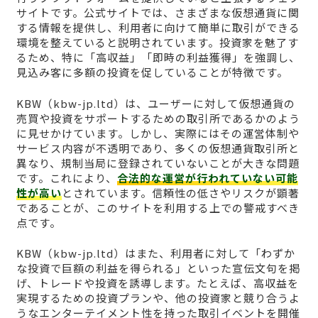
サイトです。公式サイトでは、さまざまな仮想通貨に関
する情報を提供し、利用者に向けて簡単に取引ができる
環境を整えていると説明されています。投資家を魅了す
るため、特に「高収益」「即時の利益獲得」を強調し、
見込み客に多額の投資を促していることが特徴です。
KBW（kbw-jp.ltd）は、ユーザーに対して仮想通貨の
売買や投資をサポートするための取引所であるかのよう
に見せかけています。しかし、実際にはその運営体制や
サービス内容が不透明であり、多くの仮想通貨取引所と
異なり、規制当局に登録されていないことが大きな問題
です。これにより、
合法的な運営が行われていない可能
性が高い
とされています。信頼性の低さやリスクが顕著
であることが、このサイトを利用する上での警戒すべき
点です。
KBW（kbw-jp.ltd）はまた、利用者に対して「わずか
な投資で巨額の利益を得られる」といった宣伝文句を掲
げ、トレードや投資を誘導します。たとえば、高収益を
実現するための投資プランや、他の投資家と競り合うよ
うなエンターテイメント性を持った取引イベントを開催