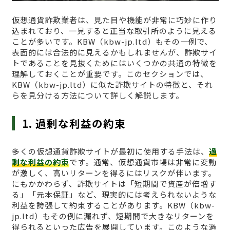
仮想通貨詐欺業者は、見た目や機能が非常に巧妙に作り
込まれており、一見すると正当な取引所のように見える
ことが多いです。KBW（kbw-jp.ltd）もその一例で、
表面的には合法的に見えるかもしれませんが、詐欺サイ
トであることを見抜くためにはいくつかの共通の特徴を
理解しておくことが重要です。このセクションでは、
KBW（kbw-jp.ltd）に似た詐欺サイトの特徴と、それ
らを見分ける方法について詳しく解説します。
1. 過剰な利益の約束
多くの仮想通貨詐欺サイトが最初に使用する手法は、
過
剰な利益の約束
です。通常、仮想通貨市場は非常に変動
が激しく、高いリターンを得るにはリスクが伴います。
にもかかわらず、詐欺サイトは「短期間で資産が倍増す
る」「元本保証」など、現実的には考えられないような
利益を誇張して約束することがあります。KBW（kbw-
jp.ltd）もその例に漏れず、短期間で大きなリターンを
得られるといった広告を展開しています。このような過