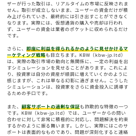
ザーが行った取引は、リアルタイムの市場に反映されま
せん。取引が成立しないまま、ユーザーの資金だけが積
み上げられていき、最終的には引き出すことができなく
なります。実際には、仮想通貨の購入や売却は行われ
ず、ユーザーの資金は業者のポケットに収められるだけ
です。
さらに、
即座に利益を得られるかのように見せかけるマ
ーケティング戦略
も目立ちます。KBW（kbw-jp.ltd）
は、実際の取引市場の動向と無関係に、一定の利益を出
すシミュレーションを見せることがあります。これによ
り、投資家は自分の資産が順調に増えていくかのように
感じますが、これは単なる幻影に過ぎません。こうした
シミュレーションは、投資家をさらに資金投入に誘導す
るための手口です。
また、
顧客サポートの過剰な保証
も詐欺的な特徴の一つ
です。KBW（kbw-jp.ltd）では、ユーザーからの問い
合わせに対して非常に積極的に対応し、問題解決を約束
するかのように振る舞います。しかし、実際にはこのサ
ポートは表面的なものであり、問題が深刻化すると連絡