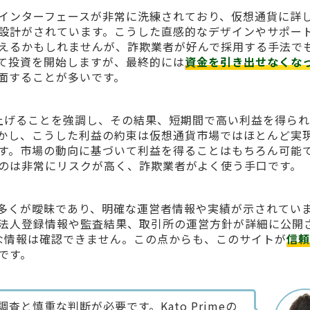
インターフェースが非常に洗練されており、仮想通貨に詳
設計がされています。こうした直感的なデザインやサポー
えるかもしれませんが、詐欺業者が好んで採用する手法で
て投資を開始しますが、最終的には
資金を引き出せなくな
面することが多いです。
利益を上げることを強調し、その結果、短期間で高い利益を得ら
かし、こうした利益の約束は仮想通貨市場ではほとんど実
す。市場の動向に基づいて利益を得ることはもちろん可能
のは非常にリスクが高く、詐欺業者がよく使う手口です。
多くが曖昧であり、明確な運営者情報や実績が示されてい
法人登録情報や監査結果、取引所の運営方針が詳細に公開
ような情報は確認できません。この点からも、このサイトが
信頼
です。
と慎重な判断が必要です。Kato Primeの