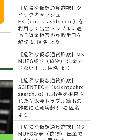
【危険な仮想通貨詐欺】ク
イックキャッシュ
FX（quickcashfx.com）を
利用して出金トラブルに遭
遇？返金拒否の詐欺手口を
解説
に
匿名
より
【危険な仮想通貨詐欺】MS
MUFG証券（偽物） 出金で
きない！
に
匿名
より
【危険な仮想通貨詐欺】
SCIENTECH（scientechre
search.io）に出金を拒否さ
れた？返金トラブル続出の
詐欺に注意喚起！
に
匿名
より
【危険な仮想通貨詐欺】MS
MUFG証券（偽物） 出金で