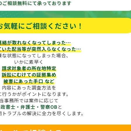
のご相談
無料にて承っております
お気軽にご相談ください！
連絡が取れなくなってしまった…
ていた配当等が
突然入らなくなった…
様な状態になってしまった場合、
いかに素早く
請求対象者の所在地特定
訴訟にむけての証拠集め
被害にあった手口
など
内容にあった調査方法を
に行うかがポイントになります。
当事務所では案件に応じて
行政書士・弁護士・警察OB
と
期トラブルの解決に全力を尽くします。