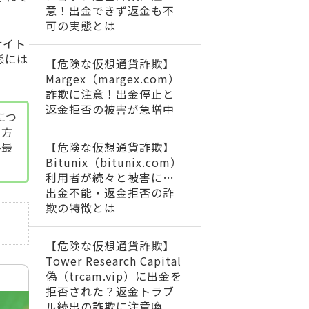
意！出金できず返金も不
可の実態とは
サイト
態には
【危険な仮想通貨詐欺】
Margex（margex.com）
詐欺に注意！出金停止と
返金拒否の被害が急増中
につ
る方
【危険な仮想通貨詐欺】
ひ最
Bitunix（bitunix.com）
利用者が続々と被害に…
出金不能・返金拒否の詐
欺の特徴とは
【危険な仮想通貨詐欺】
Tower Research Capital
偽（trcam.vip）に出金を
拒否された？返金トラブ
ル続出の詐欺に注意喚