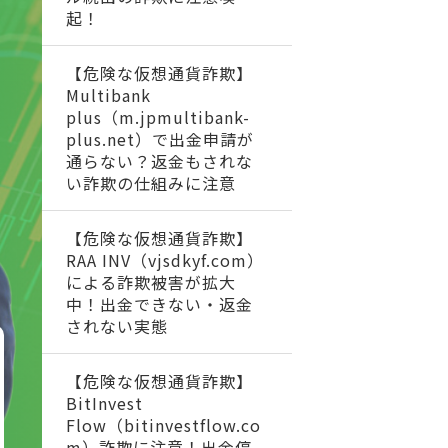
起！
【危険な仮想通貨詐欺】
Multibank
plus（m.jpmultibank-
plus.net）で出金申請が
通らない？返金もされな
い詐欺の仕組みに注意
【危険な仮想通貨詐欺】
RAA INV（vjsdkyf.com）
による詐欺被害が拡大
中！出金できない・返金
されない実態
【危険な仮想通貨詐欺】
BitInvest
Flow（bitinvestflow.co
m）詐欺に注意！出金停