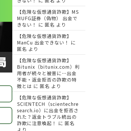
きない！
に
匿名
より
【危険な仮想通貨詐欺】MS
MUFG証券（偽物） 出金で
きない！
に
匿名
より
【危険な仮想通貨詐欺】
ManCu 出金できない！
に
匿名
より
【危険な仮想通貨詐欺】
Bitunix（bitunix.com）利
用者が続々と被害に…出金
不能・返金拒否の詐欺の特
徴とは
に
匿名
より
【危険な仮想通貨詐欺】
SCIENTECH（scientechre
search.io）に出金を拒否さ
れた？返金トラブル続出の
詐欺に注意喚起！
に
匿名
より