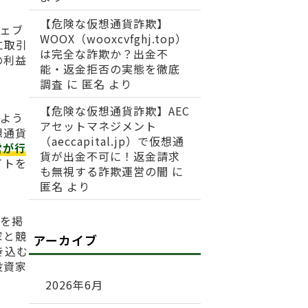
【危険な仮想通貨詐欺】
ウェブ
WOOX（wooxcvfghj.top）
に取引
は完全な詐欺か？出金不
の利益
能・返金拒否の実態を徹底
調査
に
匿名
より
【危険な仮想通貨詐欺】AEC
のよう
アセットマネジメント
想通貨
（aeccapital.jp）で仮想通
営が行
貨が出金不可に！返金請求
イトを
も無視する詐欺運営の闇
に
匿名
より
句を掲
家と競
アーカイブ
き込む
投資家
2026年6月