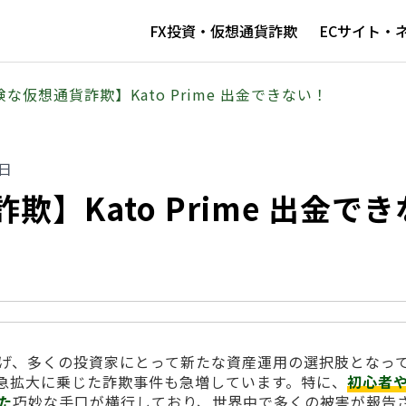
FX投資・仮想通貨詐欺
ECサイト・
な仮想通貨詐欺】Kato Prime 出金できない！
4日
】Kato Prime 出金でき
げ、多くの投資家にとって新たな資産運用の選択肢となっ
急拡大に乗じた詐欺事件も急増しています。特に、
初心者
た
巧妙な手口が横行しており、世界中で多くの被害が報告