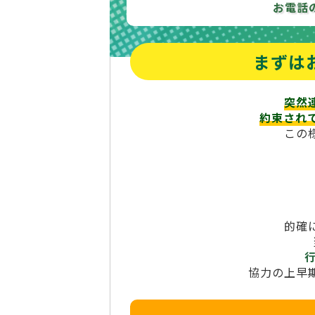
お電話
まずは
突然
約束され
この
的確
協力の上早