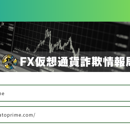
me
katoprime.com/