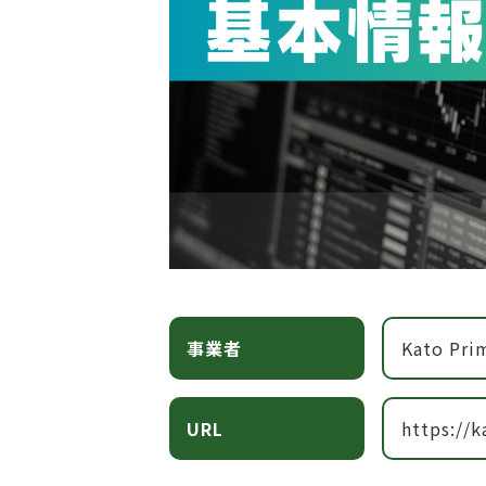
事業者
Kato Pri
URL
https://