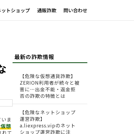
ネットショップ
通販詐欺
問い合わせ
最新の詐欺情報
な
【危険な仮想通貨詐欺】
ZERION利用者が続々と被
害に…出金不能・返金拒
否の詐欺の特徴とは
【危険なネットショップ
運営詐欺】
ていま
a.liexpress.vipのネット
や仮想
ショップ運営詐欺に注
されて