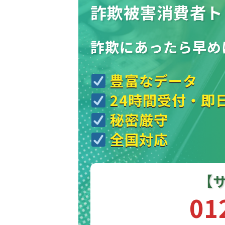
詐欺被害消費者ト
詐欺にあったら
早め
豊富なデータ
24時間受付・即
秘密厳守
全国対応
【
01