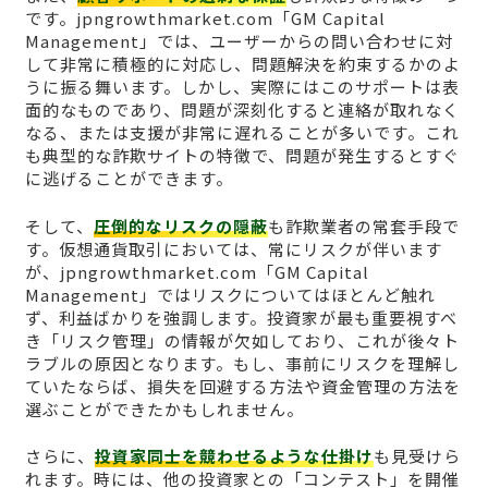
です。jpngrowthmarket.com「GM Capital
Management」では、ユーザーからの問い合わせに対
して非常に積極的に対応し、問題解決を約束するかのよ
うに振る舞います。しかし、実際にはこのサポートは表
面的なものであり、問題が深刻化すると連絡が取れなく
なる、または支援が非常に遅れることが多いです。これ
も典型的な詐欺サイトの特徴で、問題が発生するとすぐ
に逃げることができます。
そして、
圧倒的なリスクの隠蔽
も詐欺業者の常套手段で
す。仮想通貨取引においては、常にリスクが伴います
が、jpngrowthmarket.com「GM Capital
Management」ではリスクについてはほとんど触れ
ず、利益ばかりを強調します。投資家が最も重要視すべ
き「リスク管理」の情報が欠如しており、これが後々ト
ラブルの原因となります。もし、事前にリスクを理解し
ていたならば、損失を回避する方法や資金管理の方法を
選ぶことができたかもしれません。
さらに、
投資家同士を競わせるような仕掛け
も見受けら
れます。時には、他の投資家との「コンテスト」を開催