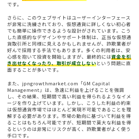
です。
さらに、このウェブサイトはユーザーインターフェース
が非常に洗練されており、仮想通貨に詳しくない初心者
でも簡単に操作できるような設計がされています。こう
した直感的なデザインやサポート体制は、正当な仮想通
貨取引所と同様に見えるかもしれませんが、詐欺業者が
好んで採用する手法でもあります。多くの利用者は、安
心感を抱いて投資を開始しますが、最終的には
資金を引
き出せなくなったり、取引が成立しない
という問題に直
面することが多いです。
また、jpngrowthmarket.com「GM Capital
Management」は、急速に利益を上げることを強調
し、その結果、短期間で高い利益を得られるようなイメ
ージを作り上げています。しかし、こうした利益の約束
は仮想通貨市場ではほとんど実現不可能であることを理
解する必要があります。市場の動向に基づいて利益を得
ることはもちろん可能ですが、短期間で莫大な利益を得
るというのは非常にリスクが高く、詐欺業者がよく使う
手口です。