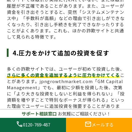
履歴が不正確であることがあります。また、ユーザーが
資金を引き出そうとすると、突然「システムメンテナン
ス中」「手数料が高額」などの理由で引き出しができな
くなったり、引き出し手続きを完了できなかったりする
ことがよくあります。これも、ほかの詐欺サイトと共通
して見られる特徴です。
4.圧力をかけて追加の投資を促す
多くの詐欺サイトでは、ユーザーが初めて投資した後、
さらに多くの資金を追加するように圧力をかけてくる
こ
とがあります。jpngrowthmarket.com「GM Capital
Management」でも、最初に少額を投資した後、次第
に「より大きな投資をしないと利益を得られない」「投
資額を増やすことで特別なボーナスが得られる」といっ
た理由でユーザーに追加投資を強要することがありま
す。この手法は、詐欺業者が資金を搾取するためによく
サポート相談窓口
お気軽にご相談ください！
使う手段であり、ユーザーが一度でも多く投資するよう
call
mail
0120-769-487
メールする
に仕向けるための心理的な圧力をかけてきます。