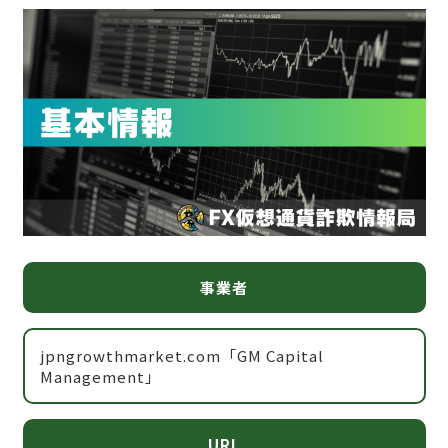
事業者
jpngrowthmarket.com「GM Capital
Management」
URL