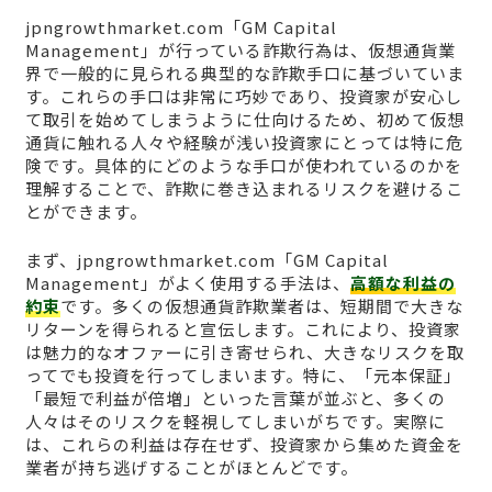
jpngrowthmarket.com「GM Capital
Management」が行っている詐欺行為は、仮想通貨業
界で一般的に見られる典型的な詐欺手口に基づいていま
す。これらの手口は非常に巧妙であり、投資家が安心し
て取引を始めてしまうように仕向けるため、初めて仮想
通貨に触れる人々や経験が浅い投資家にとっては特に危
険です。具体的にどのような手口が使われているのかを
理解することで、詐欺に巻き込まれるリスクを避けるこ
とができます。
まず、jpngrowthmarket.com「GM Capital
Management」がよく使用する手法は、
高額な利益の
約束
です。多くの仮想通貨詐欺業者は、短期間で大きな
リターンを得られると宣伝します。これにより、投資家
は魅力的なオファーに引き寄せられ、大きなリスクを取
ってでも投資を行ってしまいます。特に、「元本保証」
「最短で利益が倍増」といった言葉が並ぶと、多くの
人々はそのリスクを軽視してしまいがちです。実際に
は、これらの利益は存在せず、投資家から集めた資金を
業者が持ち逃げすることがほとんどです。