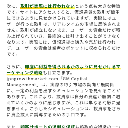
次に、
取引が実際には行われない
という点も大きな特徴
です。サイトにアクセスすると、仮想通貨の取引が簡単
にできるように見せかけられていますが、実際にはユー
ザーが行った取引は、リアルタイムの市場に反映されま
せん。取引が成立しないまま、ユーザーの資金だけが積
み上げられていき、最終的には引き出すことができなく
なります。実際には、仮想通貨の購入や売却は行われ
ず、ユーザーの資金は業者のポケットに収められるだけ
です。
さらに、
即座に利益を得られるかのように見せかけるマ
ーケティング戦略
も目立ちます。
jpngrowthmarket.com「GM Capital
Management」は、実際の取引市場の動向と無関係
に、一定の利益を出すシミュレーションを見せることが
あります。これにより、投資家は自分の資産が順調に増
えていくかのように感じますが、これは単なる幻影に過
ぎません。こうしたシミュレーションは、投資家をさら
に資金投入に誘導するための手口です。
また、
顧客サポートの過剰な保証
も詐欺的な特徴の一つ