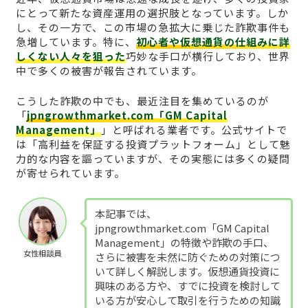
にとって新たな資産運用の選択肢となっています。しか
し、その一方で、この市場の急拡大に乗じた詐欺事件も
急増しています。特に、
初心者や仮想通貨の仕組みに詳
しくない人々を狙った
巧妙な手口が横行しており、世界
中で多くの被害が報告されています。
こうした詐欺の中でも、最近注目を集めているのが
「
jpngrowthmarket.com「GM Capital
Management」
」と呼ばれる業者です。公式サイトで
は「高利益を保証する投資プラットフォーム」として魅
力的な内容を謳っていますが、その実態には多くの疑問
が寄せられています。
本記事では、
jpngrowthmarket.com「GM Capital
Management」の特徴や詐欺の手口、
女性相談員
さらに被害を未然に防ぐための対策につ
いて詳しく解説します。仮想通貨投資に
興味のある方や、すでに投資を検討して
いる方が安心して取引を行うための知識