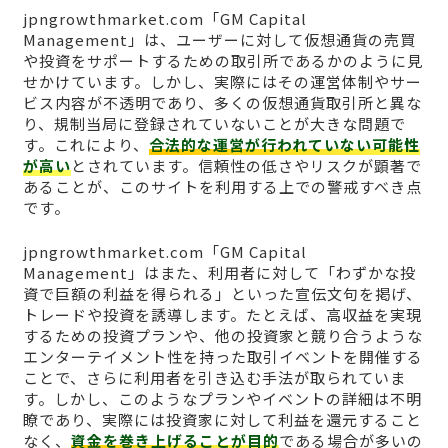
jpngrowthmarket.com「GM Capital
Management」は、ユーザーに対して仮想通貨の売買
や投資をサポートするための取引所であるかのように見
せかけています。しかし、実際にはその運営体制やサー
ビス内容が不透明であり、多くの仮想通貨取引所と異な
り、規制当局に登録されていないことが大きな問題で
す。これにより、
合法的な運営が行われていない可能性
が高い
とされています。信頼性の低さやリスクが顕著で
あることが、このサイトを利用する上での警戒すべき点
です。
jpngrowthmarket.com「GM Capital
Management」はまた、利用者に対して「わずかな投
資で巨額の利益を得られる」といった宣伝文句を掲げ、
トレードや投資を誘導します。たとえば、高収益を実現
するための投資プランや、他の投資家と競り合うような
エンターテイメント性を持った取引イベントを開催する
ことで、さらに利用者を引き込む手法が取られていま
す。しかし、このようなプランやイベントの詳細は不明
瞭であり、実際には投資家に対して利益を還元すること
なく、
資金を巻き上げることが目的
である場合が多いの