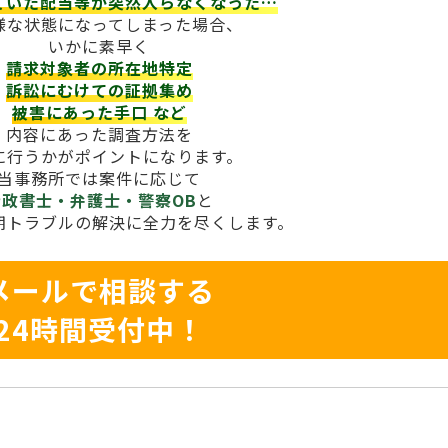
ていた配当等が
突然入らなくなった…
様な状態になってしまった場合、
いかに素早く
請求対象者の所在地特定
訴訟にむけての証拠集め
被害にあった手口
など
内容にあった調査方法を
に行うかがポイントになります。
当事務所では案件に応じて
行政書士・弁護士・警察OB
と
期トラブルの解決に全力を尽くします。
メールで相談する
24時間受付中！