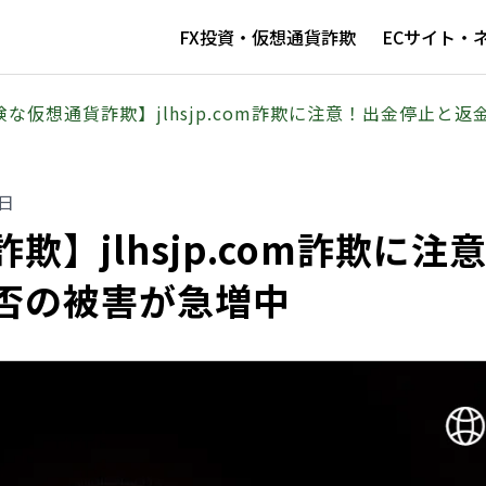
FX投資・仮想通貨詐欺
ECサイト・
険な仮想通貨詐欺】jlhsjp.com詐欺に注意！出金停止と
9日
】jlhsjp.com詐欺に注
否の被害が急増中