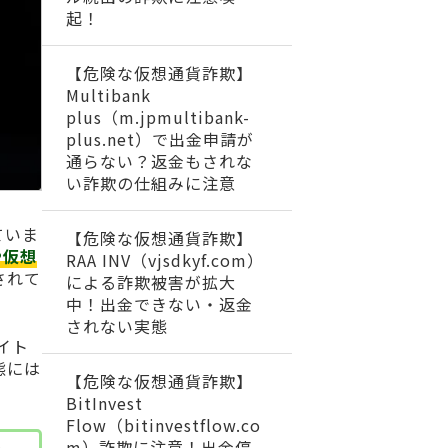
起！
【危険な仮想通貨詐欺】
Multibank
plus（m.jpmultibank-
plus.net）で出金申請が
通らない？返金もされな
い詐欺の仕組みに注意
ていま
【危険な仮想通貨詐欺】
や仮想
RAA INV（vjsdkyf.com）
されて
による詐欺被害が拡大
中！出金できない・返金
されない実態
イト
態には
【危険な仮想通貨詐欺】
BitInvest
Flow（bitinvestflow.co
m）詐欺に注意！出金停