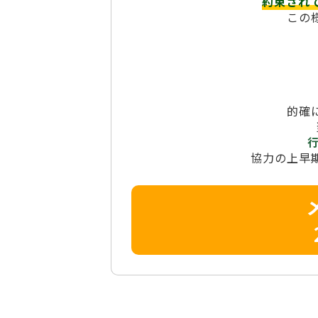
約束され
この
的確
協力の上早