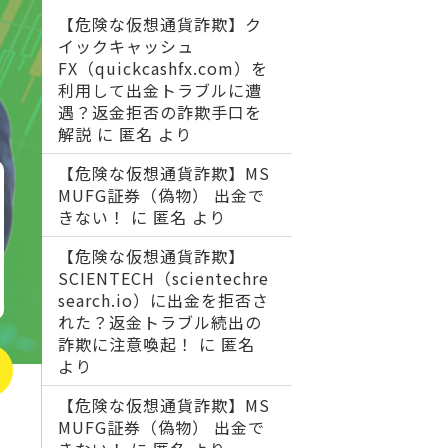
【危険な仮想通貨詐欺】ク
イックキャッシュ
FX（quickcashfx.com）を
利用して出金トラブルに遭
遇？返金拒否の詐欺手口を
解説
に
匿名
より
【危険な仮想通貨詐欺】MS
MUFG証券（偽物） 出金で
きない！
に
匿名
より
【危険な仮想通貨詐欺】
SCIENTECH（scientechre
search.io）に出金を拒否さ
れた？返金トラブル続出の
詐欺に注意喚起！
に
匿名
より
【危険な仮想通貨詐欺】MS
MUFG証券（偽物） 出金で