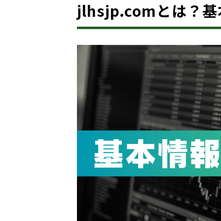
jlhsjp.comとは？