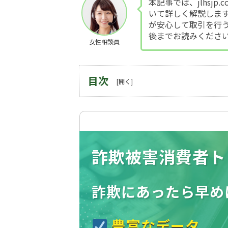
本記事では、jlhsj
いて詳しく解説しま
が安心して取引を行
後までお読みくださ
女性相談員
目次
詐欺被害消費者ト
詐欺にあったら
早め
豊富なデータ