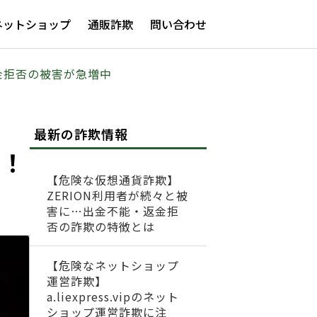
ネットショップ
通販詐欺
問い合わせ
返金拒否の被害が急増中
最新の詐欺情報
意！
【危険な仮想通貨詐欺】
ZERION利用者が続々と被
害に…出金不能・返金拒
否の詐欺の特徴とは
【危険なネットショップ
運営詐欺】
a.liexpress.vipのネット
ショップ運営詐欺に注