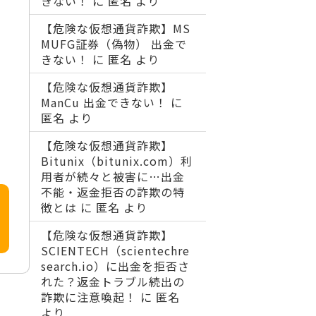
きない！
に
匿名
より
【危険な仮想通貨詐欺】MS
MUFG証券（偽物） 出金で
きない！
に
匿名
より
【危険な仮想通貨詐欺】
ManCu 出金できない！
に
匿名
より
【危険な仮想通貨詐欺】
Bitunix（bitunix.com）利
用者が続々と被害に…出金
不能・返金拒否の詐欺の特
徴とは
に
匿名
より
【危険な仮想通貨詐欺】
SCIENTECH（scientechre
search.io）に出金を拒否さ
れた？返金トラブル続出の
詐欺に注意喚起！
に
匿名
より