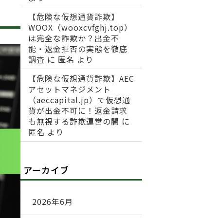
【危険な仮想通貨詐欺】
WOOX（wooxcvfghj.top）
は完全な詐欺か？出金不
能・返金拒否の実態を徹底
調査
に
匿名
より
【危険な仮想通貨詐欺】AEC
アセットマネジメント
（aeccapital.jp）で仮想通
貨が出金不可に！返金請求
も無視する詐欺運営の闇
に
匿名
より
アーカイブ
2026年6月