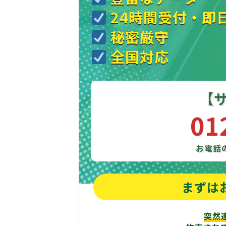
24時間受付・即
秘密厳守
全国対応
【
01
お電話
まずは
突然