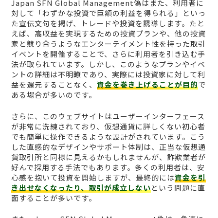
Japan SFN Global Management偽はまた、利用者に
対して「わずかな投資で巨額の利益を得られる」といっ
た宣伝文句を掲げ、トレードや投資を誘導します。たと
えば、高収益を実現するための投資プランや、他の投資
家と競り合うようなエンターテイメント性を持った取引
イベントを開催することで、さらに利用者を引き込む手
法が取られています。しかし、このようなプランやイベ
ントの詳細は不明瞭であり、実際には投資家に対して利
益を還元することなく、
資金を巻き上げることが目的
で
ある場合が多いのです。
さらに、このウェブサイトはユーザーインターフェース
が非常に洗練されており、仮想通貨に詳しくない初心者
でも簡単に操作できるような設計がされています。こう
した直感的なデザインやサポート体制は、正当な仮想通
貨取引所と同様に見えるかもしれませんが、詐欺業者が
好んで採用する手法でもあります。多くの利用者は、安
心感を抱いて投資を開始しますが、最終的には
資金を引
き出せなくなったり、取引が成立しない
という問題に直
面することが多いです。