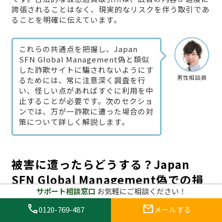
誇張されることはなく、現実的なリスクを伴う取引であ
ることを明確に伝えています。
これらの共通点を把握し、Japan
SFN Global Management偽と類似
した詐欺サイトに騙されないようにす
男性相談員
るためには、常に注意深く調査を行
い、怪しい点があればすぐに利用を中
止することが必要です。次のセクショ
ンでは、万が一詐欺に遭った場合の対
策について詳しく解説します。
被害に遭ったらどうする？Japan
SFN Global Management偽での損
サポート相談窓口
お気軽にご相談ください！
失を最小限に抑える方法
call
mail
0120-769-487
メールする