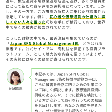
近年、仮想通貨市場は急速な成長を遂げ、多くの投資家
にとって新たな資産運用の選択肢となっています。しか
し、その一方で、この市場の急拡大に乗じた詐欺事件も
急増しています。特に、
初心者や仮想通貨の仕組みに詳
しくない人々を狙った
巧妙な手口が横行しており、世界
中で多くの被害が報告されています。
こうした詐欺の中でも、最近注目を集めているのが
「
Japan SFN Global Management偽
」と呼ばれる
業者です。公式サイトでは「高利益を保証する投資プラ
ットフォーム」として魅力的な内容を謳っていますが、
その実態には多くの疑問が寄せられています。
本記事では、Japan SFN Global
Management偽の特徴や詐欺の手口、
さらに被害を未然に防ぐための対策につ
女性相談員
いて詳しく解説します。仮想通貨投資に
興味のある方や、すでに投資を検討して
いる方が安心して取引を行うための知識
をお届けします。あなたの資産を守るた
めに、ぜひ最後までお読みください。