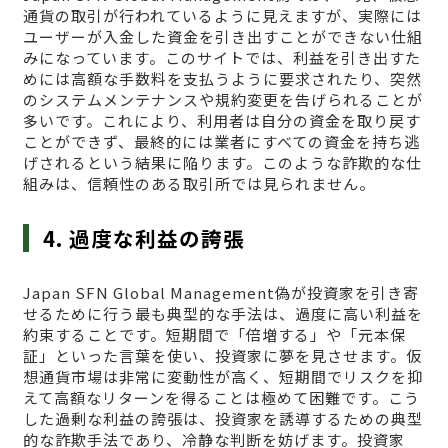
通貨の取引が行われているように見えますが、実際には
ユーザーが入金した資金を引き出すことができない仕組
みになっています。このサイトでは、利益を引き出すた
めには高額な手数料を支払うように要求されたり、突然
のシステムメンテナンスや規約変更を告げられることが
多いです。これにより、利用者は自分の資金を取り戻す
ことができず、最終的には業者にすべての資金を持ち逃
げされるという結果に陥ります。このような詐欺的な仕
組みは、信頼性のある取引所では見られません。
4. 過度な利益の誇張
Japan SFN Global Management偽が投資家を引き寄
せるために行う最も典型的な手法は、過度に高い利益を
約束することです。短期間で「倍増する」や「元本保
証」といった言葉を使い、投資家に夢を見させます。仮
想通貨市場は非常に変動性が高く、短期間でリスクを抑
えて高額なリターンを得ることは極めて困難です。こう
した過剰な利益の誇張は、投資家を誘導するための典型
的な詐欺手法であり、冷静な判断を妨げます。投資家