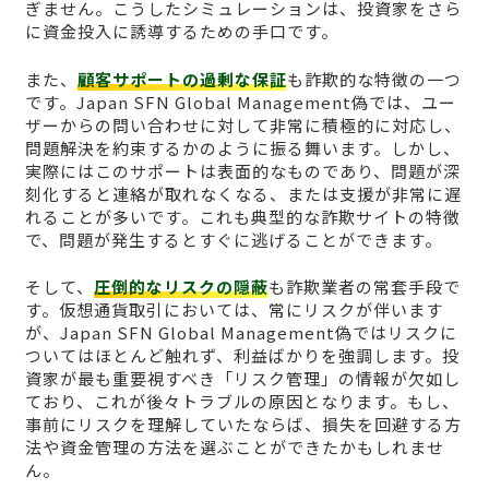
ぎません。こうしたシミュレーションは、投資家をさら
に資金投入に誘導するための手口です。
また、
顧客サポートの過剰な保証
も詐欺的な特徴の一つ
です。Japan SFN Global Management偽では、ユー
ザーからの問い合わせに対して非常に積極的に対応し、
問題解決を約束するかのように振る舞います。しかし、
実際にはこのサポートは表面的なものであり、問題が深
刻化すると連絡が取れなくなる、または支援が非常に遅
れることが多いです。これも典型的な詐欺サイトの特徴
で、問題が発生するとすぐに逃げることができます。
そして、
圧倒的なリスクの隠蔽
も詐欺業者の常套手段で
す。仮想通貨取引においては、常にリスクが伴います
が、Japan SFN Global Management偽ではリスクに
ついてはほとんど触れず、利益ばかりを強調します。投
資家が最も重要視すべき「リスク管理」の情報が欠如し
ており、これが後々トラブルの原因となります。もし、
事前にリスクを理解していたならば、損失を回避する方
法や資金管理の方法を選ぶことができたかもしれませ
ん。