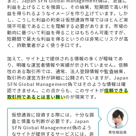
また、Japan SFN Global Management偽は、急速に
利益を上げることを強調し、その結果、短期間で高い利
益を得られるようなイメージを作り上げています。しか
し、こうした利益の約束は仮想通貨市場ではほとんど実
現不可能であることを理解する必要があります。市場の
動向に基づいて利益を得ることはもちろん可能ですが、
短期間で莫大な利益を得るというのは非常にリスクが高
く、詐欺業者がよく使う手口です。
加えて、サイト上で提供される情報の多くが曖昧であ
り、明確な運営者情報や実績が示されていません。信頼
性のある取引所では、通常、法人登録情報や監査結果、
取引所の運営方針が詳細に公開されていますが、Japan
SFN Global Management偽ではそのような情報は確
認できません。この点からも、このサイトが
信頼できる
取引所であるとは言い難い
のが現実です。
仮想通貨に投資する際には、十分な調
査と慎重な判断が必要です。Japan
SFN Global Management偽のよう
男性相談員
なサイトが提供するサービスには、非