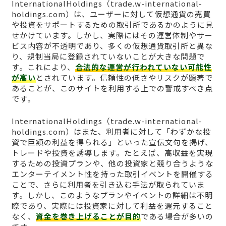
InternationalHoldings（trade.w-international-
holdings.com）は、ユーザーに対して仮想通貨の売買
や投資をサポートするための取引所であるかのように見
せかけています。しかし、実際にはその運営体制やサー
ビス内容が不透明であり、多くの仮想通貨取引所と異な
り、規制当局に登録されていないことが大きな問題で
す。これにより、
合法的な運営が行われていない可能性
が高い
とされています。信頼性の低さやリスクが顕著で
あることが、このサイトを利用する上での警戒すべき点
です。
InternationalHoldings（trade.w-international-
holdings.com）はまた、利用者に対して「わずかな投
資で巨額の利益を得られる」といった宣伝文句を掲げ、
トレードや投資を誘導します。たとえば、高収益を実現
するための投資プランや、他の投資家と競り合うような
エンターテイメント性を持った取引イベントを開催する
ことで、さらに利用者を引き込む手法が取られていま
す。しかし、このようなプランやイベントの詳細は不明
瞭であり、実際には投資家に対して利益を還元すること
なく、
資金を巻き上げることが目的
である場合が多いの