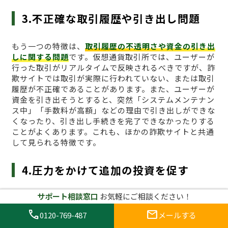
3.不正確な取引履歴や引き出し問題
もう一つの特徴は、
取引履歴の不透明さや資金の引き出
しに関する問題
です。仮想通貨取引所では、ユーザーが
行った取引がリアルタイムで反映されるべきですが、詐
欺サイトでは取引が実際に行われていない、または取引
履歴が不正確であることがあります。また、ユーザーが
資金を引き出そうとすると、突然「システムメンテナン
ス中」「手数料が高額」などの理由で引き出しができな
くなったり、引き出し手続きを完了できなかったりする
ことがよくあります。これも、ほかの詐欺サイトと共通
して見られる特徴です。
4.圧力をかけて追加の投資を促す
サポート相談窓口
お気軽にご相談ください！
多くの詐欺サイトでは、ユーザーが初めて投資した後、
さらに多くの資金を追加するように圧力をかけてくる
こ
call
mail
0120-769-487
メールする
とがあります。InternationalHoldings（trade.w-