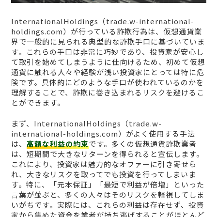
InternationalHoldings（trade.w-international-
holdings.com）が行っている詐欺行為は、仮想通貨業
界で一般的に見られる典型的な詐欺手口に基づいていま
す。これらの手口は非常に巧妙であり、投資家が安心し
て取引を始めてしまうように仕向けるため、初めて仮想
通貨に触れる人々や経験が浅い投資家にとっては特に危
険です。具体的にどのような手口が使われているのかを
理解することで、詐欺に巻き込まれるリスクを避けるこ
とができます。
まず、InternationalHoldings（trade.w-
international-holdings.com）がよく使用する手法
は、
高額な利益の約束
です。多くの仮想通貨詐欺業者
は、短期間で大きなリターンを得られると宣伝します。
これにより、投資家は魅力的なオファーに引き寄せら
れ、大きなリスクを取ってでも投資を行ってしまいま
す。特に、「元本保証」「最短で利益が倍増」といった
言葉が並ぶと、多くの人々はそのリスクを軽視してしま
いがちです。実際には、これらの利益は存在せず、投資
家から集めた資金を業者が持ち逃げすることがほとんど