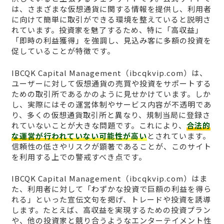
は、さまざまな仮想通貨に関する情報を提供し、利用者
に向けて簡単に取引ができる環境を整えていると説明さ
れています。投資家を魅了するため、特に「高収益」
「即時の利益獲得」を強調し、見込み客に多額の投資を
促していることが特徴です。
IBCQK Capital Management（ibcqkvip.com）は、
ユーザーに対して仮想通貨の売買や投資をサポートする
ための取引所であるかのように見せかけています。しか
し、実際にはその運営体制やサービス内容が不透明であ
り、多くの仮想通貨取引所と異なり、規制当局に登録さ
れていないことが大きな問題です。これにより、
合法的
な運営が行われていない可能性が高い
とされています。
信頼性の低さやリスクが顕著であることが、このサイト
を利用する上での警戒すべき点です。
IBCQK Capital Management（ibcqkvip.com）はま
た、利用者に対して「わずかな投資で巨額の利益を得ら
れる」といった宣伝文句を掲げ、トレードや投資を誘導
します。たとえば、高収益を実現するための投資プラン
や、他の投資家と競り合うようなエンターテイメント性