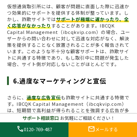
仮想通貨取引所には、顧客が問題に直面した際に迅速か
つ効果的にサポートを提供する体制が整っています。し
かし、詐欺サイトでは
サポートが極端に遅かったり、全
く応答がなかったり
することがあります。IBCQK
Capital Management（ibcqkvip.com）の場合、ユー
ザーからの問い合わせに対して迅速な対応がなく、解決
策を提供することなく放置されることが多く報告されて
います。このような不十分な顧客サポートは、詐欺サイ
トに共通する特徴であり、もし取引中に問題が発生した
場合、サイト側が対応しないことがほとんどです。
6.過度なマーケティングと宣伝
さらに、
過度な広告宣伝
も詐欺サイトに共通する特徴で
す。IBCQK Capital Management（ibcqkvip.com）
は、短期間で高利益が得られることを強調する広告が多
く見受けられますが、これも典型的な詐欺業者のマーケ
サポート相談窓口
お気軽にご相談ください！
ティング手法です。合法的な仮想通貨取引所は、広告の
call
mail
0120-769-487
メールする
内容が過度に誇張されることはなく、現実的なリスクを
伴う取引であることを明確に伝えています。