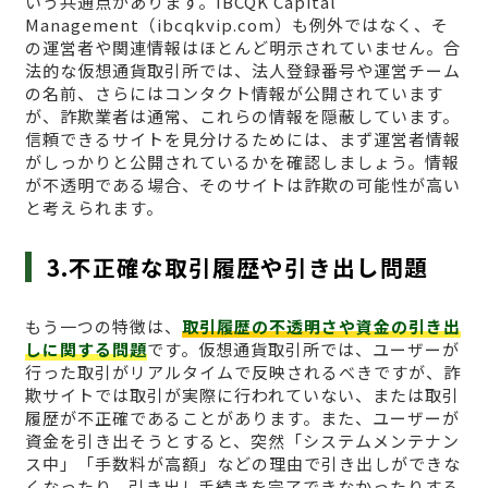
いう共通点があります。IBCQK Capital
Management（ibcqkvip.com）も例外ではなく、そ
の運営者や関連情報はほとんど明示されていません。合
法的な仮想通貨取引所では、法人登録番号や運営チーム
の名前、さらにはコンタクト情報が公開されています
が、詐欺業者は通常、これらの情報を隠蔽しています。
信頼できるサイトを見分けるためには、まず運営者情報
がしっかりと公開されているかを確認しましょう。情報
が不透明である場合、そのサイトは詐欺の可能性が高い
と考えられます。
3.不正確な取引履歴や引き出し問題
もう一つの特徴は、
取引履歴の不透明さや資金の引き出
しに関する問題
です。仮想通貨取引所では、ユーザーが
行った取引がリアルタイムで反映されるべきですが、詐
欺サイトでは取引が実際に行われていない、または取引
履歴が不正確であることがあります。また、ユーザーが
資金を引き出そうとすると、突然「システムメンテナン
ス中」「手数料が高額」などの理由で引き出しができな
くなったり、引き出し手続きを完了できなかったりする