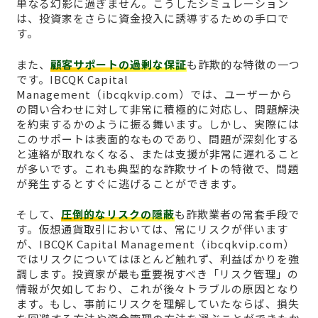
単なる幻影に過ぎません。こうしたシミュレーション
は、投資家をさらに資金投入に誘導するための手口で
す。
また、
顧客サポートの過剰な保証
も詐欺的な特徴の一つ
です。IBCQK Capital
Management（ibcqkvip.com）では、ユーザーから
の問い合わせに対して非常に積極的に対応し、問題解決
を約束するかのように振る舞います。しかし、実際には
このサポートは表面的なものであり、問題が深刻化する
と連絡が取れなくなる、または支援が非常に遅れること
が多いです。これも典型的な詐欺サイトの特徴で、問題
が発生するとすぐに逃げることができます。
そして、
圧倒的なリスクの隠蔽
も詐欺業者の常套手段で
す。仮想通貨取引においては、常にリスクが伴います
が、IBCQK Capital Management（ibcqkvip.com）
ではリスクについてはほとんど触れず、利益ばかりを強
調します。投資家が最も重要視すべき「リスク管理」の
情報が欠如しており、これが後々トラブルの原因となり
ます。もし、事前にリスクを理解していたならば、損失