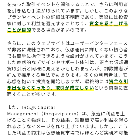
を持った取引イベントを開催することで、さらに利用者
を引き込む手法が取られています。しかし、このような
プランやイベントの詳細は不明瞭であり、実際には投資
家に対して利益を還元することなく、
資金を巻き上げる
ことが目的
である場合が多いのです。
さらに、このウェブサイトはユーザーインターフェース
が非常に洗練されており、仮想通貨に詳しくない初心者
でも簡単に操作できるような設計がされています。こう
した直感的なデザインやサポート体制は、正当な仮想通
貨取引所と同様に見えるかもしれませんが、詐欺業者が
好んで採用する手法でもあります。多くの利用者は、安
心感を抱いて投資を開始しますが、最終的には
資金を引
き出せなくなったり、取引が成立しない
という問題に直
面することが多いです。
また、IBCQK Capital
Management（ibcqkvip.com）は、急速に利益を上
げることを強調し、その結果、短期間で高い利益を得ら
れるようなイメージを作り上げています。しかし、こう
した利益の約束は仮想通貨市場ではほとんど実現不可能