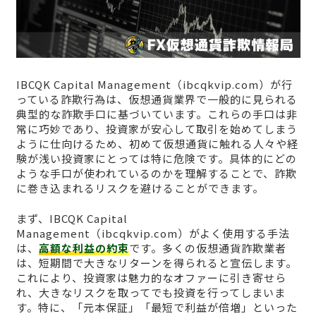
IBCQK Capital Management（ibcqkvip.com）が行
っている詐欺行為は、仮想通貨業界で一般的に見られる
典型的な詐欺手口に基づいています。これらの手口は非
常に巧妙であり、投資家が安心して取引を始めてしまう
ように仕向けるため、初めて仮想通貨に触れる人々や経
験が浅い投資家にとっては特に危険です。具体的にどの
ような手口が使われているのかを理解することで、詐欺
に巻き込まれるリスクを避けることができます。
まず、IBCQK Capital
Management（ibcqkvip.com）がよく使用する手法
は、
高額な利益の約束
です。多くの仮想通貨詐欺業者
は、短期間で大きなリターンを得られると宣伝します。
これにより、投資家は魅力的なオファーに引き寄せら
れ、大きなリスクを取ってでも投資を行ってしまいま
す。特に、「元本保証」「最短で利益が倍増」といった