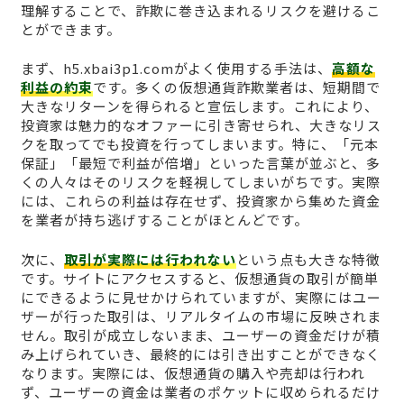
理解することで、詐欺に巻き込まれるリスクを避けるこ
とができます。
まず、h5.xbai3p1.comがよく使用する手法は、
高額な
利益の約束
です。多くの仮想通貨詐欺業者は、短期間で
大きなリターンを得られると宣伝します。これにより、
投資家は魅力的なオファーに引き寄せられ、大きなリス
クを取ってでも投資を行ってしまいます。特に、「元本
保証」「最短で利益が倍増」といった言葉が並ぶと、多
くの人々はそのリスクを軽視してしまいがちです。実際
には、これらの利益は存在せず、投資家から集めた資金
を業者が持ち逃げすることがほとんどです。
次に、
取引が実際には行われない
という点も大きな特徴
です。サイトにアクセスすると、仮想通貨の取引が簡単
にできるように見せかけられていますが、実際にはユー
ザーが行った取引は、リアルタイムの市場に反映されま
せん。取引が成立しないまま、ユーザーの資金だけが積
み上げられていき、最終的には引き出すことができなく
なります。実際には、仮想通貨の購入や売却は行われ
ず、ユーザーの資金は業者のポケットに収められるだけ