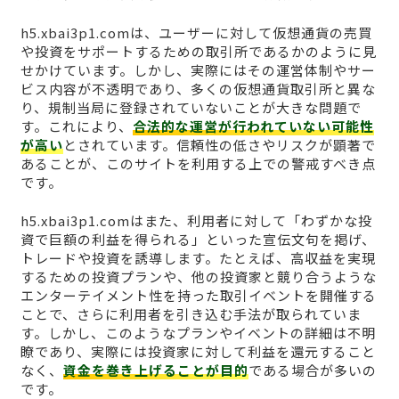
h5.xbai3p1.comは、ユーザーに対して仮想通貨の売買
や投資をサポートするための取引所であるかのように見
せかけています。しかし、実際にはその運営体制やサー
ビス内容が不透明であり、多くの仮想通貨取引所と異な
り、規制当局に登録されていないことが大きな問題で
す。これにより、
合法的な運営が行われていない可能性
が高い
とされています。信頼性の低さやリスクが顕著で
あることが、このサイトを利用する上での警戒すべき点
です。
h5.xbai3p1.comはまた、利用者に対して「わずかな投
資で巨額の利益を得られる」といった宣伝文句を掲げ、
トレードや投資を誘導します。たとえば、高収益を実現
するための投資プランや、他の投資家と競り合うような
エンターテイメント性を持った取引イベントを開催する
ことで、さらに利用者を引き込む手法が取られていま
す。しかし、このようなプランやイベントの詳細は不明
瞭であり、実際には投資家に対して利益を還元すること
なく、
資金を巻き上げることが目的
である場合が多いの
です。