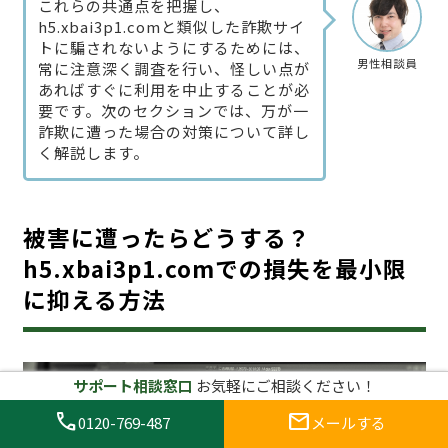
これらの共通点を把握し、
h5.xbai3p1.comと類似した詐欺サイ
トに騙されないようにするためには、
男性相談員
常に注意深く調査を行い、怪しい点が
あればすぐに利用を中止することが必
要です。次のセクションでは、万が一
詐欺に遭った場合の対策について詳し
く解説します。
被害に遭ったらどうする？
h5.xbai3p1.comでの損失を最小限
に抑える方法
サポート相談窓口
お気軽にご相談ください！
call
mail
0120-769-487
メールする