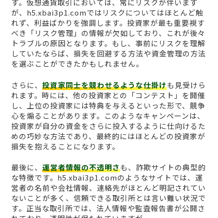
す。仮想通貨取引においては、常にリスクが伴います
が、h5.xbai3p1.comではリスクについてはほとんど触
れず、利益ばかりを強調します。投資家が最も重要視す
べき「リスク管理」の情報が欠如しており、これが後々
トラブルの原因となります。もし、事前にリスクを理解
していたならば、損失を回避する方法や資金管理の方法
を選ぶことができたかもしれません。
さらに、
投資家同士を競わせるような仕掛け
も見受けら
れます。時には、他の投資家との「コンテスト」を開催
し、上位の投資家には特典を与えるといった形で、競争
心を煽ることがあります。このようなキャンペーンは、
投資家が自分の資金をさらに投入するように仕向けるた
めの巧妙な方法であり、最終的にはほとんどの投資家が
損失を抱えることになります。
最後に、
運営者情報の不透明さ
も、詐欺サイトの典型的
な特徴です。h5.xbai3p1.comのようなサイトでは、運
営者の名前や会社情報、連絡先がほとんど明記されてい
ないことが多く、信頼できる取引所とは言い難い状況で
す。正当な取引所では、法人情報や監査報告書が公開さ