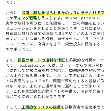
です。
さらに、
即座に利益を得られるかのように見せかけるマ
ーケティング戦略
も目立ちます。h5.xbai3p1.comは、
実際の取引市場の動向と無関係に、一定の利益を出すシ
ミュレーションを見せることがあります。これにより、
投資家は自分の資産が順調に増えていくかのように感じ
ますが、これは単なる幻影に過ぎません。こうしたシミ
ュレーションは、投資家をさらに資金投入に誘導するた
めの手口です。
また、
顧客サポートの過剰な保証
も詐欺的な特徴の一つ
です。h5.xbai3p1.comでは、ユーザーからの問い合わ
せに対して非常に積極的に対応し、問題解決を約束する
かのように振る舞います。しかし、実際にはこのサポー
トは表面的なものであり、問題が深刻化すると連絡が取
れなくなる、または支援が非常に遅れることが多いで
す。これも典型的な詐欺サイトの特徴で、問題が発生す
るとすぐに逃げることができます。
そして、
圧倒的なリスクの隠蔽
も詐欺業者の常套手段で