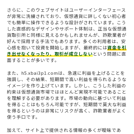
さらに、このウェブサイトはユーザーインターフェース
が非常に洗練されており、仮想通貨に詳しくない初心者
でも簡単に操作できるような設計がされています。こう
した直感的なデザインやサポート体制は、正当な仮想通
貨取引所と同様に見えるかもしれませんが、詐欺業者が
好んで採用する手法でもあります。多くの利用者は、安
心感を抱いて投資を開始しますが、最終的には
資金を引
き出せなくなったり、取引が成立しない
という問題に直
面することが多いです。
また、h5.xbai3p1.comは、急速に利益を上げることを
強調し、その結果、短期間で高い利益を得られるような
イメージを作り上げています。しかし、こうした利益の
約束は仮想通貨市場ではほとんど実現不可能であること
を理解する必要があります。市場の動向に基づいて利益
を得ることはもちろん可能ですが、短期間で莫大な利益
を得るというのは非常にリスクが高く、詐欺業者がよく
使う手口です。
加えて、サイト上で提供される情報の多くが曖昧であ