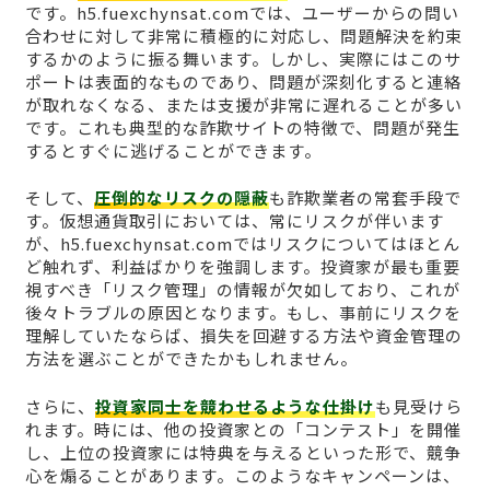
です。h5.fuexchynsat.comでは、ユーザーからの問い
合わせに対して非常に積極的に対応し、問題解決を約束
するかのように振る舞います。しかし、実際にはこのサ
ポートは表面的なものであり、問題が深刻化すると連絡
が取れなくなる、または支援が非常に遅れることが多い
です。これも典型的な詐欺サイトの特徴で、問題が発生
するとすぐに逃げることができます。
そして、
圧倒的なリスクの隠蔽
も詐欺業者の常套手段で
す。仮想通貨取引においては、常にリスクが伴います
が、h5.fuexchynsat.comではリスクについてはほとん
ど触れず、利益ばかりを強調します。投資家が最も重要
視すべき「リスク管理」の情報が欠如しており、これが
後々トラブルの原因となります。もし、事前にリスクを
理解していたならば、損失を回避する方法や資金管理の
方法を選ぶことができたかもしれません。
さらに、
投資家同士を競わせるような仕掛け
も見受けら
れます。時には、他の投資家との「コンテスト」を開催
し、上位の投資家には特典を与えるといった形で、競争
心を煽ることがあります。このようなキャンペーンは、