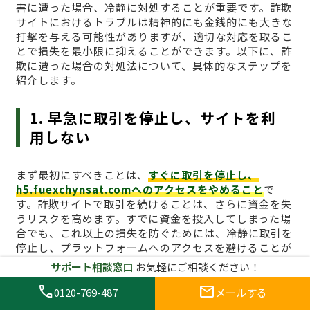
害に遭った場合、冷静に対処することが重要です。詐欺
サイトにおけるトラブルは精神的にも金銭的にも大きな
打撃を与える可能性がありますが、適切な対応を取るこ
とで損失を最小限に抑えることができます。以下に、詐
欺に遭った場合の対処法について、具体的なステップを
紹介します。
1. 早急に取引を停止し、サイトを利
用しない
まず最初にすべきことは、
すぐに取引を停止し、
h5.fuexchynsat.comへのアクセスをやめること
で
す。詐欺サイトで取引を続けることは、さらに資金を失
うリスクを高めます。すでに資金を投入してしまった場
合でも、これ以上の損失を防ぐためには、冷静に取引を
停止し、プラットフォームへのアクセスを避けることが
最も効果的です。ブラウザのキャッシュをクリアし、関
サポート相談窓口
お気軽にご相談ください！
連するログイン情報も削除しておくとより安全です。
call
mail
0120-769-487
メールする