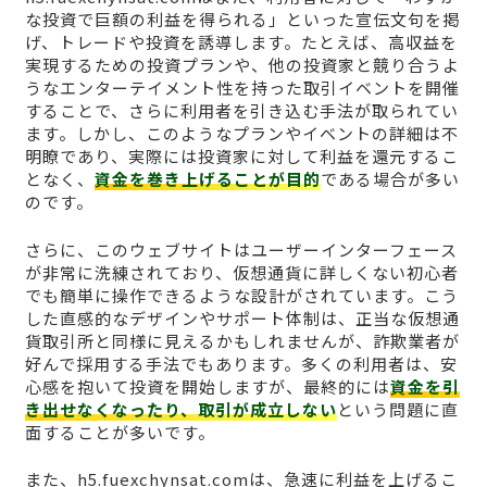
な投資で巨額の利益を得られる」といった宣伝文句を掲
げ、トレードや投資を誘導します。たとえば、高収益を
実現するための投資プランや、他の投資家と競り合うよ
うなエンターテイメント性を持った取引イベントを開催
することで、さらに利用者を引き込む手法が取られてい
ます。しかし、このようなプランやイベントの詳細は不
明瞭であり、実際には投資家に対して利益を還元するこ
となく、
資金を巻き上げることが目的
である場合が多い
のです。
さらに、このウェブサイトはユーザーインターフェース
が非常に洗練されており、仮想通貨に詳しくない初心者
でも簡単に操作できるような設計がされています。こう
した直感的なデザインやサポート体制は、正当な仮想通
貨取引所と同様に見えるかもしれませんが、詐欺業者が
好んで採用する手法でもあります。多くの利用者は、安
心感を抱いて投資を開始しますが、最終的には
資金を引
き出せなくなったり、取引が成立しない
という問題に直
面することが多いです。
また、h5.fuexchynsat.comは、急速に利益を上げるこ