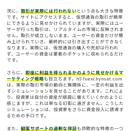
次に、
取引が実際には行われない
という点も大きな特徴
です。サイトにアクセスすると、仮想通貨の取引が簡単
にできるように見せかけられていますが、実際にはユー
ザーが行った取引は、リアルタイムの市場に反映されま
せん。取引が成立しないまま、ユーザーの資金だけが積
み上げられていき、最終的には引き出すことができなく
なります。実際には、仮想通貨の購入や売却は行われ
ず、ユーザーの資金は業者のポケットに収められるだけ
です。
さらに、
即座に利益を得られるかのように見せかけるマ
ーケティング戦略
も目立ちます。h5.fuexchynsat.com
は、実際の取引市場の動向と無関係に、一定の利益を出
すシミュレーションを見せることがあります。これによ
り、投資家は自分の資産が順調に増えていくかのように
感じますが、これは単なる幻影に過ぎません。こうした
シミュレーションは、投資家をさらに資金投入に誘導す
るための手口です。
また、
顧客サポートの過剰な保証
も詐欺的な特徴の一つ