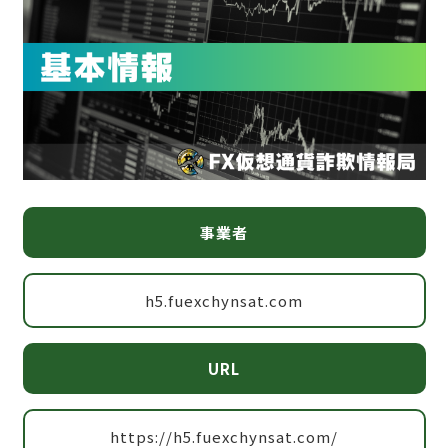
事業者
h5.fuexchynsat.com
URL
https://h5.fuexchynsat.com/