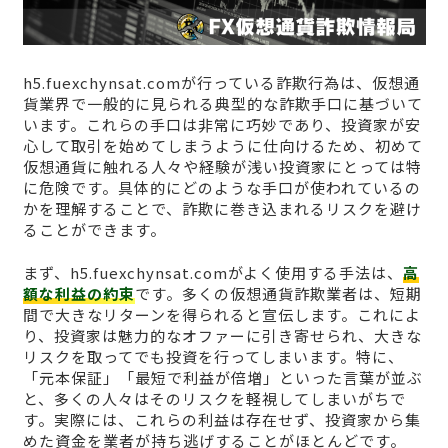
h5.fuexchynsat.comが行っている詐欺行為は、仮想通
貨業界で一般的に見られる典型的な詐欺手口に基づいて
います。これらの手口は非常に巧妙であり、投資家が安
心して取引を始めてしまうように仕向けるため、初めて
仮想通貨に触れる人々や経験が浅い投資家にとっては特
に危険です。具体的にどのような手口が使われているの
かを理解することで、詐欺に巻き込まれるリスクを避け
ることができます。
まず、h5.fuexchynsat.comがよく使用する手法は、
高
額な利益の約束
です。多くの仮想通貨詐欺業者は、短期
間で大きなリターンを得られると宣伝します。これによ
り、投資家は魅力的なオファーに引き寄せられ、大きな
リスクを取ってでも投資を行ってしまいます。特に、
「元本保証」「最短で利益が倍増」といった言葉が並ぶ
と、多くの人々はそのリスクを軽視してしまいがちで
す。実際には、これらの利益は存在せず、投資家から集
めた資金を業者が持ち逃げすることがほとんどです。