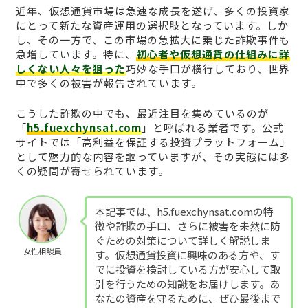
近年、仮想通貨市場は急速な成長を遂げ、多くの投資家
にとって新たな資産運用の選択肢となっています。しか
し、その一方で、この市場の急拡大に乗じた詐欺事件も
急増しています。特に、
初心者や仮想通貨の仕組みに詳
しくない人々を狙った
巧妙な手口が横行しており、世界
中で多くの被害が報告されています。
こうした詐欺の中でも、最近注目を集めているのが
「
h5.fuexchynsat.com
」と呼ばれる業者です。公式
サイトでは「高利益を保証する投資プラットフォーム」
として魅力的な内容を謳っていますが、その実態には多
くの疑問が寄せられています。
本記事では、h5.fuexchynsat.comの特
徴や詐欺の手口、さらに被害を未然に防
ぐための対策について詳しく解説しま
女性相談員
す。仮想通貨投資に興味のある方や、す
でに投資を検討している方が安心して取
引を行うための知識をお届けします。あ
なたの資産を守るために、ぜひ最後まで