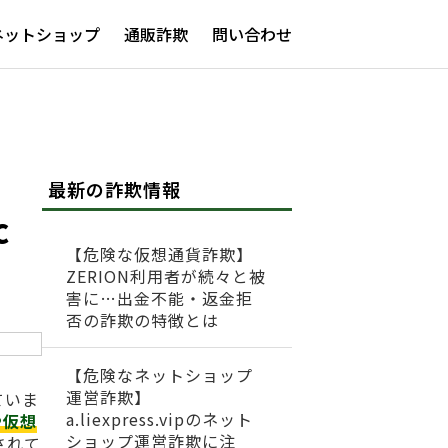
ネットショップ
通販詐欺
問い合わせ
最新の詐欺情報
c
【危険な仮想通貨詐欺】
ZERION利用者が続々と被
害に…出金不能・返金拒
否の詐欺の特徴とは
【危険なネットショップ
運営詐欺】
ていま
a.liexpress.vipのネット
や仮想
ショップ運営詐欺に注
されて