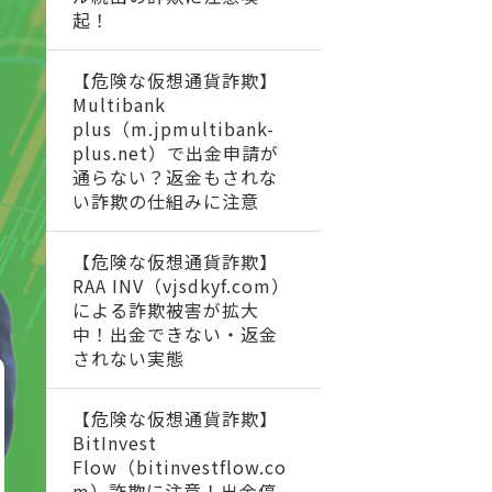
起！
【危険な仮想通貨詐欺】
Multibank
plus（m.jpmultibank-
plus.net）で出金申請が
通らない？返金もされな
い詐欺の仕組みに注意
【危険な仮想通貨詐欺】
RAA INV（vjsdkyf.com）
による詐欺被害が拡大
中！出金できない・返金
されない実態
【危険な仮想通貨詐欺】
BitInvest
Flow（bitinvestflow.co
m）詐欺に注意！出金停