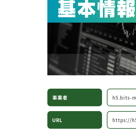
事業者
h5.bits-
URL
https://h