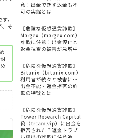
意！出金できず返金も不
可の実態とは
です。
が、そ
【危険な仮想通貨詐欺】
Margex（margex.com）
詐欺に注意！出金停止と
返金拒否の被害が急増中
ため
検討
【危険な仮想通貨詐欺】
ため
Bitunix（bitunix.com）
利用者が続々と被害に…
出金不能・返金拒否の詐
欺の特徴とは
【危険な仮想通貨詐欺】
Tower Research Capital
偽（trcam.vip）に出金を
拒否された？返金トラブ
ル続出の詐欺に注意喚