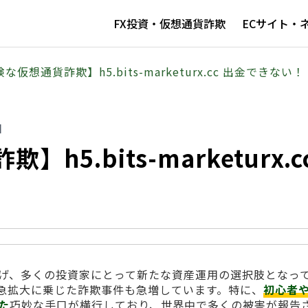
FX投資・仮想通貨詐欺
ECサイト・
な仮想通貨詐欺】h5.bits-marketurx.cc 出金できない！
日
5.bits-marketurx.c
げ、多くの投資家にとって新たな資産運用の選択肢となっ
急拡大に乗じた詐欺事件も急増しています。特に、
初心者
た
巧妙な手口が横行しており、世界中で多くの被害が報告