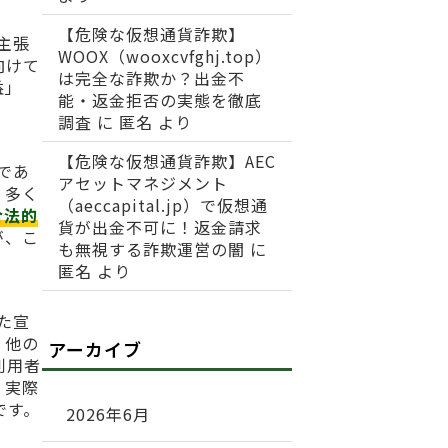
【危険な仮想通貨詐欺】
と主張
WOOX（wooxcvfghj.top）
向けて
は完全な詐欺か？出金不
益」
能・返金拒否の実態を徹底
調査
に
匿名
より
【危険な仮想通貨詐欺】AEC
所であ
アセットマネジメント
、多く
（aeccapital.jp）で仮想通
合法的
貨が出金不可に！返金請求
が、こ
も無視する詐欺運営の闇
に
匿名
より
った宣
、他の
アーカイブ
利用者
、実際
です。
2026年6月