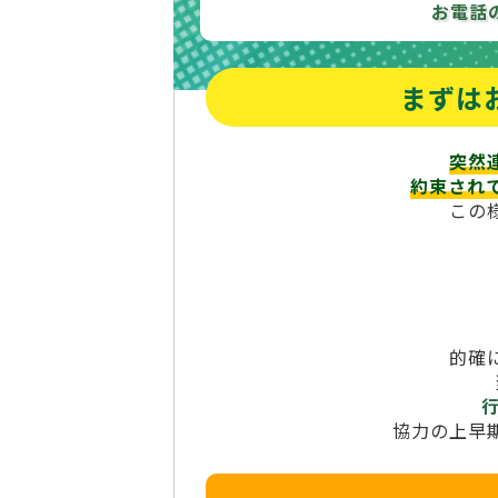
お電話
まずは
突然
約束され
この
的確
協力の上早