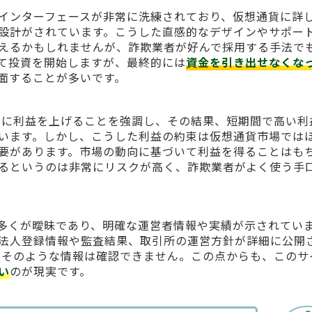
インターフェースが非常に洗練されており、仮想通貨に詳
設計がされています。こうした直感的なデザインやサポー
えるかもしれませんが、詐欺業者が好んで採用する手法で
て投資を開始しますが、最終的には
資金を引き出せなくな
面することが多いです。
.ccは、急速に利益を上げることを強調し、その結果、短期間で高い
います。しかし、こうした利益の約束は仮想通貨市場では
要があります。市場の動向に基づいて利益を得ることはも
るというのは非常にリスクが高く、詐欺業者がよく使う手
多くが曖昧であり、明確な運営者情報や実績が示されてい
法人登録情報や監査結果、取引所の運営方針が詳細に公開
rx.ccではそのような情報は確認できません。この点からも、この
い
のが現実です。