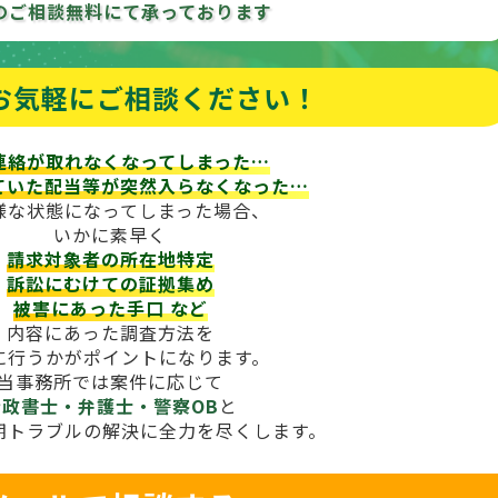
のご相談
無料にて承っております
お気軽にご相談ください！
連絡が取れなくなってしまった…
ていた配当等が
突然入らなくなった…
様な状態になってしまった場合、
いかに素早く
請求対象者の所在地特定
訴訟にむけての証拠集め
被害にあった手口
など
内容にあった調査方法を
に行うかがポイントになります。
当事務所では案件に応じて
行政書士・弁護士・警察OB
と
期トラブルの解決に全力を尽くします。