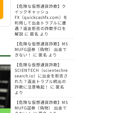
【危険な仮想通貨詐欺】ク
イックキャッシュ
FX（quickcashfx.com）を
利用して出金トラブルに遭
遇？返金拒否の詐欺手口を
解説
に
匿名
より
【危険な仮想通貨詐欺】MS
MUFG証券（偽物） 出金で
きない！
に
匿名
より
【危険な仮想通貨詐欺】
SCIENTECH（scientechre
search.io）に出金を拒否さ
れた？返金トラブル続出の
詐欺に注意喚起！
に
匿名
より
【危険な仮想通貨詐欺】MS
MUFG証券（偽物） 出金で