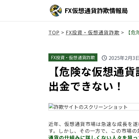
FX仮想通貨詐欺情報局
TOP
>
FX投資・仮想通貨詐欺
>
【危険
2025年2月3
FX投資・仮想通貨詐欺
schedule
【危険な仮想通貨詐欺】h
出金できない！
近年、仮想通貨市場は急速な成長を遂
す。しかし、その一方で、この市場の
通貨の仕組みに詳しくない人々を狙っ