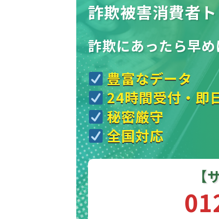
詐欺被害消費者ト
詐欺にあったら
早め
豊富なデータ
24時間受付・即
秘密厳守
全国対応
【
01