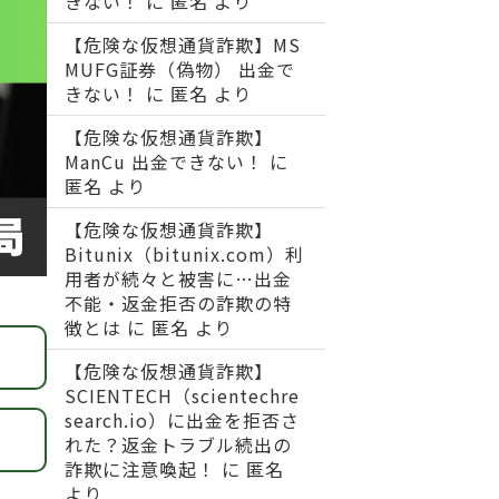
きない！
に
匿名
より
【危険な仮想通貨詐欺】MS
MUFG証券（偽物） 出金で
きない！
に
匿名
より
【危険な仮想通貨詐欺】
ManCu 出金できない！
に
匿名
より
【危険な仮想通貨詐欺】
Bitunix（bitunix.com）利
用者が続々と被害に…出金
不能・返金拒否の詐欺の特
徴とは
に
匿名
より
【危険な仮想通貨詐欺】
SCIENTECH（scientechre
search.io）に出金を拒否さ
れた？返金トラブル続出の
詐欺に注意喚起！
に
匿名
より