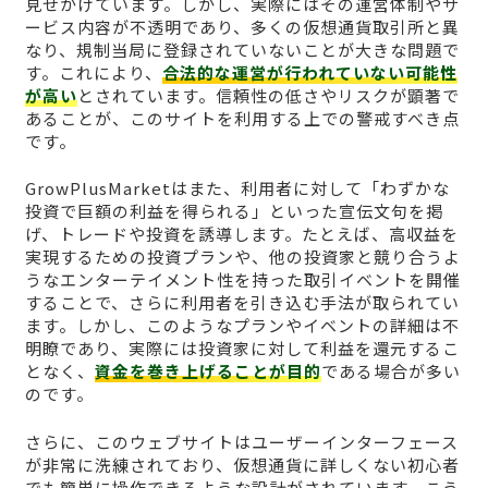
見せかけています。しかし、実際にはその運営体制やサ
ービス内容が不透明であり、多くの仮想通貨取引所と異
なり、規制当局に登録されていないことが大きな問題で
す。これにより、
合法的な運営が行われていない可能性
が高い
とされています。信頼性の低さやリスクが顕著で
あることが、このサイトを利用する上での警戒すべき点
です。
GrowPlusMarketはまた、利用者に対して「わずかな
投資で巨額の利益を得られる」といった宣伝文句を掲
げ、トレードや投資を誘導します。たとえば、高収益を
実現するための投資プランや、他の投資家と競り合うよ
うなエンターテイメント性を持った取引イベントを開催
することで、さらに利用者を引き込む手法が取られてい
ます。しかし、このようなプランやイベントの詳細は不
明瞭であり、実際には投資家に対して利益を還元するこ
となく、
資金を巻き上げることが目的
である場合が多い
のです。
さらに、このウェブサイトはユーザーインターフェース
が非常に洗練されており、仮想通貨に詳しくない初心者
でも簡単に操作できるような設計がされています。こう