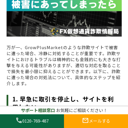
万が一、GrowPlusMarketのような詐欺サイトで被害
に遭った場合、冷静に対処することが重要です。詐欺サ
イトにおけるトラブルは精神的にも金銭的にも大きな打
撃を与える可能性がありますが、適切な対応を取ること
で損失を最小限に抑えることができます。以下に、詐欺
に遭った場合の対処法について、具体的なステップを紹
介します。
1. 早急に取引を停止し、サイトを利
用しない
サポート相談窓口
お気軽にご相談ください！
call
mail
0120-769-487
メールする
まず最初にすべきことは、
すぐに取引を停止し、