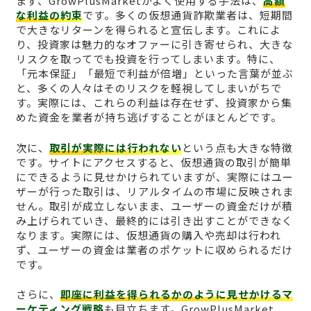
まず、GrowPlusMarketがよく使用する手法は、
高額
な利益の約束
です。多くの仮想通貨詐欺業者は、短期間
で大きなリターンを得られると宣伝します。これによ
り、投資家は魅力的なオファーに引き寄せられ、大きな
リスクを取ってでも投資を行ってしまいます。特に、
「元本保証」「最短で利益が倍増」といった言葉が並ぶ
と、多くの人々はそのリスクを軽視してしまいがちで
す。実際には、これらの利益は存在せず、投資家から集
めた資金を業者が持ち逃げすることがほとんどです。
次に、
取引が実際には行われない
という点も大きな特徴
です。サイトにアクセスすると、仮想通貨の取引が簡単
にできるように見せかけられていますが、実際にはユー
ザーが行った取引は、リアルタイムの市場に反映されま
せん。取引が成立しないまま、ユーザーの資金だけが積
み上げられていき、最終的には引き出すことができなく
なります。実際には、仮想通貨の購入や売却は行われ
ず、ユーザーの資金は業者のポケットに収められるだけ
です。
さらに、
即座に利益を得られるかのように見せかけるマ
ーケティング戦略
も目立ちます。GrowPlusMarket