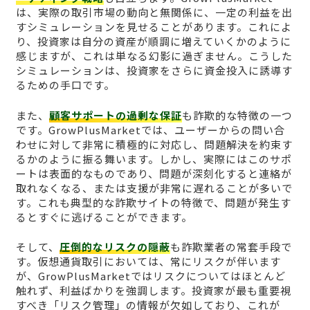
は、実際の取引市場の動向と無関係に、一定の利益を出
すシミュレーションを見せることがあります。これによ
り、投資家は自分の資産が順調に増えていくかのように
感じますが、これは単なる幻影に過ぎません。こうした
シミュレーションは、投資家をさらに資金投入に誘導す
るための手口です。
また、
顧客サポートの過剰な保証
も詐欺的な特徴の一つ
です。GrowPlusMarketでは、ユーザーからの問い合
わせに対して非常に積極的に対応し、問題解決を約束す
るかのように振る舞います。しかし、実際にはこのサポ
ートは表面的なものであり、問題が深刻化すると連絡が
取れなくなる、または支援が非常に遅れることが多いで
す。これも典型的な詐欺サイトの特徴で、問題が発生す
るとすぐに逃げることができます。
そして、
圧倒的なリスクの隠蔽
も詐欺業者の常套手段で
す。仮想通貨取引においては、常にリスクが伴います
が、GrowPlusMarketではリスクについてはほとんど
触れず、利益ばかりを強調します。投資家が最も重要視
すべき「リスク管理」の情報が欠如しており、これが