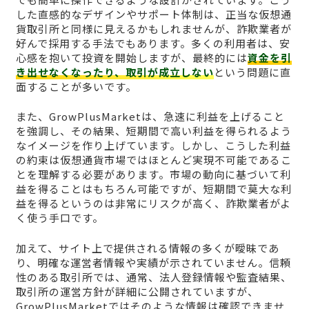
した直感的なデザインやサポート体制は、正当な仮想通
貨取引所と同様に見えるかもしれませんが、詐欺業者が
好んで採用する手法でもあります。多くの利用者は、安
心感を抱いて投資を開始しますが、最終的には
資金を引
き出せなくなったり、取引が成立しない
という問題に直
面することが多いです。
また、GrowPlusMarketは、急速に利益を上げること
を強調し、その結果、短期間で高い利益を得られるよう
なイメージを作り上げています。しかし、こうした利益
の約束は仮想通貨市場ではほとんど実現不可能であるこ
とを理解する必要があります。市場の動向に基づいて利
益を得ることはもちろん可能ですが、短期間で莫大な利
益を得るというのは非常にリスクが高く、詐欺業者がよ
く使う手口です。
加えて、サイト上で提供される情報の多くが曖昧であ
り、明確な運営者情報や実績が示されていません。信頼
性のある取引所では、通常、法人登録情報や監査結果、
取引所の運営方針が詳細に公開されていますが、
GrowPlusMarketではそのような情報は確認できませ