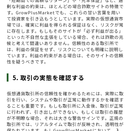
「短期間での高額なリターン」や「元本保証」など、過
剰な利益の約束は、ほとんどの場合詐欺サイトの特徴で
す。GrowPlusMarketでも、これらの甘い言葉を用い
て投資家を引き込もうとしています。実際の仮想通貨市
場では、確実に利益を得られる保証はなく、リスクが常
に存在します。もしもそのサイトが「必ず利益が出る」
といった不自然な主張をしている場合、それは詐欺の兆
候と考えて間違いありません。信頼性のある取引所で
は、利益の保証をせず、リスクについても明確に説明し
ています。利益の約束がある場合は、そのサイトの信頼
性を疑うべきです。
5. 取引の実態を確認する
仮想通貨取引所の信頼性を確かめるためには、実際に取
引を行い、システムや取引が正常に動作するかを確認す
ることも重要です。もしも取引所に入金後、取引が正常
に行われず、引き出しができない、もしくは取引の履歴
が不明瞭な場合、それは大きな警告サインです。正規の
取引所では、リアルタイムで取引が反映され、透明性が
保たれています。もしGrowPlusMarketにおいて、入