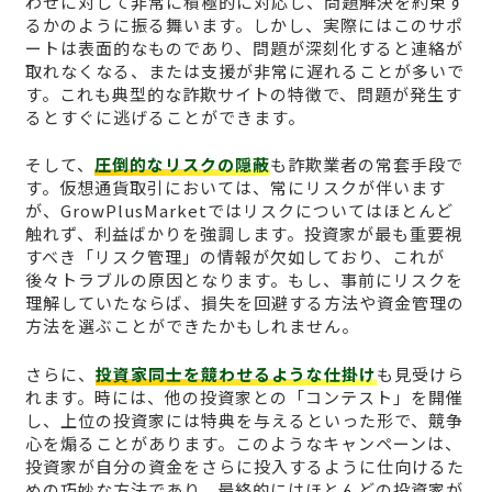
わせに対して非常に積極的に対応し、問題解決を約束す
るかのように振る舞います。しかし、実際にはこのサポ
ートは表面的なものであり、問題が深刻化すると連絡が
取れなくなる、または支援が非常に遅れることが多いで
す。これも典型的な詐欺サイトの特徴で、問題が発生す
るとすぐに逃げることができます。
そして、
圧倒的なリスクの隠蔽
も詐欺業者の常套手段で
す。仮想通貨取引においては、常にリスクが伴います
が、GrowPlusMarketではリスクについてはほとんど
触れず、利益ばかりを強調します。投資家が最も重要視
すべき「リスク管理」の情報が欠如しており、これが
後々トラブルの原因となります。もし、事前にリスクを
理解していたならば、損失を回避する方法や資金管理の
方法を選ぶことができたかもしれません。
さらに、
投資家同士を競わせるような仕掛け
も見受けら
れます。時には、他の投資家との「コンテスト」を開催
し、上位の投資家には特典を与えるといった形で、競争
心を煽ることがあります。このようなキャンペーンは、
投資家が自分の資金をさらに投入するように仕向けるた
めの巧妙な方法であり、最終的にはほとんどの投資家が