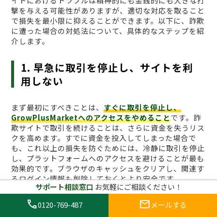
イトにおけるトラブルは精神的にも金銭的にも大きな打
撃を与える可能性がありますが、適切な対応を取ること
で損失を最小限に抑えることができます。以下に、詐欺
に遭った場合の対処法について、具体的なステップを紹
介します。
1. 早急に取引を停止し、サイトを利
用しない
まず最初にすべきことは、
すぐに取引を停止し、
GrowPlusMarketへのアクセスをやめること
です。詐
欺サイトで取引を続けることは、さらに資金を失うリス
クを高めます。すでに資金を投入してしまった場合で
も、これ以上の損失を防ぐためには、冷静に取引を停止
し、プラットフォームへのアクセスを避けることが最も
効果的です。ブラウザのキャッシュをクリアし、関連す
るログイン情報も削除しておくとより安全です。
サポート相談窓口
お気軽にご相談ください！
call
mail
2. 証拠を集める
0120-769-487
メールする