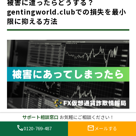
被害に遭ったらどうする？
gentingworld.clubでの損失を最小
限に抑える方法
サポート相談窓口
お気軽にご相談ください！
万が一、gentingworld.clubのような詐欺サイトで被
害に遭った場合、冷静に対処することが重要です。詐欺
call
mail
0120-769-487
メールする
サイトにおけるトラブルは精神的にも金銭的にも大きな