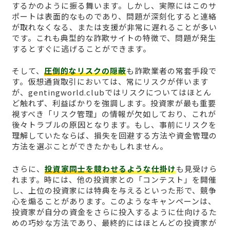
するかのように振る舞います。しかし、実際にはこのサ
ポートは表面的なものであり、問題が深刻化すると連絡
が取れなくなる、または支援が非常に遅れることが多い
です。これも典型的な詐欺サイトの特徴で、問題が発生
するとすぐに逃げることができます。
そして、
圧倒的なリスクの隠蔽
も詐欺業者の常套手段で
す。仮想通貨取引においては、常にリスクが伴います
が、gentingworld.clubではリスクについてはほとん
ど触れず、利益ばかりを強調します。投資家が最も重要
視すべき「リスク管理」の情報が欠如しており、これが
後々トラブルの原因となります。もし、事前にリスクを
理解していたならば、損失を回避する方法や資金管理の
方法を選ぶことができたかもしれません。
さらに、
投資家同士を競わせるような仕掛け
も見受けら
れます。時には、他の投資家との「コンテスト」を開催
し、上位の投資家には特典を与えるといった形で、競争
心を煽ることがあります。このようなキャンペーンは、
投資家が自分の資金をさらに投入するように仕向けるた
めの巧妙な方法であり、最終的にはほとんどの投資家が