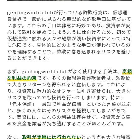
gentingworld.clubが行っている詐欺行為は、仮想通
貨業界で一般的に見られる典型的な詐欺手口に基づいて
います。これらの手口は非常に巧妙であり、投資家が安
心して取引を始めてしまうように仕向けるため、初めて
仮想通貨に触れる人々や経験が浅い投資家にとっては特
に危険です。具体的にどのような手口が使われているの
かを理解することで、詐欺に巻き込まれるリスクを避け
ることができます。
まず、gentingworld.clubがよく使用する手法は、
高額
な利益の約束
です。多くの仮想通貨詐欺業者は、短期間
で大きなリターンを得られると宣伝します。これによ
り、投資家は魅力的なオファーに引き寄せられ、大きな
リスクを取ってでも投資を行ってしまいます。特に、
「元本保証」「最短で利益が倍増」といった言葉が並ぶ
と、多くの人々はそのリスクを軽視してしまいがちで
す。実際には、これらの利益は存在せず、投資家から集
めた資金を業者が持ち逃げすることがほとんどです。
次に、
取引が実際には行われない
という点も大きな特徴