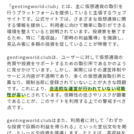
「gentingworld.club」とは、主に仮想通貨の取引を
行うプラットフォームを提供していると主張するウェブ
サイトです。公式サイトでは、さまざまな仮想通貨に関
する情報を提供し、利用者に向けて簡単に取引ができる
環境を整えていると説明されています。投資家を魅了す
るため、特に「高収益」「即時の利益獲得」を強調し、
見込み客に多額の投資を促していることが特徴です。
gentingworld.clubは、ユーザーに対して仮想通貨の
売買や投資をサポートするための取引所であるかのよう
に見せかけています。しかし、実際にはその運営体制や
サービス内容が不透明であり、多くの仮想通貨取引所と
異なり、規制当局に登録されていないことが大きな問題
です。これにより、
合法的な運営が行われていない可能
性が高い
とされています。信頼性の低さやリスクが顕著
であることが、このサイトを利用する上での警戒すべき
点です。
gentingworld.clubはまた、利用者に対して「わずか
な投資で巨額の利益を得られる」といった宣伝文句を掲
げ、トレードや投資を誘導します。たとえば、高収益を