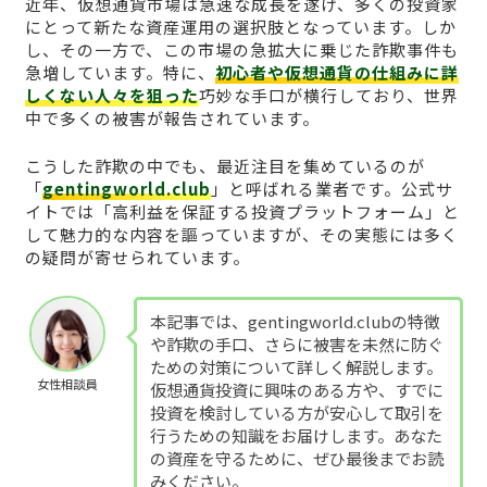
近年、仮想通貨市場は急速な成長を遂げ、多くの投資家
にとって新たな資産運用の選択肢となっています。しか
し、その一方で、この市場の急拡大に乗じた詐欺事件も
急増しています。特に、
初心者や仮想通貨の仕組みに詳
しくない人々を狙った
巧妙な手口が横行しており、世界
中で多くの被害が報告されています。
こうした詐欺の中でも、最近注目を集めているのが
「
gentingworld.club
」と呼ばれる業者です。公式サ
イトでは「高利益を保証する投資プラットフォーム」と
して魅力的な内容を謳っていますが、その実態には多く
の疑問が寄せられています。
本記事では、gentingworld.clubの特徴
や詐欺の手口、さらに被害を未然に防ぐ
ための対策について詳しく解説します。
女性相談員
仮想通貨投資に興味のある方や、すでに
投資を検討している方が安心して取引を
行うための知識をお届けします。あなた
の資産を守るために、ぜひ最後までお読
みください。