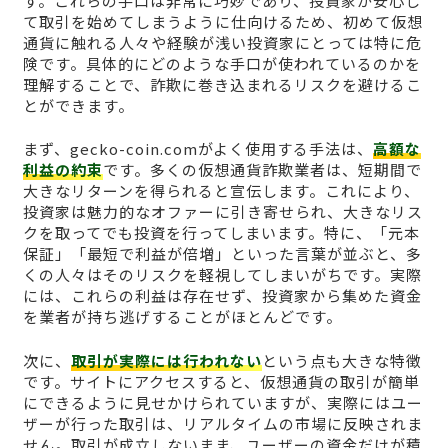
す。これらの手口は非常に巧妙であり、投資家が安心し
て取引を始めてしまうように仕向けるため、初めて仮想
通貨に触れる人々や経験が浅い投資家にとっては特に危
険です。具体的にどのような手口が使われているのかを
理解することで、詐欺に巻き込まれるリスクを避けるこ
とができます。
まず、gecko-coin.comがよく使用する手法は、
高額な
利益の約束
です。多くの仮想通貨詐欺業者は、短期間で
大きなリターンを得られると宣伝します。これにより、
投資家は魅力的なオファーに引き寄せられ、大きなリス
クを取ってでも投資を行ってしまいます。特に、「元本
保証」「最短で利益が倍増」といった言葉が並ぶと、多
くの人々はそのリスクを軽視してしまいがちです。実際
には、これらの利益は存在せず、投資家から集めた資金
を業者が持ち逃げすることがほとんどです。
次に、
取引が実際には行われない
という点も大きな特徴
です。サイトにアクセスすると、仮想通貨の取引が簡単
にできるように見せかけられていますが、実際にはユー
ザーが行った取引は、リアルタイムの市場に反映されま
せん。取引が成立しないまま、ユーザーの資金だけが積