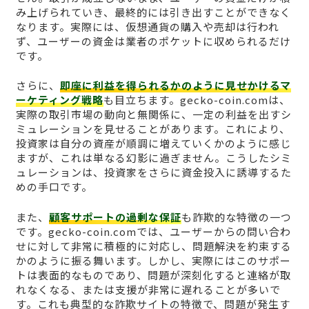
み上げられていき、最終的には引き出すことができなく
なります。実際には、仮想通貨の購入や売却は行われ
ず、ユーザーの資金は業者のポケットに収められるだけ
です。
さらに、
即座に利益を得られるかのように見せかけるマ
ーケティング戦略
も目立ちます。gecko-coin.comは、
実際の取引市場の動向と無関係に、一定の利益を出すシ
ミュレーションを見せることがあります。これにより、
投資家は自分の資産が順調に増えていくかのように感じ
ますが、これは単なる幻影に過ぎません。こうしたシミ
ュレーションは、投資家をさらに資金投入に誘導するた
めの手口です。
また、
顧客サポートの過剰な保証
も詐欺的な特徴の一つ
です。gecko-coin.comでは、ユーザーからの問い合わ
せに対して非常に積極的に対応し、問題解決を約束する
かのように振る舞います。しかし、実際にはこのサポー
トは表面的なものであり、問題が深刻化すると連絡が取
れなくなる、または支援が非常に遅れることが多いで
す。これも典型的な詐欺サイトの特徴で、問題が発生す