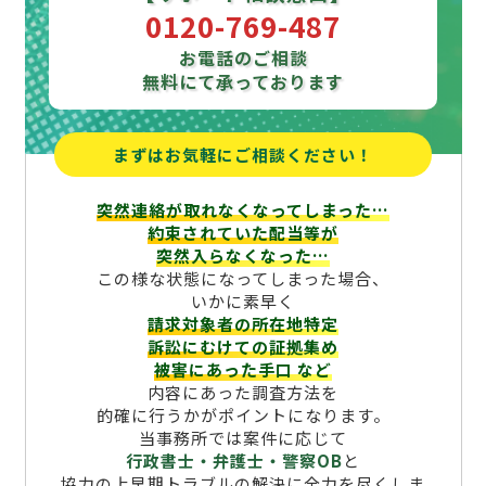
0120-769-487
お電話のご相談
無料にて承っております
まずはお気軽にご相談ください！
突然連絡が取れなくなってしまった…
約束されていた配当等が
突然入らなくなった…
この様な状態になってしまった場合、
いかに素早く
請求対象者の所在地特定
訴訟にむけての証拠集め
被害にあった手口
など
内容にあった調査方法を
的確に行うかがポイントになります。
当事務所では案件に応じて
行政書士・弁護士・警察OB
と
協力の上早期トラブルの解決に全力を尽くしま