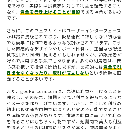
瞭であり、実際には投資家に対して利益を還元すること
なく、
資金を巻き上げることが目的
である場合が多いの
です。
さらに、このウェブサイトはユーザーインターフェース
が非常に洗練されており、仮想通貨に詳しくない初心者
でも簡単に操作できるような設計がされています。こう
した直感的なデザインやサポート体制は、正当な仮想通
貨取引所と同様に見えるかもしれませんが、詐欺業者が
好んで採用する手法でもあります。多くの利用者は、安
心感を抱いて投資を開始しますが、最終的には
資金を引
き出せなくなったり、取引が成立しない
という問題に直
面することが多いです。
また、gecko-coin.comは、急速に利益を上げることを
強調し、その結果、短期間で高い利益を得られるような
イメージを作り上げています。しかし、こうした利益の
約束は仮想通貨市場ではほとんど実現不可能であること
を理解する必要があります。市場の動向に基づいて利益
を得ることはもちろん可能ですが、短期間で莫大な利益
を得るというのは非常にリスクが高く、詐欺業者がよく