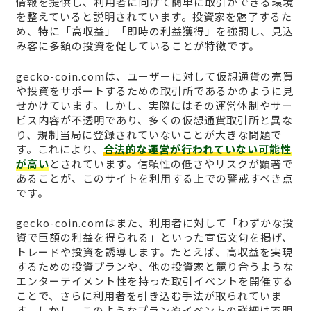
情報を提供し、利用者に向けて簡単に取引ができる環境
を整えていると説明されています。投資家を魅了するた
め、特に「高収益」「即時の利益獲得」を強調し、見込
み客に多額の投資を促していることが特徴です。
gecko-coin.comは、ユーザーに対して仮想通貨の売買
や投資をサポートするための取引所であるかのように見
せかけています。しかし、実際にはその運営体制やサー
ビス内容が不透明であり、多くの仮想通貨取引所と異な
り、規制当局に登録されていないことが大きな問題で
す。これにより、
合法的な運営が行われていない可能性
が高い
とされています。信頼性の低さやリスクが顕著で
あることが、このサイトを利用する上での警戒すべき点
です。
gecko-coin.comはまた、利用者に対して「わずかな投
資で巨額の利益を得られる」といった宣伝文句を掲げ、
トレードや投資を誘導します。たとえば、高収益を実現
するための投資プランや、他の投資家と競り合うような
エンターテイメント性を持った取引イベントを開催する
ことで、さらに利用者を引き込む手法が取られていま
す。しかし、このようなプランやイベントの詳細は不明