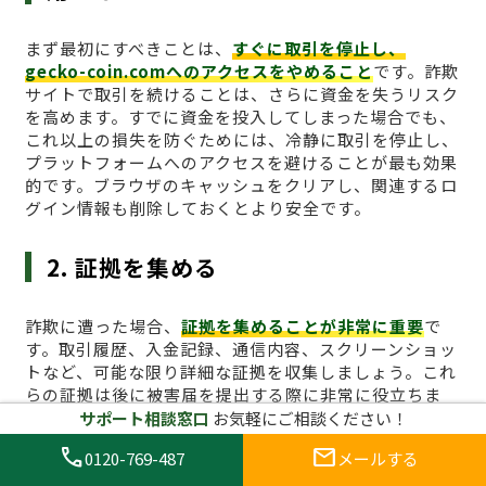
まず最初にすべきことは、
すぐに取引を停止し、
gecko-coin.comへのアクセスをやめること
です。詐欺
サイトで取引を続けることは、さらに資金を失うリスク
を高めます。すでに資金を投入してしまった場合でも、
これ以上の損失を防ぐためには、冷静に取引を停止し、
プラットフォームへのアクセスを避けることが最も効果
的です。ブラウザのキャッシュをクリアし、関連するロ
グイン情報も削除しておくとより安全です。
2. 証拠を集める
詐欺に遭った場合、
証拠を集めることが非常に重要
で
す。取引履歴、入金記録、通信内容、スクリーンショッ
トなど、可能な限り詳細な証拠を収集しましょう。これ
らの証拠は後に被害届を提出する際に非常に役立ちま
す。また、サイトが提供している情報が虚偽であること
サポート相談窓口
お気軽にご相談ください！
を証明するためにも、取引履歴や取引画面のキャプチャ
call
mail
0120-769-487
メールする
は必須です。特に、引き出しができないことや、サイト
からの不正な要求があった場合、その証拠は重要な役割