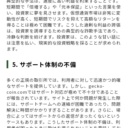
典型的な手法は、過度に高い利益を約束することです。
短期間で「倍増する」や「元本保証」といった言葉を使
い、投資家に夢を見させます。仮想通貨市場は非常に変
動性が高く、短期間でリスクを抑えて高額なリターンを
得ることは極めて困難です。こうした過剰な利益の誇張
は、投資家を誘導するための典型的な詐欺手法であり、
冷静な判断を妨げます。投資家は、このような甘い話に
は注意を払い、現実的な投資戦略を採ることが求められ
ます。
5. サポート体制の不備
多くの正規の取引所では、利用者に対して迅速かつ的確
なサポートを提供しています。しかし、gecko-
coin.comではサポート対応が極めて不十分であること
が報告されています。サイト上で何か問題が発生した際
には、サポートチームへの連絡が困難であったり、問題
解決に時間がかかりすぎることがあります。さらに、場
合によってはサポートからの返信がまったくないという
ケースもあります。こうしたサポート体制の不備は、利
用者が困ったときに助けを得られないことを意味してお