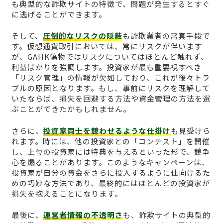
も典型的な詐欺サイトの特徴で、問題が発生するとすぐ
に逃げることができます。
そして、
圧倒的なリスクの隠蔽
も詐欺業者の常套手段で
す。仮想通貨取引においては、常にリスクが伴います
が、GAHK偽物ではリスクについてはほとんど触れず、
利益ばかりを強調します。投資家が最も重要視すべき
「リスク管理」の情報が欠如しており、これが後々トラ
ブルの原因となります。もし、事前にリスクを理解して
いたならば、損失を回避する方法や資金管理の方法を選
ぶことができたかもしれません。
さらに、
投資家同士を競わせるような仕掛け
も見受けら
れます。時には、他の投資家との「コンテスト」を開催
し、上位の投資家には特典を与えるといった形で、競争
心を煽ることがあります。このようなキャンペーンは、
投資家が自分の資金をさらに投入するように仕向けるた
めの巧妙な方法であり、最終的にはほとんどの投資家が
損失を抱えることになります。
最後に、
運営者情報の不透明さ
も、詐欺サイトの典型的