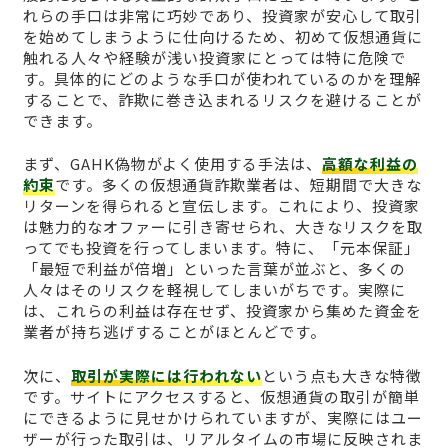
れらの手口は非常に巧妙であり、投資家が安心して取引
を始めてしまうように仕向けるため、初めて仮想通貨に
触れる人々や経験が浅い投資家にとっては特に危険で
す。具体的にどのような手口が使われているのかを理解
することで、詐欺に巻き込まれるリスクを避けることが
できます。
まず、GAHK偽物がよく使用する手法は、
高額な利益の
約束
です。多くの仮想通貨詐欺業者は、短期間で大きな
リターンを得られると宣伝します。これにより、投資家
は魅力的なオファーに引き寄せられ、大きなリスクを取
ってでも投資を行ってしまいます。特に、「元本保証」
「最短で利益が倍増」といった言葉が並ぶと、多くの
人々はそのリスクを軽視してしまいがちです。実際に
は、これらの利益は存在せず、投資家から集めた資金を
業者が持ち逃げすることがほとんどです。
次に、
取引が実際には行われない
という点も大きな特徴
です。サイトにアクセスすると、仮想通貨の取引が簡単
にできるように見せかけられていますが、実際にはユー
ザーが行った取引は、リアルタイムの市場に反映されま