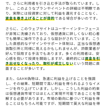
で、さらに利用者を引き込む手法が取られています。し
かし、このようなプランやイベントの詳細は不明瞭であ
り、実際には投資家に対して利益を還元することなく、
資金を巻き上げることが目的
である場合が多いのです。
さらに、このウェブサイトはユーザーインターフェース
が非常に洗練されており、仮想通貨に詳しくない初心者
でも簡単に操作できるような設計がされています。こう
した直感的なデザインやサポート体制は、正当な仮想通
貨取引所と同様に見えるかもしれませんが、詐欺業者が
好んで採用する手法でもあります。多くの利用者は、安
心感を抱いて投資を開始しますが、最終的には
資金を引
き出せなくなったり、取引が成立しない
という問題に直
面することが多いです。
また、GAHK偽物は、急速に利益を上げることを強調
し、その結果、短期間で高い利益を得られるようなイメ
ージを作り上げています。しかし、こうした利益の約束
は仮想通貨市場ではほとんど実現不可能であることを理
解する必要があります。市場の動向に基づいて利益を得
ることはもちろん可能ですが、短期間で莫大な利益を得