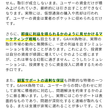
せん。取引が成立しないまま、ユーザーの資金だけが積
み上げられていき、最終的には引き出すことができなく
なります。実際には、仮想通貨の購入や売却は行われ
ず、ユーザーの資金は業者のポケットに収められるだけ
です。
さらに、
即座に利益を得られるかのように見せかけるマ
ーケティング戦略
も目立ちます。GAHK偽物は、実際の
取引市場の動向と無関係に、一定の利益を出すシミュレ
ーションを見せることがあります。これにより、投資家
は自分の資産が順調に増えていくかのように感じます
が、これは単なる幻影に過ぎません。こうしたシミュレ
ーションは、投資家をさらに資金投入に誘導するための
手口です。
また、
顧客サポートの過剰な保証
も詐欺的な特徴の一つ
です。GAHK偽物では、ユーザーからの問い合わせに対
して非常に積極的に対応し、問題解決を約束するかのよ
うに振る舞います。しかし、実際にはこのサポートは表
面的なものであり、問題が深刻化すると連絡が取れなく
なる、または支援が非常に遅れることが多いです。これ