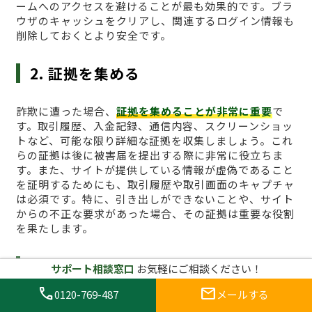
ームへのアクセスを避けることが最も効果的です。ブラ
ウザのキャッシュをクリアし、関連するログイン情報も
削除しておくとより安全です。
2. 証拠を集める
詐欺に遭った場合、
証拠を集めることが非常に重要
で
す。取引履歴、入金記録、通信内容、スクリーンショッ
トなど、可能な限り詳細な証拠を収集しましょう。これ
らの証拠は後に被害届を提出する際に非常に役立ちま
す。また、サイトが提供している情報が虚偽であること
を証明するためにも、取引履歴や取引画面のキャプチャ
は必須です。特に、引き出しができないことや、サイト
からの不正な要求があった場合、その証拠は重要な役割
を果たします。
3. 詐欺サイトに関する通報を行う
サポート相談窓口
お気軽にご相談ください！
call
mail
0120-769-487
メールする
次に、
詐欺行為を通報すること
が必要です。日本国内の