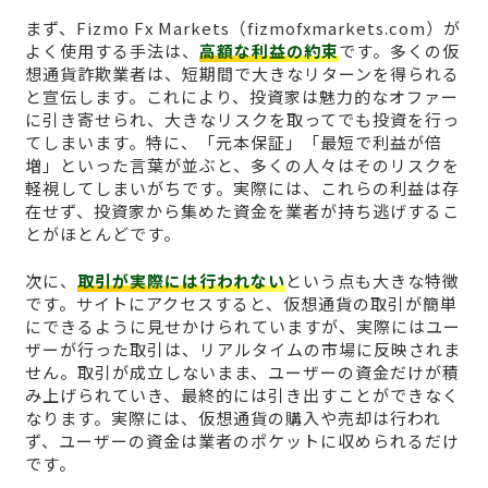
まず、Fizmo Fx Markets（fizmofxmarkets.com）が
よく使用する手法は、
高額な利益の約束
です。多くの仮
想通貨詐欺業者は、短期間で大きなリターンを得られる
と宣伝します。これにより、投資家は魅力的なオファー
に引き寄せられ、大きなリスクを取ってでも投資を行っ
てしまいます。特に、「元本保証」「最短で利益が倍
増」といった言葉が並ぶと、多くの人々はそのリスクを
軽視してしまいがちです。実際には、これらの利益は存
在せず、投資家から集めた資金を業者が持ち逃げするこ
とがほとんどです。
次に、
取引が実際には行われない
という点も大きな特徴
です。サイトにアクセスすると、仮想通貨の取引が簡単
にできるように見せかけられていますが、実際にはユー
ザーが行った取引は、リアルタイムの市場に反映されま
せん。取引が成立しないまま、ユーザーの資金だけが積
み上げられていき、最終的には引き出すことができなく
なります。実際には、仮想通貨の購入や売却は行われ
ず、ユーザーの資金は業者のポケットに収められるだけ
です。