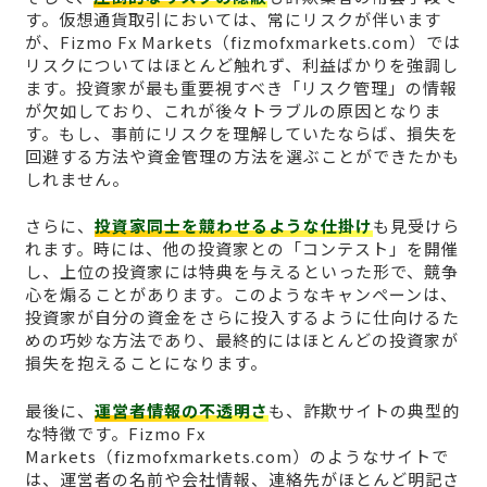
す。仮想通貨取引においては、常にリスクが伴います
が、Fizmo Fx Markets（fizmofxmarkets.com）では
リスクについてはほとんど触れず、利益ばかりを強調し
ます。投資家が最も重要視すべき「リスク管理」の情報
が欠如しており、これが後々トラブルの原因となりま
す。もし、事前にリスクを理解していたならば、損失を
回避する方法や資金管理の方法を選ぶことができたかも
しれません。
さらに、
投資家同士を競わせるような仕掛け
も見受けら
れます。時には、他の投資家との「コンテスト」を開催
し、上位の投資家には特典を与えるといった形で、競争
心を煽ることがあります。このようなキャンペーンは、
投資家が自分の資金をさらに投入するように仕向けるた
めの巧妙な方法であり、最終的にはほとんどの投資家が
損失を抱えることになります。
最後に、
運営者情報の不透明さ
も、詐欺サイトの典型的
な特徴です。Fizmo Fx
Markets（fizmofxmarkets.com）のようなサイトで
は、運営者の名前や会社情報、連絡先がほとんど明記さ