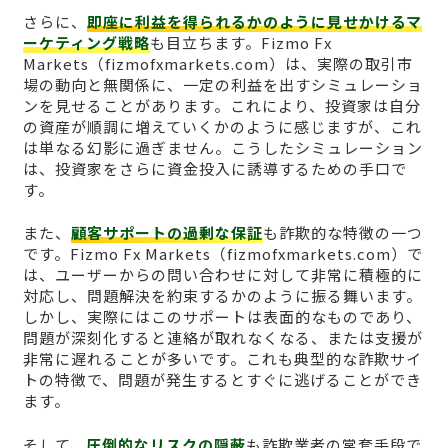
さらに、
即座に利益を得られるかのように見せかけるマ
ーケティング戦略
も目立ちます。Fizmo Fx
Markets（fizmofxmarkets.com）は、実際の取引市
場の動向と無関係に、一定の利益を出すシミュレーショ
ンを見せることがあります。これにより、投資家は自分
の資産が順調に増えていくかのように感じますが、これ
は単なる幻影に過ぎません。こうしたシミュレーション
は、投資家をさらに資金投入に誘導するための手口で
す。
また、
顧客サポートの過剰な保証
も詐欺的な特徴の一つ
です。Fizmo Fx Markets（fizmofxmarkets.com）で
は、ユーザーからの問い合わせに対して非常に積極的に
対応し、問題解決を約束するかのように振る舞います。
しかし、実際にはこのサポートは表面的なものであり、
問題が深刻化すると連絡が取れなくなる、または支援が
非常に遅れることが多いです。これも典型的な詐欺サイ
トの特徴で、問題が発生するとすぐに逃げることができ
ます。
そして、
圧倒的なリスクの隠蔽
も詐欺業者の常套手段で