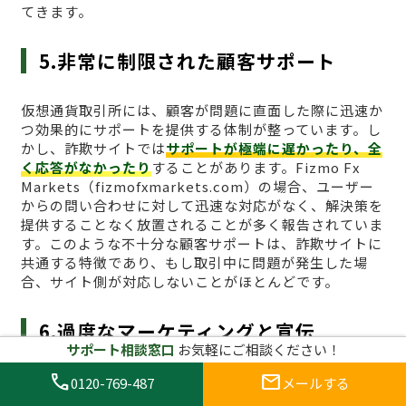
てきます。
5.非常に制限された顧客サポート
仮想通貨取引所には、顧客が問題に直面した際に迅速か
つ効果的にサポートを提供する体制が整っています。し
かし、詐欺サイトでは
サポートが極端に遅かったり、全
く応答がなかったり
することがあります。Fizmo Fx
Markets（fizmofxmarkets.com）の場合、ユーザー
からの問い合わせに対して迅速な対応がなく、解決策を
提供することなく放置されることが多く報告されていま
す。このような不十分な顧客サポートは、詐欺サイトに
共通する特徴であり、もし取引中に問題が発生した場
合、サイト側が対応しないことがほとんどです。
6.過度なマーケティングと宣伝
サポート相談窓口
お気軽にご相談ください！
call
mail
さらに、
過度な広告宣伝
も詐欺サイトに共通する特徴で
0120-769-487
メールする
す。Fizmo Fx Markets（fizmofxmarkets.com）は、