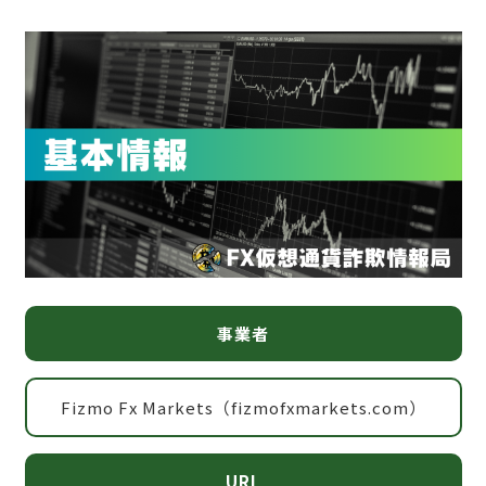
事業者
Fizmo Fx Markets（fizmofxmarkets.com）
URL