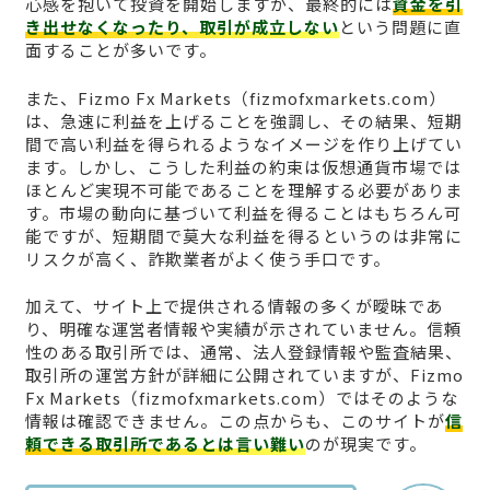
心感を抱いて投資を開始しますが、最終的には
資金を引
き出せなくなったり、取引が成立しない
という問題に直
面することが多いです。
また、Fizmo Fx Markets（fizmofxmarkets.com）
は、急速に利益を上げることを強調し、その結果、短期
間で高い利益を得られるようなイメージを作り上げてい
ます。しかし、こうした利益の約束は仮想通貨市場では
ほとんど実現不可能であることを理解する必要がありま
す。市場の動向に基づいて利益を得ることはもちろん可
能ですが、短期間で莫大な利益を得るというのは非常に
リスクが高く、詐欺業者がよく使う手口です。
加えて、サイト上で提供される情報の多くが曖昧であ
り、明確な運営者情報や実績が示されていません。信頼
性のある取引所では、通常、法人登録情報や監査結果、
取引所の運営方針が詳細に公開されていますが、Fizmo
Fx Markets（fizmofxmarkets.com）ではそのような
情報は確認できません。この点からも、このサイトが
信
頼できる取引所であるとは言い難い
のが現実です。