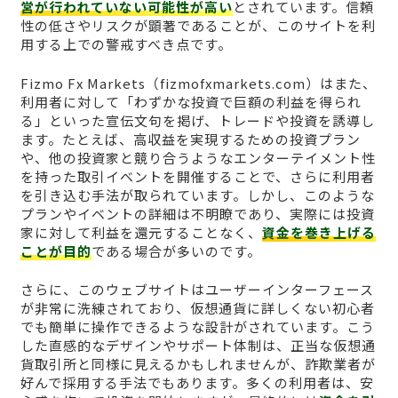
営が行われていない可能性が高い
とされています。信頼
性の低さやリスクが顕著であることが、このサイトを利
用する上での警戒すべき点です。
Fizmo Fx Markets（fizmofxmarkets.com）はまた、
利用者に対して「わずかな投資で巨額の利益を得られ
る」といった宣伝文句を掲げ、トレードや投資を誘導し
ます。たとえば、高収益を実現するための投資プラン
や、他の投資家と競り合うようなエンターテイメント性
を持った取引イベントを開催することで、さらに利用者
を引き込む手法が取られています。しかし、このような
プランやイベントの詳細は不明瞭であり、実際には投資
家に対して利益を還元することなく、
資金を巻き上げる
ことが目的
である場合が多いのです。
さらに、このウェブサイトはユーザーインターフェース
が非常に洗練されており、仮想通貨に詳しくない初心者
でも簡単に操作できるような設計がされています。こう
した直感的なデザインやサポート体制は、正当な仮想通
貨取引所と同様に見えるかもしれませんが、詐欺業者が
好んで採用する手法でもあります。多くの利用者は、安