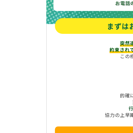
お電話
まずは
突然
約束され
この
的確
協力の上早