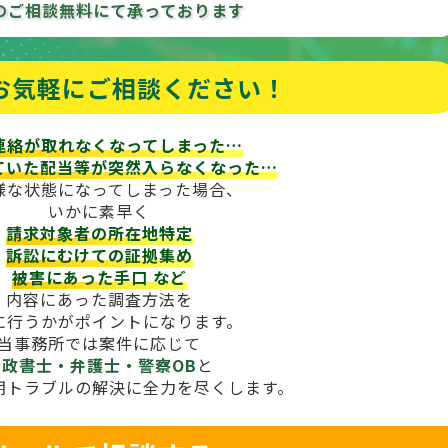
のご相談
無料にて承っております
お気軽にご相談ください！
連絡が取れなくなってしまった…
ていた配当等が
突然入らなくなった…
様な状態になってしまった場合、
いかに素早く
請求対象者の所在地特定
訴訟にむけての証拠集め
被害にあった手口
など
内容にあった調査方法を
に行うかがポイントになります。
当事務所では案件に応じて
行政書士・弁護士・警察OB
と
期トラブルの解決に全力を尽くします。