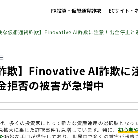
FX投資・仮想通貨詐欺
ECサイト・
険な仮想通貨詐欺】Finovative AI詐欺に注意！出金停
0日
】Finovative AI詐欺に
金拒否の被害が急増中
げ、多くの投資家にとって新たな資産運用の選択肢となっ
急拡大に乗じた詐欺事件も急増しています。特に、
初心者
た
巧妙な手口が横行しており、世界中で多くの被害が報告