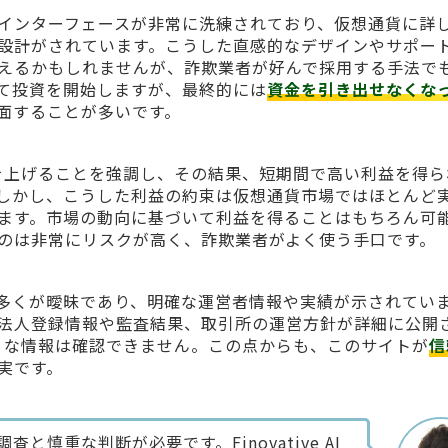
インターフェースが非常に洗練されており、仮想通貨に詳
設計がされています。こうした直感的なデザインやサポー
えるかもしれませんが、詐欺業者が好んで採用する手法で
て投資を開始しますが、最終的には
資金を引き出せなくな
面することが多いです。
速に利益を上げることを強調し、その結果、短期間で高い利益を得
しかし、こうした利益の約束は仮想通貨市場ではほとんど
ます。市場の動向に基づいて利益を得ることはもちろん可
のは非常にリスクが高く、詐欺業者がよく使う手口です。
多くが曖昧であり、明確な運営者情報や実績が示されてい
法人登録情報や監査結果、取引所の運営方針が詳細に公開
はそのような情報は確認できません。この点からも、このサイトが
信
実です。
慎重な判断が必要です。Finovative AI