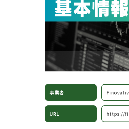
事業者
Finovativ
URL
https://f