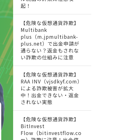
起！
【危険な仮想通貨詐欺】
Multibank
plus（m.jpmultibank-
plus.net）で出金申請が
通らない？返金もされな
い詐欺の仕組みに注意
【危険な仮想通貨詐欺】
RAA INV（vjsdkyf.com）
による詐欺被害が拡大
中！出金できない・返金
されない実態
【危険な仮想通貨詐欺】
BitInvest
Flow（bitinvestflow.co
m）詐欺に注意！出金停