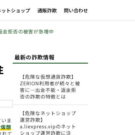
ネットショップ
通販詐欺
問い合わせ
止と返金拒否の被害が急増中
最新の詐欺情報
注
【危険な仮想通貨詐欺】
ZERION利用者が続々と被
害に…出金不能・返金拒
否の詐欺の特徴とは
【危険なネットショップ
運営詐欺】
ていま
a.liexpress.vipのネット
や仮想
ショップ運営詐欺に注
されて