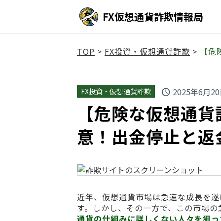
FX仮想通貨詐欺情報局
TOP
>
FX投資・仮想通貨詐欺
>
【危
2025年6月2
FX投資・仮想通貨詐欺
schedule
【危険な仮想通貨詐欺
意！出金停止と返
近年、仮想通貨市場は急速な成長を遂
す。しかし、その一方で、この市場の
通貨の仕組みに詳しくない人々を狙っ