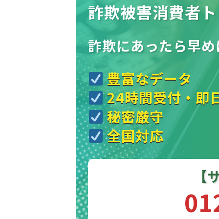
詐欺被害消費者ト
詐欺にあったら
早め
豊富なデータ
24時間受付・即
秘密厳守
全国対応
【
01