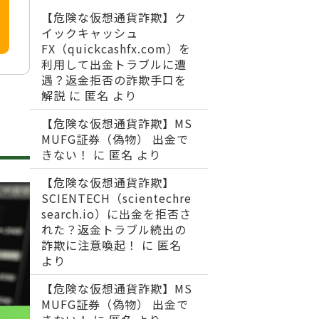
【危険な仮想通貨詐欺】ク
イックキャッシュ
FX（quickcashfx.com）を
利用して出金トラブルに遭
遇？返金拒否の詐欺手口を
解説
に
匿名
より
【危険な仮想通貨詐欺】MS
MUFG証券（偽物） 出金で
きない！
に
匿名
より
【危険な仮想通貨詐欺】
SCIENTECH（scientechre
search.io）に出金を拒否さ
れた？返金トラブル続出の
詐欺に注意喚起！
に
匿名
より
【危険な仮想通貨詐欺】MS
MUFG証券（偽物） 出金で