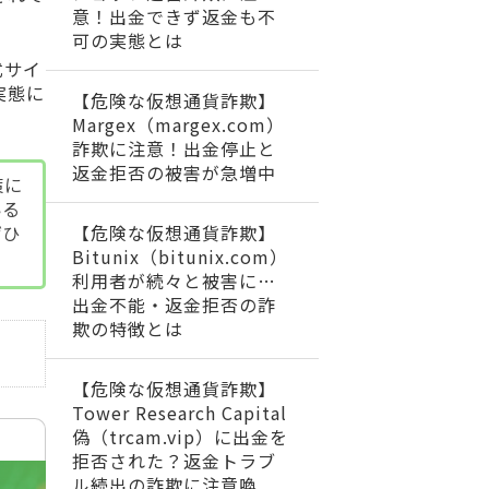
意！出金できず返金も不
可の実態とは
式サイ
実態に
【危険な仮想通貨詐欺】
Margex（margex.com）
詐欺に注意！出金停止と
返金拒否の被害が急増中
策に
いる
【危険な仮想通貨詐欺】
ぜひ
Bitunix（bitunix.com）
利用者が続々と被害に…
出金不能・返金拒否の詐
欺の特徴とは
【危険な仮想通貨詐欺】
Tower Research Capital
偽（trcam.vip）に出金を
拒否された？返金トラブ
ル続出の詐欺に注意喚