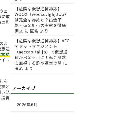
【危険な仮想通貨詐欺】
るウェ
WOOX（wooxcvfghj.top）
単に取
は完全な詐欺か？出金不
時の利
能・返金拒否の実態を徹底
調査
に
匿名
より
【危険な仮想通貨詐欺】AEC
かのよ
アセットマネジメント
仮想通
（aeccapital.jp）で仮想通
運営が
貨が出金不可に！返金請求
サイト
も無視する詐欺運営の闇
に
匿名
より
文句を
資家と
アーカイブ
引き込
は投資
2026年6月