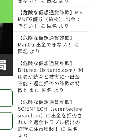
きない！
に
匿名
より
【危険な仮想通貨詐欺】MS
MUFG証券（偽物） 出金で
きない！
に
匿名
より
【危険な仮想通貨詐欺】
ManCu 出金できない！
に
匿名
より
【危険な仮想通貨詐欺】
Bitunix（bitunix.com）利
用者が続々と被害に…出金
不能・返金拒否の詐欺の特
徴とは
に
匿名
より
【危険な仮想通貨詐欺】
SCIENTECH（scientechre
search.io）に出金を拒否さ
れた？返金トラブル続出の
詐欺に注意喚起！
に
匿名
より