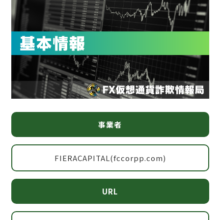
事業者
FIERACAPITAL(fccorpp.com)
URL