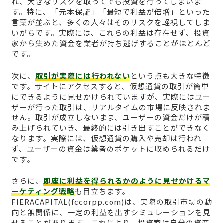
れ、大きなリスクを取ってでも投資を行ってしまいま
す。特に、「元本保証」「最短で利益が倍増」といった
言葉が並ぶと、多くの人々はそのリスクを軽視してしま
いがちです。実際には、これらの利益は存在せず、投資
家から集めた資金を業者が持ち逃げすることがほとんど
です。
次に、
取引が実際には行われない
という点も大きな特徴
です。サイトにアクセスすると、仮想通貨の取引が簡単
にできるように見せかけられていますが、実際にはユー
ザーが行った取引は、リアルタイムの市場に反映されま
せん。取引が成立しないまま、ユーザーの資金だけが積
み上げられていき、最終的には引き出すことができなく
なります。実際には、仮想通貨の購入や売却は行われ
ず、ユーザーの資金は業者のポケットに収められるだけ
です。
さらに、
即座に利益を得られるかのように見せかけるマ
ーケティング戦略
も目立ちます。
FIERACAPITAL(fccorpp.com)は、実際の取引市場の動
向と無関係に、一定の利益を出すシミュレーションを見
せることがあります。これにより、投資家は自分の資産