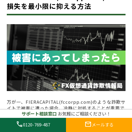
損失を最小限に抑える方法
万が一、FIERACAPITAL(fccorpp.com)のような詐欺サ
イトで被害に遭った場合、冷静に対処することが重要で
サポート相談窓口
お気軽にご相談ください！
す。詐欺サイトにおけるトラブルは精神的にも金銭的に
も大きな打撃を与える可能性がありますが、適切な対応
call
mail
0120-769-487
メールする
を取ることで損失を最小限に抑えることができます。以