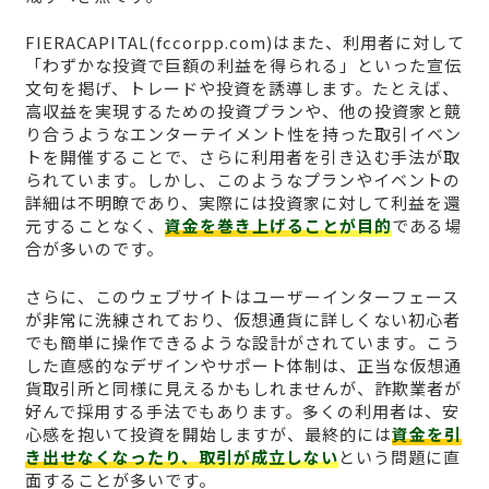
FIERACAPITAL(fccorpp.com)はまた、利用者に対して
「わずかな投資で巨額の利益を得られる」といった宣伝
文句を掲げ、トレードや投資を誘導します。たとえば、
高収益を実現するための投資プランや、他の投資家と競
り合うようなエンターテイメント性を持った取引イベン
トを開催することで、さらに利用者を引き込む手法が取
られています。しかし、このようなプランやイベントの
詳細は不明瞭であり、実際には投資家に対して利益を還
元することなく、
資金を巻き上げることが目的
である場
合が多いのです。
さらに、このウェブサイトはユーザーインターフェース
が非常に洗練されており、仮想通貨に詳しくない初心者
でも簡単に操作できるような設計がされています。こう
した直感的なデザインやサポート体制は、正当な仮想通
貨取引所と同様に見えるかもしれませんが、詐欺業者が
好んで採用する手法でもあります。多くの利用者は、安
心感を抱いて投資を開始しますが、最終的には
資金を引
き出せなくなったり、取引が成立しない
という問題に直
面することが多いです。