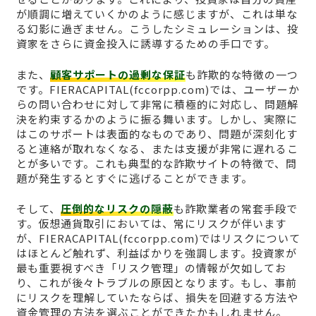
が順調に増えていくかのように感じますが、これは単な
る幻影に過ぎません。こうしたシミュレーションは、投
資家をさらに資金投入に誘導するための手口です。
また、
顧客サポートの過剰な保証
も詐欺的な特徴の一つ
です。FIERACAPITAL(fccorpp.com)では、ユーザーか
らの問い合わせに対して非常に積極的に対応し、問題解
決を約束するかのように振る舞います。しかし、実際に
はこのサポートは表面的なものであり、問題が深刻化す
ると連絡が取れなくなる、または支援が非常に遅れるこ
とが多いです。これも典型的な詐欺サイトの特徴で、問
題が発生するとすぐに逃げることができます。
そして、
圧倒的なリスクの隠蔽
も詐欺業者の常套手段で
す。仮想通貨取引においては、常にリスクが伴います
が、FIERACAPITAL(fccorpp.com)ではリスクについて
はほとんど触れず、利益ばかりを強調します。投資家が
最も重要視すべき「リスク管理」の情報が欠如してお
り、これが後々トラブルの原因となります。もし、事前
にリスクを理解していたならば、損失を回避する方法や
資金管理の方法を選ぶことができたかもしれません。