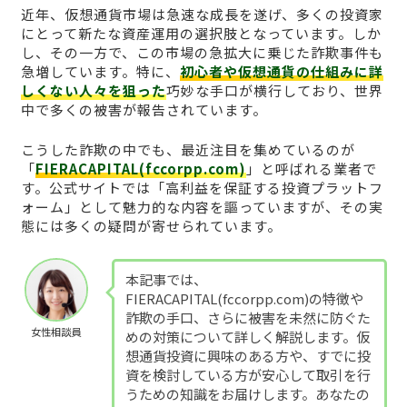
近年、仮想通貨市場は急速な成長を遂げ、多くの投資家
にとって新たな資産運用の選択肢となっています。しか
し、その一方で、この市場の急拡大に乗じた詐欺事件も
急増しています。特に、
初心者や仮想通貨の仕組みに詳
しくない人々を狙った
巧妙な手口が横行しており、世界
中で多くの被害が報告されています。
こうした詐欺の中でも、最近注目を集めているのが
「
FIERACAPITAL(fccorpp.com)
」と呼ばれる業者で
す。公式サイトでは「高利益を保証する投資プラットフ
ォーム」として魅力的な内容を謳っていますが、その実
態には多くの疑問が寄せられています。
本記事では、
FIERACAPITAL(fccorpp.com)の特徴や
詐欺の手口、さらに被害を未然に防ぐた
女性相談員
めの対策について詳しく解説します。仮
想通貨投資に興味のある方や、すでに投
資を検討している方が安心して取引を行
うための知識をお届けします。あなたの